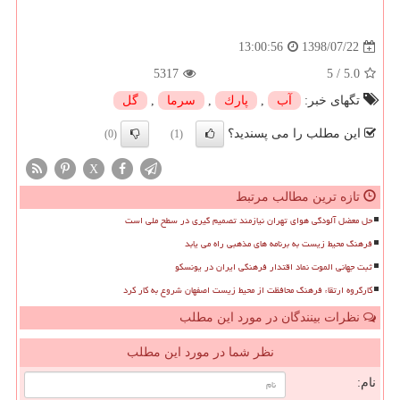
1398/07/22
13:00:56
5317
5
/
5.0
تگهای خبر:
آب
,
پارك
,
سرما
,
گل
این مطلب را می پسندید؟
(0)
(1)
X
تازه ترین مطالب مرتبط
حل معضل آلودگی هوای تهران نیازمند تصمیم گیری در سطح ملی است
فرهنگ محیط زیست به برنامه های مذهبی راه می یابد
ثبت جهانی الموت نماد اقتدار فرهنگی ایران در یونسکو
کارگروه ارتقاء فرهنگ محافظت از محیط زیست اصفهان شروع به کار کرد
نظرات بینندگان در مورد این مطلب
نظر شما در مورد این مطلب
نام: