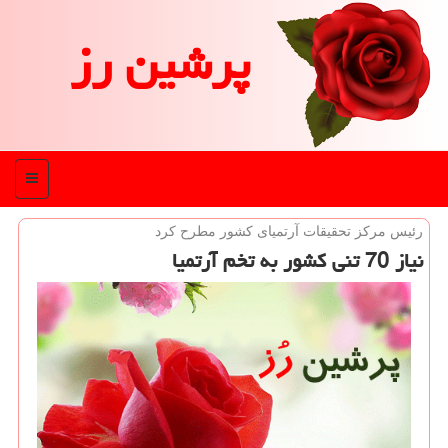
پرشین رز
منو
رئیس مركز تحقیقات آرتمیای كشور مطرح كرد
نیاز 70 تنی كشور به تخم آرتمیا