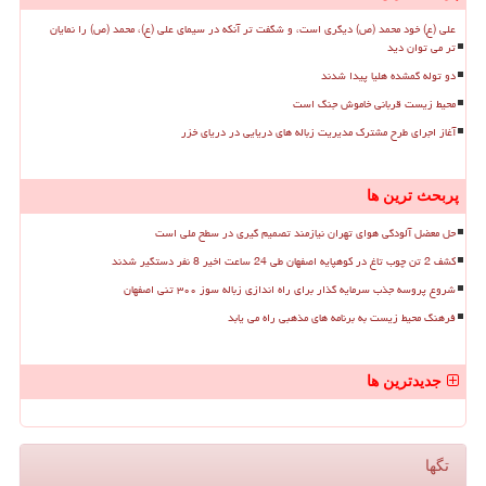
علی (ع) خود محمد (ص) دیگری است، و شگفت تر آنکه در سیمای علی (ع)، محمد (ص) را نمایان
تر می توان دید
دو توله گمشده هلیا پیدا شدند
محیط زیست قربانی خاموش جنگ است
آغاز اجرای طرح مشترک مدیریت زباله های دریایی در دریای خزر
پربحث ترین ها
حل معضل آلودگی هوای تهران نیازمند تصمیم گیری در سطح ملی است
کشف 2 تن چوب تاغ در کوهپایه اصفهان طی 24 ساعت اخیر 8 نفر دستگیر شدند
شروع پروسه جذب سرمایه گذار برای راه اندازی زباله سوز ۳۰۰ تنی اصفهان
فرهنگ محیط زیست به برنامه های مذهبی راه می یابد
جدیدترین ها
تگها