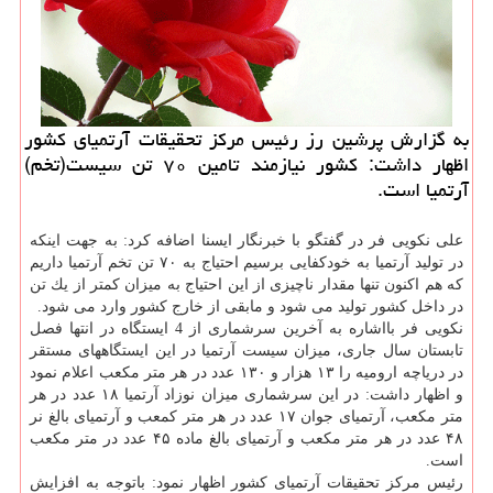
به گزارش پرشین رز رئیس مركز تحقیقات آرتمیای كشور
اظهار داشت: كشور نیازمند تامین ۷۰ تن سیست(تخم)
آرتمیا است.
علی نكویی فر در گفتگو با خبرنگار ایسنا اضافه كرد: به جهت اینكه
در تولید آرتمیا به خودكفایی برسیم احتیاج به ۷۰ تن تخم آرتمیا داریم
كه هم اكنون تنها مقدار ناچیزی از این احتیاج به میزان كمتر از یك تن
در داخل كشور تولید می شود و مابقی از خارج كشور وارد می شود.
نكویی فر بااشاره به آخرین سرشماری از 4 ایستگاه در انتها فصل
تابستان سال جاری، میزان سیست آرتمیا در این ایستگاههای مستقر
در دریاچه ارومیه را ۱۳ هزار و ۱۳۰ عدد در هر متر مكعب اعلام نمود
و اظهار داشت: در این سرشماری میزان نوزاد آرتمیا ۱۸ عدد در هر
متر مكعب، آرتمیای جوان ۱۷ عدد در هر متر كمعب و آرتمیای بالغ نر
۴۸ عدد در هر متر مكعب و آرتمیای بالغ ماده ۴۵ عدد در متر مكعب
است.
رئیس مركز تحقیقات آرتمیای كشور اظهار نمود: باتوجه به افزایش