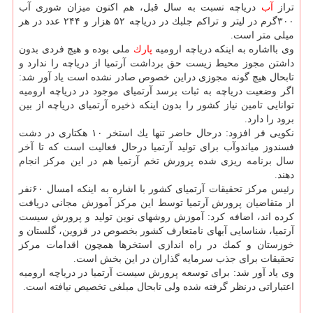
تراز
آب
دریاچه نسبت به سال قبل، هم اكنون میزان شوری آب
۳۰۰گرم در لیتر و تراكم جلبك در دریاچه ۵۲ هزار و ۲۴۴ عدد در هر
میلی متر است.
وی بااشاره به اینكه دریاچه ارومیه
پارك
ملی بوده و هیچ فردی بدون
داشتن مجوز محیط زیست حق برداشت آرتمیا از دریاچه را ندارد و
تابحال هیچ گونه مجوزی دراین خصوص صادر نشده است یاد آور شد:
اگر وضعیت دریاچه به ثبات برسد آرتمیای موجود در دریاچه ارومیه
توانایی تامین نیاز كشور را بدون اینكه ذخیره آرتمیای دریاچه از بین
برود را دارد.
نكویی فر افزود: درحال حاضر تنها یك استخر ۱۰ هكتاری در دشت
فسندوز میاندوآب برای تولید آرتمیا درحال فعالیت است كه تا آخر
سال برنامه ریزی شده پرورش تخم آرتمیا هم در این مركز انجام
دهند.
رئیس مركز تحقیقات آرتمیای كشور با اشاره به اینكه امسال ۶۰نفر
از متقاضیان پرورش آرتمیا توسط این مركز آموزش مجانی دریافت
كرده اند، اضافه كرد: آموزش روشهای نوین تولید و پرورش سیست
آرتمیا، شناسایی آبهای نامتعارف كشور بخصوص در قزوین، گلستان و
خوزستان و كمك در راه اندازی استخرها همچون اقدامات مركز
تحقیقات برای جذب سرمایه گذاران در این بخش است.
وی یاد آور شد: برای توسعه پرورش سیست آرتمیا در دریاچه ارومیه
اعتباراتی درنظر گرفته شده ولی تابحال مبلغی تخصیص نیافته است.