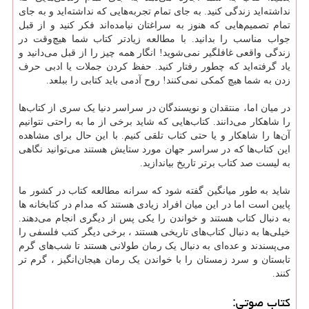
نداشته‌اید زندگی کنید. به جای تمام تجربه‌هایی که نداشته‌اید و به جای
تمام تصمیم‌هایی که هنوز به سراغتان نیامده‌اند فکر کنید و از قبل
جواب مناسب را بدانید. با مطالعه زیادتر کتاب‌ شما هیچ‌وقت در
زندگی واقعی غافلگیر نمی‌شوید! انگار همه چیز را از قبل می‌دانید و
یاد گرفته‌اید که چطور رفتار کنید. حفظ کردن جملات یا ادبی حرف
زدن به شما هیچ کمکی نمی‌کنند! روح آدمی باید کتابی را ببلعد.
در میان اما، منتقدان و نویسندگان در سراسر دنیا یک سری از کتاب‌ها
را شاهکار می‌دانند. کتاب‌هایی که شاید برخی از ما به راحتی نتوانیم
آن‌ها را شاهکار و یا حتی کتاب تلقی کنیم. با این حال برای مشاهده
این کتاب‌ها که در سراسر جهان مورد ستایش هستند می‌توانید نگاهی
به لیست صد کتاب برتر تاریخ بیاندازید.
شاید به طور میانگین گفته شود که سرانه مطالعه کتاب در کشور ما
پایین است اما در این میان افراد زیادی هستند که مدام در کتابخانه ها
به دنبال کتاب هستند و خواندن را یکی پس از دیگری انجام می‌دهند.
خیلی‌ها به دنبال کتاب‌های تاریخی هستند ، برخی دیگر کتب فلسفی را
می‌پسندند و عده‌ای به دنبال یک رمان طولانی هستند تا شب‌های گرم
تابستان و سرد زمستان را با خواندن یک رمان هیجان‌انگیز ، گرم تر
کنند.
کتاب صوتی: