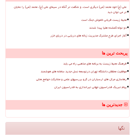
علی (ع) خود محمد (ص) دیگری است، و شگفت تر آنکه در سیمای علی (ع)، محمد (ص) را نمایان
تر می توان دید
محیط زیست قربانی خاموش جنگ است
دو توله گمشده هلیا پیدا شدند
آغاز اجرای طرح مشترک مدیریت زباله های دریایی در دریای خزر
پربحث ترین ها
فرهنگ محیط زیست به برنامه های مذهبی راه می یابد
موفقیت محققان دانشگاه تهران درتوسعه نسل جدید سامانه های هوشمند
رهاسازی مرال های ارسباران در گرو بررسیهای علمی و مشارکت جوامع محلی
پیام تبریک فدراسیون جهانی تیراندازی به فدراسیون ایران
جدیدترین ها
تگها