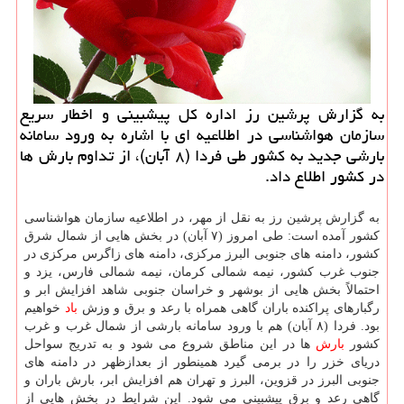
به گزارش پرشین رز اداره كل پیشبینی و اخطار سریع
سازمان هواشناسی در اطلاعیه ای با اشاره به ورود سامانه
بارشی جدید به كشور طی فردا (۸ آبان)، از تداوم بارش ها
در كشور اطلاع داد.
به گزارش پرشین رز به نقل از مهر، در اطلاعیه سازمان هواشناسی
كشور آمده است: طی امروز (۷ آبان) در بخش هایی از شمال شرق
كشور، دامنه های جنوبی البرز مركزی، دامنه های زاگرس مركزی در
جنوب غرب كشور، نیمه شمالی كرمان، نیمه شمالی فارس، یزد و
احتمالاً بخش هایی از بوشهر و خراسان جنوبی شاهد افزایش ابر و
رگبارهای پراكنده باران گاهی همراه با رعد و برق و وزش
باد
خواهیم
بود. فردا (۸ آبان) هم با ورود سامانه بارشی از شمال غرب و غرب
كشور
بارش
ها در این مناطق شروع می شود و به تدریج سواحل
دریای خزر را در برمی گیرد همینطور از بعدازظهر در دامنه های
جنوبی البرز در قزوین، البرز و تهران هم افزایش ابر، بارش باران و
گاهی رعد و برق پیشبینی می شود. این شرایط در بخش هایی از