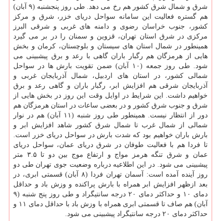
شرق و شمال شرق كشور هم رخ می دهد. طی روز پنجشنبه (۹ آبان)
هم گستره فعالیت این سامانه سواحل دریای خزر، شرق و مركز
كشور، جنوب خراسان رضوی و دامنه های غربی و شرقی البرز
مركزی در شرق استان تهران، قزوین و سمنان را در بر می گیرد
همینطور در شمال استان های سیستان و بلوچستان، كرمان و بخش
هایی از هرمزگان هم رگبار باران گاهی با رعد و برق پیشبینی می
شود. طی روز جمعه (۱۰ آبان) ضمن تقویت بارش ها در سواحل
شمالی كشور، در استان های اردبیل، شمال آذربایجان غربی و
آذربایجان شرقی هم افزایش ابر، رگبار باران و گاهی رعد و برق
خواهیم داشت. این شرایط در اوایل وقت این روز در بخش هایی از
شرق و جنوب شرق كشور و در بعضی ساعات در استان هرمزگان هم
دور از انتظار نیست. همینطور طی روز شنبه (۱۱ آبان) هم در نوار
شمالی از شمال غرب تا شمال شرق كشور شاهد افزایش ابر و
بارش باران خواهیم بود كه شدت بارش در سواحل دریای خزر است.
تا فردا هم با فعالیت طوفان در شرق دریای عمان، سواحل دریای
عمان و شرق تنگه هرمز مواج و ارتفاع موج بین دو تا ۳.۵ متر
پیشبینی می شود. در این اطلاعیه درباره وضعیت جوی تهران طی دو
روز آینده آمده است: آسمان تهران فردا (۸ آبان) قسمتی ابری، در
بعد ازظهر افزایش ابر همراه با بارش پراكنده و وزش باد و حداقل
دمای ۱۰ و حداكثر دمای ۲۰ درجه سانتیگراد و طی روز پنج شنبه (۹
آبان) هم صاف تا قسمتی ابری همراه با وزش باد با حداقل دمای ۱۱ و
حداكثر دمای ۲۰ درجه سانتیگراد پیشبینی می شود.