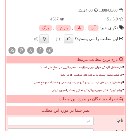
1398/08/08
15:24:03
4587
5
/
5.0
تگهای خبر:
آب
,
باد
,
بارش
,
برگ
این مطلب را می پسندید؟
(0)
(1)
X
تازه ترین مطالب مرتبط
حل معضل آلودگی هوای تهران نیازمند تصمیم گیری در سطح ملی است
فرهنگ محیط زیست به برنامه های مذهبی راه می یابد
رهاسازی مرال های ارسباران در گرو بررسیهای علمی و مشارکت جوامع محلی
پیام تبریک فدراسیون جهانی تیراندازی به فدراسیون ایران
نظرات بینندگان در مورد این مطلب
نظر شما در مورد این مطلب
نام: