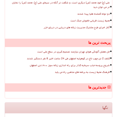
علی (ع) خود محمد (ص) دیگری است، و شگفت تر آنکه در سیمای علی (ع)، محمد (ص) را نمایان
تر می توان دید
دو توله گمشده هلیا پیدا شدند
محیط زیست قربانی خاموش جنگ است
آغاز اجرای طرح مشترک مدیریت زباله های دریایی در دریای خزر
پربحث ترین ها
حل معضل آلودگی هوای تهران نیازمند تصمیم گیری در سطح ملی است
کشف 2 تن چوب تاغ در کوهپایه اصفهان طی 24 ساعت اخیر 8 نفر دستگیر شدند
شروع پروسه جذب سرمایه گذار برای راه اندازی زباله سوز ۳۰۰ تنی اصفهان
فرهنگ محیط زیست به برنامه های مذهبی راه می یابد
جدیدترین ها
تگها