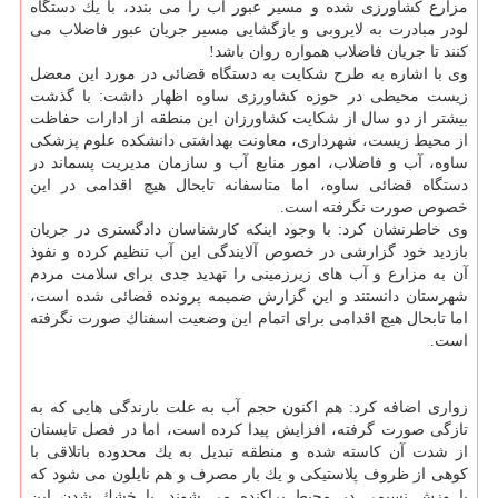
مزارع كشاورزی شده و مسیر عبور آب را می بندد، با یك دستگاه
لودر مبادرت به لایروبی و بازگشایی مسیر جریان عبور فاضلاب می
كنند تا جریان فاضلاب همواره روان باشد!
وی با اشاره به طرح شكایت به دستگاه قضائی در مورد این معضل
زیست محیطی در حوزه كشاورزی ساوه اظهار داشت: با گذشت
بیشتر از دو سال از شكایت كشاورزان این منطقه از ادارات حفاظت
از محیط زیست، شهرداری، معاونت بهداشتی دانشكده علوم پزشكی
ساوه، آب و فاضلاب، امور منابع آب و سازمان مدیریت پسماند در
دستگاه قضائی ساوه، اما متاسفانه تابحال هیچ اقدامی در این
خصوص صورت نگرفته است.
وی خاطرنشان كرد: با وجود اینكه كارشناسان دادگستری در جریان
بازدید خود گزارشی در خصوص آلایندگی این آب تنظیم كرده و نفوذ
آن به مزارع و آب های زیرزمینی را تهدید جدی برای سلامت مردم
شهرستان دانستند و این گزارش ضمیمه پرونده قضائی شده است،
اما تابحال هیچ اقدامی برای اتمام این وضعیت اسفناك صورت نگرفته
است.
زواری اضافه كرد: هم اكنون حجم آب به علت بارندگی هایی كه به
تازگی صورت گرفته، افزایش پیدا كرده است، اما در فصل تابستان
از شدت آن كاسته شده و منطقه تبدیل به یك محدوده باتلاقی با
كوهی از ظروف پلاستیكی و یك بار مصرف و هم نایلون می شود كه
با وزش نسیمی در محیط پراكنده می شوند. با خشك شدن این