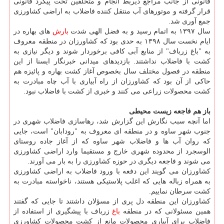
قانونی از جانب مراجع ذیربط انجام و متخلفین تحت پیگرد قانونی
قرار گرفته و موتورهای آب منتقل كننده فاضلاب به اراضی كشاورزی
جمع آوری شد.
سال ۱۳۹۷ به اتمام رسید و به فضل الهی شدت
بارش
های بهاره در
ایام نخست سال ۱۳۹۸ به حدی بود كه كشاورزان در منطقه معروف
به "باغ زرباف" از منابع آبی كافی برخوردار شوند و دیگر نیازی به
كشت با فاضلاب نداشتند. بازدیدهای میدانی خبرنگار ایسنا از این
منطقه در فصول مختلف سال بخصوص آغاز كشت بهاره و پائیزه هم
حاكی از آن بود كه كشاورزان از راه آبیاری با آب چاه مبادرت به
كشت محصولات زراعی می كنند و خبری از كشت با فاضلاب نبود.
باز هم فاجعه زیست محیطی
اما آنچه سبب نگارش این گزارش شد، رهاسازی فاضلاب شهری در
جنوب شهر ساوه و در منطقه ای معروف به "رودابان" است، جایی
كه روان آب ها و فاضلاب شهر ساوه كه از آغاز جاده روستای
الوسجرد از محدوده شهری خارج و مستقیما وارد اراضی كشاورزی
می شوند و فاجعه دیگری در حوزه كشاورزی را به بار می آورند.
كشاورزان می گویند این دفعه با ورود فاضلاب به اراضی كشاورزی
به همراه زباله هایی كه اغلب پلاستیكی هستند، ناخواسته مبادرت به
كشت سرطان نماییم.
كشاورزان این منطقه دل پری از مسؤلان داشتند تا جایی كه گفتند
همین مسئولانی كه در منطقه
باغ
زرباف با پیشگیری از استفاده از
فاضلاب برای آبیاری محصولات مانع از كشت محصولات كشاورزی