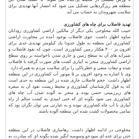
منطقه هم ریزگردهایی تشكیل می شود كه انتشار آنها تهدیدی برای
سلامت شهروندان به حساب می آید.
تهدید فاضلاب برای چاه های كشاورزی
حبیب الله محلوجی یكی دیگر از مالكین اراضی كشاورزی رودابان
ساوه اظهار داشت: جوی فاضلاب بوجود آمده در مجاورت اراضی
كشاورزی این منطقه به طول حدودا یك كیلومتر تهدیدی جدی برای
افزون بر ۳۰۰ هكتار زمین كشاورزی است، چون كه نفوذ فاضلاب و
شیرابه های آن به سطح زمین و جاری شدن ناخواسته بر روی سطح
اراضی كشاورزی منجر به آبیاری كشت های صورت گرفته با فاضلاب
شده و تبعات منفی و خطرناكی را برای سلامت مردم به همراه دارد.
وی با اشاره به وجود افزون بر ۵ موتور آب كشاورزی در این منطقه
اظهار داشت: حجم فاضلاب جاری شده در این منطقه به حدی است
كه به قول كارشناسان كشاورزی و محیط زیست نفوذ آن به سفره
های زیرزمینی حتمی بوده و منجر به آلوده شدن آب چاه های
كشاورزی می شود بگونه ای كه حتی امیدی به كشت سالم از راه
آبیاری با آب چاه كشاورزی نبوده و به عبارتی می توان نگران بود كه
تمامی محصولات كشت شده این منطقه آلوده باشند.
محلوجی در ادامه اظهار داشت: رهاسازی فاضلاب در این منطقه
حتی برای عده ای سودجو وسوسه انگیز شده بگونه ای كه مبادرت به