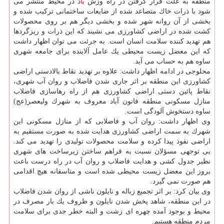
منطقه به علت قرار گرفتن در راه وزش
باد
در محیط منتشر می
شود با ذرات خاك متصاعد شده از ضایعات ساختمانی تركیب شده و
بخشی از آن روانه شهر شده و بخشی دیگر هم بر روی محصولات
كشت شده در اراضی كشاورزی می نشیند كه این ذرات و ریزگردها
هم تهدید كننده سلامت انسان است. به جرئت می توان اظهار داشت
كه این معضل زیست محیطی یك عامل آلاینده برای جامعه شهری
ساوه هم به حساب می آید.
محلوجی در ادامه اظهار داشت: علاوه بر تهدید نقاط بالادستی اراضی
كشاورزی این منطقه بر اثر جاری شدن فاضلاب و روان آب شهری،
نقاط پائین دستی اراضی كشاورزی هم از راه رهاسازی فاضلاب
منازل مسكونی منطقه فانون آباد معروف به شهرك ولیعصر(عج)
ساوه دستخوش آلودگی است.
وی اظهار داشت: روان آب و فاضلابی كه از منازل مسكونی این
شهرك به سمت اراضی كشاورزی هدایت شده به صورت مستقیم به
اراضی نفوذ پیدا كرده و سلامت محصولات تولیدی را تهدید می كند.
بی توجهی مسؤلان نسبت به فراهم ساختن زیرساخت های شهری
نظیر جدول كشی و هدایت فاضلاب و روان آب در راه درست باعث
بروز این معضل زیست محیطی شده است و متاسفانه هیچ اقدامی
هم صورت نمی گیرد.
وی بیان كرد: بر اثر تجمیع زباله و نایلون ناشی از روان شدن فاضلاب
در این منطقه، شاهد پخش شدن نایلون و ظروف یك بار مصرف در
محیط و بوجود آمده چهره ای زشت و البته خطر جدی برای سلامت
مردم منطقه هستیم.