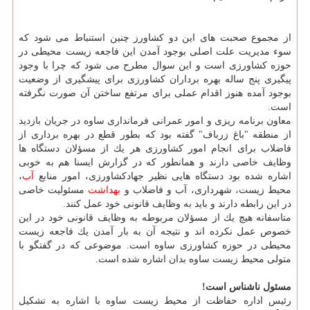
از مجموع صحبت های این دو كشاورز چنین استنباط می شود كه
سوء مدیریت علت اصلی بوجود آمدن این فاجعه زیست محیطی در
حوزه كشاورزی است و این سوال مطرح می شود كه چرا با وجود
پیگیری پنج ساله بهره برداران كشاورزی برای پیشگیری از وضعیت
بوجود آمده هنوز اقدام عملی برای مرتفع ساختن آن صورت نگرفته
است.
معاون برنامه ریزی و امور عمرانی فرمانداری ساوه در جریان بازدید
از منطقه "باغ زرباف" گفته بود كه بطور قطع در بهره برداری از
فاضلاب برای انجام امور كشاورزی هر یك از مسؤلان دستگاه ها
وظایف خاصی دارند و همانطور كه در گزارش ایسنا هم به خوبی
اشاره شده بود دستگاه هایی نظیر جهادكشاورزی، امور منابع
آب
،
محیط زیست، شهرداری، آب و فاضلاب و
بهداشت
مسئولیت خاصی
در این رابطه دارند و باید به وظایف قانونی خود عمل كنند.
متاسفانه هیچ یك از مسؤلان مربوطه به وظایف قانونی خود در این
خصوص عمل نكرده اند و نتیجه آن به بار آمدن یك فاجعه زیست
محیطی در حوزه كشاورزی ساوه است. موضوعی كه در گفتگو با
متولی محیط زیست ساوه بدان اشاره شده است.
مسئول ناشناس است!
رئیس اداره حفاظت از محیط زیست ساوه با اشاره به تشكیل