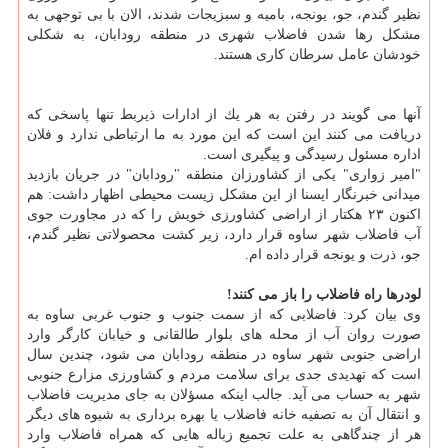
نظیر گندم، جو، یونجه، بامیه و سبزیجات شدند، الان با بی توجهی به
مشكل رها شدن فاضلاب شهری در منطقه رودابان، به شكلی
خودشان عامل سرطان كاری هستند.
آنها می گویند در رفتن به هر یك از ادارات ذیربط تنها پاسخی كه
دریافت می كنند این است كه این مورد به ما ارتباطی ندارد و فلان
اداره مسئول رسیدگی و پیگیری است.
"امیر زواری" یكی از كشاورزان منطقه "رودابان" در جریان بازدید
میدانی خبرنگار ایسنا از این مشكل زیست محیطی اظهار داشت: هم
اكنون ۲۳ هكتار از اراضی كشاورزی خویش را كه در مجاورت جوی
آب فاضلاب شهر ساوه قرار دارد، زیر كشت محصولاتی نظیر گندم،
جو، ذرت و یونجه قرار داده ام.
لودرها راه فاضلاب را باز می كنند!
وی بیان كرد: فاضلابی كه از سمت جنوب و جنوب غربی ساوه به
صورت روان آب از محله های بلوار طالقانی و خیابان كارگر وارد
اراضی جنوبی شهر ساوه در منطقه رودابان می شود، چندین سال
است كه تهدیدی جدی برای سلامت مردم و كشاورزی مزارع جنوبی
شهر به حساب می آید. جالب اینكه مسؤلان به جای مدیریت فاضلاب
و انتقال آن به تصفیه خانه فاضلاب یا بهره برداری به شیوه های دیگر
هر از چندگاهی به علت تجمیع زباله هایی كه همراه فاضلاب وارد