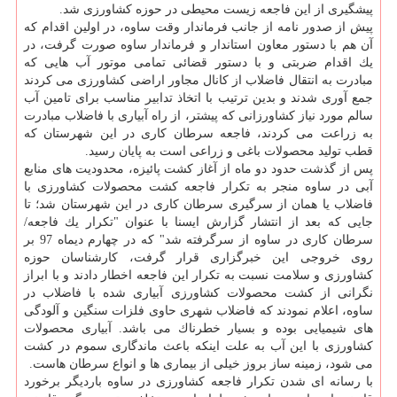
پیشگیری از این فاجعه زیست محیطی در حوزه كشاورزی شد.
پیش از صدور نامه از جانب فرماندار وقت ساوه، در اولین اقدام كه
آن هم با دستور معاون استاندار و فرماندار ساوه صورت گرفت، در
یك اقدام ضربتی و با دستور قضائی تمامی موتور آب هایی كه
مبادرت به انتقال فاضلاب از كانال مجاور اراضی كشاورزی می كردند
جمع آوری شدند و بدین ترتیب با اتخاذ تدابیر مناسب برای تامین آب
سالم مورد نیاز كشاورزانی كه پیشتر، از راه آبیاری با فاضلاب مبادرت
به زراعت می كردند، فاجعه سرطان كاری در این شهرستان كه
قطب تولید محصولات باغی و زراعی است به پایان رسید.
پس از گذشت حدود دو ماه از آغاز كشت پائیزه، محدودیت های منابع
آبی در ساوه منجر به تكرار فاجعه كشت محصولات كشاورزی با
فاضلاب یا همان از سرگیری سرطان كاری در این شهرستان شد؛ تا
جایی كه بعد از انتشار گزارش ایسنا با عنوان "تكرار یك فاجعه/
سرطان كاری در ساوه از سرگرفته شد" كه در چهارم دیماه 97 بر
روی خروجی این خبرگزاری قرار گرفت، كارشناسان حوزه
كشاورزی و سلامت نسبت به تكرار این فاجعه اخطار دادند و با ابراز
نگرانی از كشت محصولات كشاورزی آبیاری شده با فاضلاب در
ساوه، اعلام نمودند كه فاضلاب شهری حاوی فلزات سنگین و آلودگی
های شیمیایی بوده و بسیار خطرناك می باشد. آبیاری محصولات
كشاورزی با این آب به علت اینكه باعث ماندگاری سموم در كشت
می شود، زمینه ساز بروز خیلی از بیماری ها و انواع سرطان هاست.
با رسانه ای شدن تكرار فاجعه كشاورزی در ساوه باردیگر برخورد