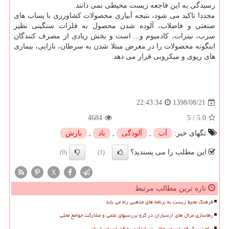
رسیدگی به این فاجعه زیست محیطی نمی دانند.
مجددا تاكید می شود، نتیجه آبیاری محصولات كشاورزی با پساب های
صنعتی و فاضلاب، آلوده شدن محصول به فلزات سنگینی نظیر
سرب، نیترات، كادمیوم و... است و بخش زیادی از مصرف كنندگان
اینگونه محصولات را در معرض مبتلا شدن به سرطان، نازایی، بیماری
های ریوی و میكروبی قرار می دهد.
1398/08/21
22:43:34
4684
5
/
5.0
تگهای خبر:
آب
,
آلودگی
,
باد
,
بارش
این مطلب را می پسندید؟
(0)
(1)
X
تازه ترین مطالب مرتبط
فرهنگ محیط زیست به برنامه های مذهبی راه می یابد
رهاسازی مرال های ارسباران در گرو بررسیهای علمی و مشارکت جوامع محلی
پیام تبریک فدراسیون جهانی تیراندازی به فدراسیون ایران