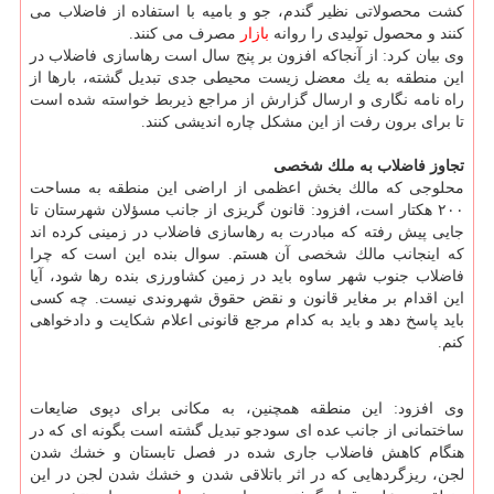
كشت محصولاتی نظیر گندم، جو و بامیه با استفاده از فاضلاب می
كنند و محصول تولیدی را روانه
بازار
مصرف می كنند.
وی بیان كرد: از آنجاكه افزون بر پنج سال است رهاسازی فاضلاب در
این منطقه به یك معضل زیست محیطی جدی تبدیل گشته، بارها از
راه نامه نگاری و ارسال گزارش از مراجع ذیربط خواسته شده است
تا برای برون رفت از این مشكل چاره اندیشی كنند.
تجاوز فاضلاب به ملك شخصی
محلوجی كه مالك بخش اعظمی از اراضی این منطقه به مساحت
۲۰۰ هكتار است، افزود: قانون گریزی از جانب مسؤلان شهرستان تا
جایی پیش رفته كه مبادرت به رهاسازی فاضلاب در زمینی كرده اند
كه اینجانب مالك شخصی آن هستم. سوال بنده این است كه چرا
فاضلاب جنوب شهر ساوه باید در زمین كشاورزی بنده رها شود، آیا
این اقدام بر مغایر قانون و نقض حقوق شهروندی نیست. چه كسی
باید پاسخ دهد و باید به كدام مرجع قانونی اعلام شكایت و دادخواهی
كنم.
وی افزود: این منطقه همچنین، به مكانی برای دپوی ضایعات
ساختمانی از جانب عده ای سودجو تبدیل گشته است بگونه ای كه در
هنگام كاهش فاضلاب جاری شده در فصل تابستان و خشك شدن
لجن، ریزگردهایی كه در اثر باتلاقی شدن و خشك شدن لجن در این