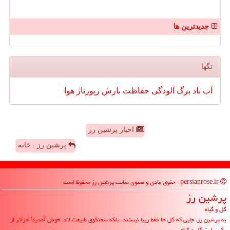
جدیدترین ها
تگها
آب
باد
برگ
آلودگی
حفاظت
بارش
رپورتاژ
هوا
اخبار پرشین رز
پرشین رز : خانه
persianrose.ir - حقوق مادی و معنوی سایت پرشین رز محفوظ است
پرشین رز
گل و گیاه
به پرشین رز، جایی که گل ها فقط زیبا نیستند، بلکه سخنگوی طبیعت اند، خوش آمدید! فراتر از
یک سایت گل و گیاه