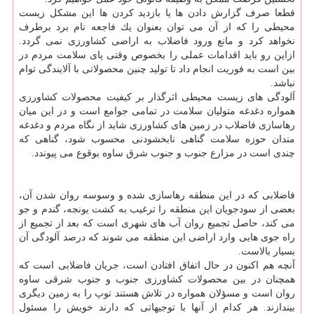
قطعا صرف گزارش دادن ها یا بازدید كردن ها این مشكل زیست
محیطی را كه از آن می توان بعنوان یك فاجعه نام برد برطرف
نخواهد كرد و مانع ورود فاضلاب به اراضی كشاورزی نمی گردد.
ازاین رو باید اقدامات عملی را بخصوص وقتی پای سلامت مردم در
بین است به فوریت انجام داد تا تولید چنین محصولاتی با آلایندگی توام
نباشد.
آلودگی های زیست محیطی اثرگذار بر كیفیت محصولات كشاورزی
همواره دغدغه متولیان سلامت در تمامی جوامع است و در این میان
رهاسازی فاضلاب در زمین های كشاورزی شاید از نگاه مردم و دغدغه
مندان حوزه سلامت گناهی نابخشودنی محسوب شود، گناهی كه
چندی است در مزارع جنوب و جنوب شرق ساوه بوقوع می پیوندد.
فاضلابی كه در این منطقه رهاسازی شده و وسوسه روان شدن آن،
بعضی از سودجویان این منطقه را ترغیب به كشت یونجه، گندم و جو
می كند، حاصل تجمیع روان آب های شهری است كه بعد از تجمیع از
راه جوی هایی وارد اراضی این منطقه می شوند كه درصد آلودگی آن
بسیار بالاست.
آنچه هم اكنون در حال اتفاق افتادن است، جریان فاضلابی است كه
همچنان در بین محصولات كشاورزی جنوب و جنوب شرقی ساوه
روان است و مسؤلان همواره در تلاش هستند توپ را به زمین دیگری
بیندازند. هر كدام از آنها با توجیهاتی كه دارند خویش را مسئول