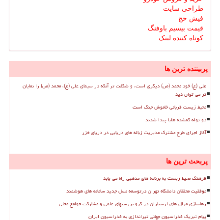
طراحی سایت
فیش حج
قیمت بیسیم باوفنگ
کوتاه کننده لینک
پربیننده ترین ها
علی (ع) خود محمد (ص) دیگری است، و شگفت تر آنکه در سیمای علی (ع)، محمد (ص) را نمایان
تر می توان دید
محیط زیست قربانی خاموش جنگ است
دو توله گمشده هلیا پیدا شدند
آغاز اجرای طرح مشترک مدیریت زباله های دریایی در دریای خزر
پربحث ترین ها
فرهنگ محیط زیست به برنامه های مذهبی راه می یابد
موفقیت محققان دانشگاه تهران درتوسعه نسل جدید سامانه های هوشمند
رهاسازی مرال های ارسباران در گرو بررسیهای علمی و مشارکت جوامع محلی
پیام تبریک فدراسیون جهانی تیراندازی به فدراسیون ایران