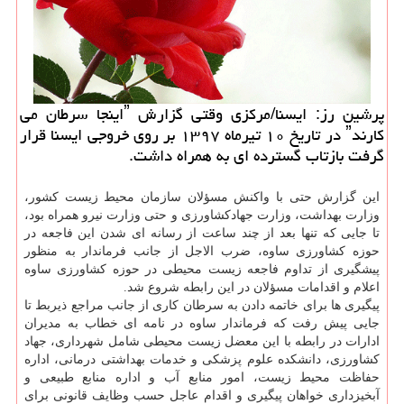
پرشین رز: ایسنا/مركزی وقتی گزارش ˮاینجا سرطان می
كارندˮ در تاریخ ۱۰ تیرماه ۱۳۹۷ بر روی خروجی ایسنا قرار
گرفت بازتاب گسترده ای به همراه داشت.
این گزارش حتی با واكنش مسؤلان سازمان محیط زیست كشور،
وزارت بهداشت، وزارت جهادكشاورزی و حتی وزارت نیرو همراه بود،
تا جایی كه تنها بعد از چند ساعت از رسانه ای شدن این فاجعه در
حوزه كشاورزی ساوه، ضرب الاجل از جانب فرماندار به منظور
پیشگیری از تداوم فاجعه زیست محیطی در حوزه كشاورزی ساوه
اعلام و اقدامات مسؤلان در این رابطه شروع شد.
پیگیری ها برای خاتمه دادن به سرطان كاری از جانب مراجع ذیربط تا
جایی پیش رفت كه فرماندار ساوه در نامه ای خطاب به مدیران
ادارات در رابطه با این معضل زیست محیطی شامل شهرداری، جهاد
كشاورزی، دانشكده علوم پزشكی و خدمات بهداشتی درمانی، اداره
حفاظت محیط زیست، امور منابع آب و اداره منابع طبیعی و
آبخیزداری خواهان پیگیری و اقدام عاجل حسب وظایف قانونی برای