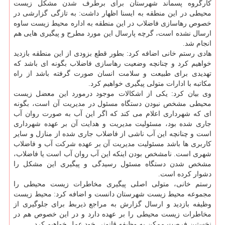
كارگروه پسماند شهرستان برای برطرف شدن مشكل زیست
محیطی در این منطقه به ایسنا اظهار داشت: به تازگی گزارشی در
خصوص رهاسازی فاضلاب در این منطقه به اداره محیط زیست ساوه
ارسال نشده است، گرچه پارسال این مورد مطرح و پیگیری هایی هم
انجام شد.
هادی رستم خانی اضافه كرد: بطور قطع بزودی از این منطقه بازدید
خواهیم كرد و چنانچه وضعیت رهاسازی فاضلاب بگونه ای باشد كه
تهدیدی برای طبیعت و سلامت انسان صورت گرفته باشد از راه
مكاتبه با ادارات متولی پیگیری خواهیم كرد.
وی بیان كرد: یكی از اشكالات موجود درمورد این معضل زیست
محیطی مشخص نبودن دستگاه مسئول در مدیریت آن است، بگونه
ای كه شهرداری اعلام می كند كه اگر این آب به صورت روان آب
جاری شده بود، مسئولیت مدیریت و هدایت آن بر عهده شهرداری
است و چنانچه این آب ناشی از فاضلاب جاری شده از منازل و سایر
كاربری ها باشد مسئولیت مدیریت آن بر عهده شركت آب و فاضلاب
شهری است. نامشخص بودن اینكه این آب روان آب است یا فاضلاب،
مشخص شدن دستگاه مسئول رسیدگی و پیگیری این مشكل را
دشوار كرده است.
رستم خانی، متولی اصلی پیگیری مخاطرات زیست محیطی را
مجموعه محیط زیست شهرستان دانست و اضافه كرد: محیط زیست
وظیفه بازدید و ارسال گزارش به مراجع ذیربط برای جلوگیری از
مخاطرات زیست محیطی را بر عهده دارد و در این خصوص هم در
نخستین فرصت ممكن به وظیفه قانونی خود عمل خواهیم كرد.