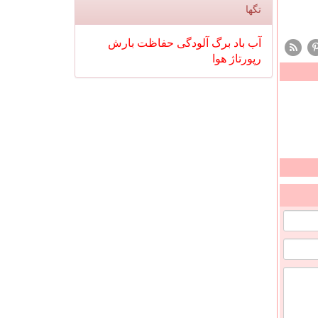
تگها
آب
باد
برگ
آلودگی
حفاظت
بارش
رپورتاژ
هوا