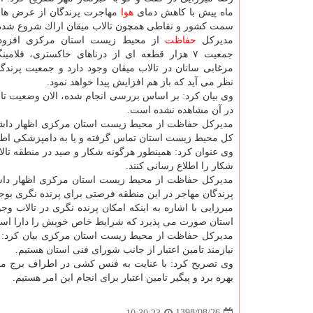
ماه پیش با كاهش دمای
هوا
مهاجرت پرندگان از عرض های
سمت كشور و نقاطی همچون تالاب میقان اراك شروع شد
مدیركل
حفاظت
از محیط زیست استان مركزی افزود:
جمعیت ۷ هزار قطعه ای از درناهای خاكستری، فلامین
مرغابی سانان در تالاب میقان وجود دارد و جمعیت پرندگا
نظر می آید كه باز هم افزایش پیدا خواهد نمود.
وی بیان كرد: بر اساس بررسی انجام شده، الان وضعیت تا
در آن مشاهده نشده است.
كل محیط زیست استان تماس گرفته و یا به دامپزشكی اطلا
وی عنوان كرد: همینطور هرگونه شكار و صید در منطقه تال
شكار را اطلاع رسانی كنند.
مدیركل حفاظت از محیط زیست استان مركزی اظهار داشت:
پرندگان مهاجر در این منطقه فرصتی برای پرنده نگری بوج
میرزایی با اشاره به اینكه امكان پرنده نگری در تالاب و
استان صورت می پذیرد كه شرایط خاص خویش را دارا اس
مدیركل حفاظت از محیط زیست استان مركزی بیان كرد: هم 
نیازمند تامین اعتبار از جانب شورای فنی استان هستیم.
وی تصریح كرد: با عنایت به فنس كشی در اطراف برج مذكو
بهره برد و پیگیر تامین اعتبار برای انجام این امر هستیم.
1398/08/26