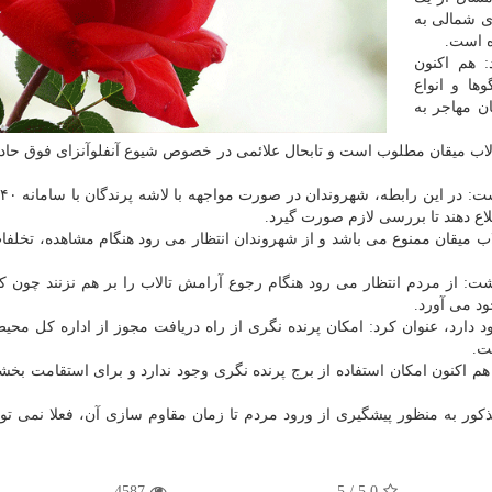
 شمالی به
ه است.
 هم اكنون
گوها و انواع
ن مهاجر به
لاب میقان مطلوب است و تابحال علائمی در خصوص شیوع آنفلوآنزای فوق حاد 
ع دهند تا بررسی لازم صورت گیرد.
اب میقان ممنوع می باشد و از شهروندان انتظار می رود هنگام مشاهده، تخلفا
 از مردم انتظار می رود هنگام رجوع آرامش تالاب را بر هم نزنند چون 
ود می آورد.
جود دارد، عنوان كرد: امكان پرنده نگری از راه دریافت مجوز از اداره كل مح
ت.
اكنون امكان استفاده از برج پرنده نگری وجود ندارد و برای استقامت بخش
ر به منظور پیشگیری از ورود مردم تا زمان مقاوم سازی آن، فعلا نمی توا
4587
5
/
5.0