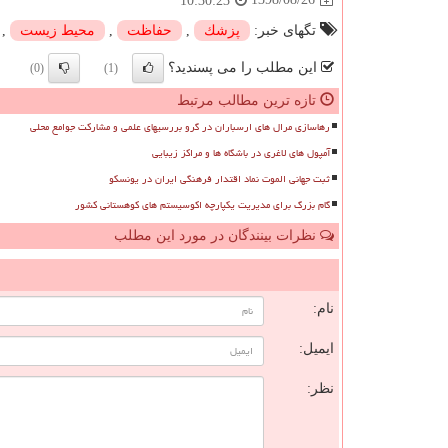
10:30:23
تگهای خبر:
پزشك
,
حفاظت
,
محیط زیست
,
این مطلب را می پسندید؟
(0)
(1)
تازه ترین مطالب مرتبط
رهاسازی مرال های ارسباران در گرو بررسیهای علمی و مشارکت جوامع محلی
آمپول های لاغری در باشگاه ها و مراکز زیبایی
ثبت جهانی الموت نماد اقتدار فرهنگی ایران در یونسکو
گام بزرگ برای مدیریت یکپارچه اکوسیستم های کوهستانی کشور
نظرات بینندگان در مورد این مطلب
ن
نام:
ایمیل:
نظر: