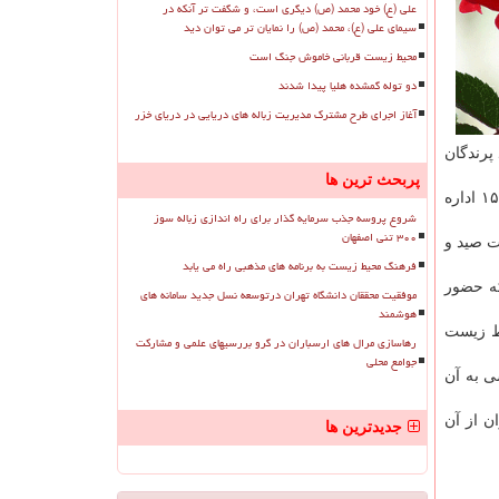
علی (ع) خود محمد (ص) دیگری است، و شگفت تر آنکه در
سیمای علی (ع)، محمد (ص) را نمایان تر می توان دید
محیط زیست قربانی خاموش جنگ است
دو توله گمشده هلیا پیدا شدند
آغاز اجرای طرح مشترک مدیریت زباله های دریایی در دریای خزر
پرندگان
پربحث ترین ها
مدیركل حفاظت از محیط زیست استان مركزی اظهار داشت: در این رابطه، شهروندان در صورت مواجهه با لاشه پرندگان با سامانه ۱۵۴۰ اداره
شروع پروسه جذب سرمایه گذار برای راه اندازی زباله سوز
۳۰۰ تنی اصفهان
ت صید و
فرهنگ محیط زیست به برنامه های مذهبی راه می یابد
كه حضور
موفقیت محققان دانشگاه تهران درتوسعه نسل جدید سامانه های
هوشمند
یط زیست
رهاسازی مرال های ارسباران در گرو بررسیهای علمی و مشارکت
جوامع محلی
ی به آن
ن از آن
جدیدترین ها