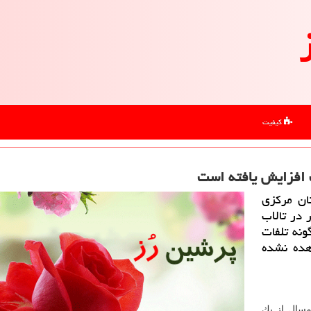
کیفیت
ك افزایش یافته است
ان مركزی
 در تالاب
یچگونه تلفات
هده نشده
مسال از یك