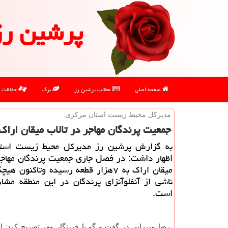
پرشین رز
صفحه اصلی
مطالب پرشین رز
برگ
حفاظت
مدیركل محیط زیست استان مركزی:
جمعیت پرندگان مهاجر در تالاب میقان ارا
به گزارش پرشین رز مدیركل محیط زیست است
اظهار داشت: در فصل جاری جمعیت پرندگان مهاجر
میقان اراك به ۷هزار قطعه رسیده وتاكنون ه
ناشی از آنفلوآنزای پرندگان در این منطقه مشا
است.
رضا میرزایی در گفت و گو با خبرنگار مهر تصریح كرد: ا