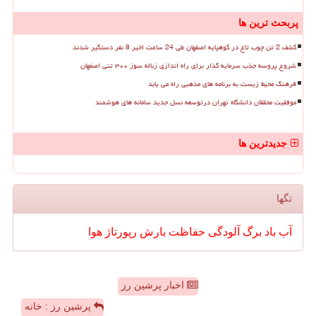
پربحث ترین ها
کشف 2 تن چوب تاغ در کوهپایه اصفهان طی 24 ساعت اخیر 8 نفر دستگیر شدند
شروع پروسه جذب سرمایه گذار برای راه اندازی زباله سوز ۳۰۰ تنی اصفهان
فرهنگ محیط زیست به برنامه های مذهبی راه می یابد
موفقیت محققان دانشگاه تهران درتوسعه نسل جدید سامانه های هوشمند
جدیدترین ها
تگها
آب
باد
برگ
آلودگی
حفاظت
بارش
رپورتاژ
هوا
اخبار پرشین رز
پرشین رز : خانه