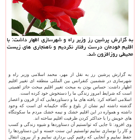
به گزارش پرشین رز وزیر راه و شهرسازی اظهار داشت: با
اقلیم خودمان درست رفتار نكردیم و ناهنجاری های زیست
محیطی روزافزون شد.
به گزارش پرشین رز به نقل از مهر، محمد اسلامی وزیر راه و
شهرسازی در ششمین كنفرانس بین المللی منطقه ای تغییر اقلیم
اظهار داشت: حساس بودن به مبحث تغییر اقلیم مبحث حائز اهمیتی
است كه شرایط امروز زندگی ما را دستخوش خود كرده است.
اسلامی اضافه كرد: یافته های ما و دستاوردهایی كه از قرون و اعصار
گذشته داشته ایم نشان از بلوغ و نگاه حكیمانه ای است كه وجود
داشته و همواره در این اقلیم خشك و نیمه خشك مردم ما سكونتگاه
های خویش را با حداكثر كردن ظرفیت اقلیم ساخته اند.
وی افزود: تا جایی كه توانستیم آن دستاوردها و شیوه زندگی و كسب
و كار را نوسازی نماییم توانستیم این سنت حسنه و این دستاوردها را
حفظ نماییم و آنجایی كه رفتیم كپی برداری نماییم و از بیرون انتقال