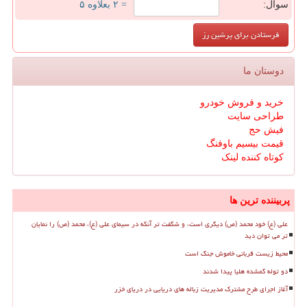
سوال:
= ۲ بعلاوه ۵
دوستان ما
خرید و فروش خودرو
طراحی سایت
فیش حج
قیمت بیسیم باوفنگ
کوتاه کننده لینک
پربیننده ترین ها
علی (ع) خود محمد (ص) دیگری است، و شگفت تر آنکه در سیمای علی (ع)، محمد (ص) را نمایان
تر می توان دید
محیط زیست قربانی خاموش جنگ است
دو توله گمشده هلیا پیدا شدند
آغاز اجرای طرح مشترک مدیریت زباله های دریایی در دریای خزر