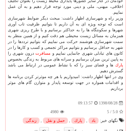
خودمان در كنار سایر كشورها پایداری محیط زیست را بعنوان تكلیف
اخلاقی، میهنی، ملی و دینی مورد توجه قرار دهیم و به آن عمل
نماییم.
وزیر راه و شهرسازی اظهار داشت: مبحث دیگر ضوابط شهرسازی
است كه توجه ویژه ای به آن داریم تا بتوانیم ظرفیت تاب آوری
شهرها و سكونتگاه ها را به حداكثر برسانیم و با طرح ریزی شهری
همزمان به مسائل زیست محیطی هم دقت كنیم و از همین منظر به
سمت شهرسازی هوشمند حركت می نماییم كه بتوانیم ترددها را در
شهر به حداقل برسانیم و بتوانیم مراكز تجمعی و كسب و كارها را در
كانون های تبادلی شهری جانمایی نماییم و
مسافرت
درون شهری را
به پایین ترین میزان برسانیم و سرانه های مربوط به زندگی بخصوص
پارك
ها و فضای سبز را كه با نشاط عمومی در ارتباط می باشد
گسترش دهیم.
وی در انتها اظهار داشت: امیدواریم با هر چه موثرتر كردن برنامه ها
و اقدامات همواره در جهت توسعه پایدار و متوازن گام های موثر
برداریم.
1398/08/28
09:13:57
4980
5
/
5.0
تگهای خبر:
باد
,
پارك
,
حمل و نقل
,
زندگی