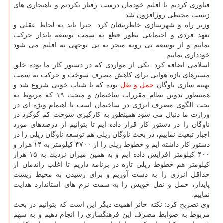
فناوری كردیم با اقلیم خودمان درست رفتار نكردیم و ناهنجاری های
زیست محیطی روزافزون شد.
وزیر راه و شهرسازی خاطرنشان كرد: جبرا باید به لحاظ عقلی و
تعهد فردی و اجتماعی بطور قطع به سمت توسعه پایدار حركت
نماییم و از توسعه بی رویه منجر به بی توجهی به اقلیم می شود
خودداری نماییم.
اسلامی اضافه كرد: یكی از مواردی كه در دستور كار ما بوده خلق
مسیرهای تازه هوایی برای كاهش مصرف سوخت و حركت به سمت
بهینه سازی ناوگان
حمل و نقل
بوده كه با شتاب خوبی شروع شد و
همینطور تدوین نظام مقررات ساختمان و مبحث ۱۹ كه مربوط به
بحث الگوی مصرف انرژی در ساختمان است با اهتمام ویژه ای در
وزارت ما دنبال می شود همینطور به كارگیری سوخت كم گوگرد در
ناوگان را در دستور كار قرار داده ایم تا بتوانیم از درصدهای مورد
اجبار تبعیت نماییم، در بحث ناوگان ریلی هم توسعه ناوگان ریلی را در
دستور كار داشته ایم و خطوط ریلی را از ۴۷۰۰ كیلومتر به ۱۴ هزار و
۴۰۰ كیلومتر افزایش داده ایم و به همین میزان نزدیك به ۱۵ هزار
كیلومتر هم خطوط ریلی تازه در برنامه داریم تا اغلب راندمان از
حداقل انرژی را به دست آوریم و برای رسیدن به محیط زیست
پایدار، حمل و نقل خویش را به سمت نرم های استاندارد هدایت
نماییم.
وی تصریح كرد: نكته حائز اهمیت دیگر این است كه بتوانیم در بحث
مربوط به ضوابط مصرف این فرهنگسازی را انجام دهیم و به سهم