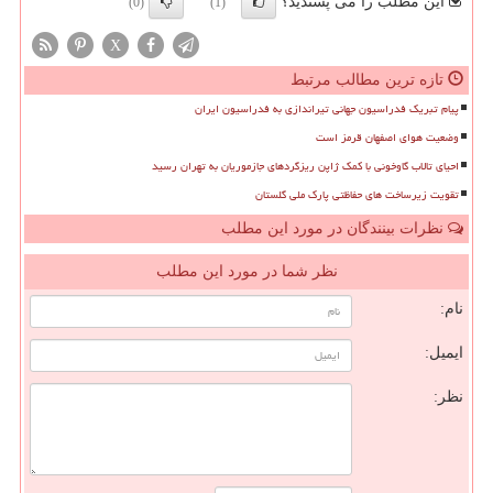
این مطلب را می پسندید؟
(0)
(1)
X
تازه ترین مطالب مرتبط
پیام تبریک فدراسیون جهانی تیراندازی به فدراسیون ایران
وضعیت هوای اصفهان قرمز است
احیای تالاب گاوخونی با کمک ژاپن ریزگردهای جازموریان به تهران رسید
تقویت زیرساخت های حفاظتی پارک ملی گلستان
نظرات بینندگان در مورد این مطلب
نظر شما در مورد این مطلب
نام:
ایمیل:
نظر: