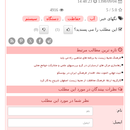
1398/09/04
14:48:23
4916
5
/
5.0
تگهای خبر:
آب
,
حفاظت
,
دستگاه
,
سیستم
این مطلب را می پسندید؟
(0)
(1)
X
تازه ترین مطالب مرتبط
فرهنگ محیط زیست به برنامه های مذهبی راه می یابد
رهاسازی مرال های ارسباران در گرو بررسیهای علمی و مشارکت جوامع محلی
ثبت جهانی الموت نماد اقتدار فرهنگی ایران در یونسکو
کارگروه ارتقاء فرهنگ محافظت از محیط زیست اصفهان شروع به کار کرد
نظرات بینندگان در مورد این مطلب
نظر شما در مورد این مطلب
نام:
ایمیل: