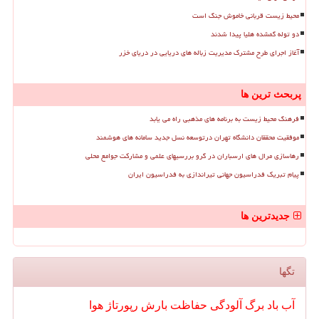
محیط زیست قربانی خاموش جنگ است
دو توله گمشده هلیا پیدا شدند
آغاز اجرای طرح مشترک مدیریت زباله های دریایی در دریای خزر
پربحث ترین ها
فرهنگ محیط زیست به برنامه های مذهبی راه می یابد
موفقیت محققان دانشگاه تهران درتوسعه نسل جدید سامانه های هوشمند
رهاسازی مرال های ارسباران در گرو بررسیهای علمی و مشارکت جوامع محلی
پیام تبریک فدراسیون جهانی تیراندازی به فدراسیون ایران
جدیدترین ها
تگها
آب
باد
برگ
آلودگی
حفاظت
بارش
رپورتاژ
هوا