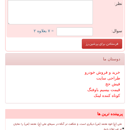
نظر:
سوال:
= ۷ بعلاوه ۲
دوستان ما
خرید و فروش خودرو
طراحی سایت
فیش حج
قیمت بیسیم باوفنگ
کوتاه کننده لینک
پربیننده ترین ها
علی (ع) خود محمد (ص) دیگری است، و شگفت تر آنکه در سیمای علی (ع)، محمد (ص) را نمایان
تر می توان دید