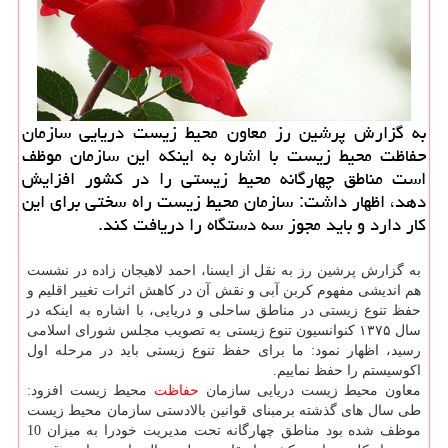
به گزارش پرشین رز معاون محیط زیست دریایی سازمان
حفاظت محیط زیست با اشاره به اینكه این سازمان موظف
است مناطق چهارگانه محیط زیستی را در كشور افزایش
دهد، اظهار داشت: سازمان محیط زیست راه سختی برای این
كار دارد و باید مجوز سه دستگاه را دریافت كند.
به گزارش پرشین رز به نقل از ایسنا، احمد لاهیجان زاده در نشست
هم اندیشی مفهوم كربن آبی و نقش آن در كاهش اثرات تغییر اقلیم و
حفظ تنوع زیستی در مناطق ساحلی و دریایی، با اشاره به اینكه در
سال ۱۳۷۵ كنوانسیون تنوع زیستی به تصویب مجلس شورای اسلامی
رسید، اظهار نمود: ما برای حفظ تنوع زیستی باید در مرحله اول
اكوسیستم را حفظ نماییم.
معاون محیط زیست دریایی سازمان
حفاظت
محیط زیست افزود:
طی سال های گذشته برمبنای قوانین بالادستی سازمان محیط زیست
موظف شده بود مناطق چهارگانه تحت مدیریت خودرا به میزان 10