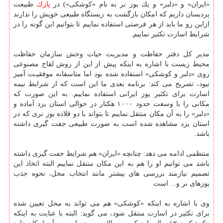
«ایران» و «دلبر» و یك یوز نر به نام «كوشكی») در
پارك
طبیعت
پردیسان داریم كه امكان بازگشت به زیستگاه طبیعی خویش را ندارند
ازاین رو ما باید از هر فرصتی استفاده نماییم تا بتوانیم این گونه را در
شرایط اسارت تكثیر نماییم.
مدیر كل دفتر حفاظت و مدیریت حیات وحش سازمان حفاظت
محیط زیست با اشاره به اینكه پیش از این از روش لقاح مصنوعی
روی «دلبر و كوشكی» استفاده شده بود اما متاسفانه موفقیـت آمیز
نبود، تصریح می كند: برنامه بعدی ما این است كه از شرایط نیمه
اسارت برای تكثیر یوز ایرانی استفاده نماییم. به این صورت كه
مكانی را با وسعت حدود ۱۰۰۰ هكتار در حوالی استان یزد آماده و
«دلبر» را به آن مكان منتقل نماییم تا بتواند با دو قلاده یوز نری كه در
استان یزد مشاهده شده است به صورت طبیعی جفت گیری داشته
باشد.
منتظمی ادامه می دهد: چنانچه «ایران» هم شرایط جفت گیری داشته
باشد می توانیم او را هم به این مكان منتقل نماییم البته اتخاذ این
تصمیم نیازمند بررسی های بیشتر مانند انتخاب محل، نحوه جذب
یوزهای نر و... است.
وی با اشاره به اینكه «كوشكی» هم می تواند به محل تعیین شده
برای تكثیر در اسارت منتقل شود، می گوید: البته با عنایت به اینكه