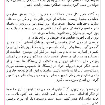
«كوشكی» ۱۲ سال دارد كه سن بالایی به حساب می آید امكان دارد
نتواند در جفت گیری طبیعی عملكرد مثبتی داشته باشد.
به گفته مدیر كل دفتر حفاظت و مدیریت حیات وحش سازمان
حفاظت محیط زیست استفاده از «رحم ثانویه» از دیگر برنامه های
سازمان حفاظت محیط زیست برای یوز است. در این روش از تخمك
دلبر و اسپرم كوشكی جنین آزمایشگاهی تولید می شود و از یك ماده
یوز آفریقایی بعنوان رحم ثانویه استفاده خواهد شد.
یوز ایرانی آخرین شانس های خویش را برای بقا دارد
مرتضی اسلامی كه از مؤسسان انجمن یوزپلنگ آسیایی است هم در
گفت و گو با ایسنا یكی از اقدامات مهم برای حفظ یوز پلنگ ایرانی را
تكثیر در اسارت می داند و می گوید: در كنار این موضوع، حفاظت از
زیستگاه ها هم برای ما بسیار اهمیت دارد. هم اكنون پروژه بین المللی
یوز در حال استخدام نیرو برای حفاظت از زیستگاه ها است و از
جانب دیگر خرید «پروانه چرا» در زیستگاه ها بخصوص منطقه توران
و میاندشت باید ادامه داشته باشد. متاسفانه این اقدام بودجه جاری و
دائمی ندارد و هر زمان كه بودجه ای برای خرید پروانه های چرا تامین
گردد این اتفاق صورت می گیرد.
این عضو انجمن یوزپلنگ آسیایی ادامه می دهد: ایمن سازی جاده ها
از دیگر اقداماتی است كه باید ادامه داشته باشد. هم اكنون یك سمت
جاده عباس آباد فنس كشی شده است و سمت دیگر آن در حال فنس
كشی است.