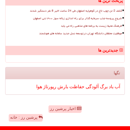
پربحث ترین ها
کشف 2 تن چوب تاغ در کوهپایه اصفهان طی 24 ساعت اخیر 8 نفر دستگیر شدند
شروع پروسه جذب سرمایه گذار برای راه اندازی زباله سوز ۳۰۰ تنی اصفهان
فرهنگ محیط زیست به برنامه های مذهبی راه می یابد
موفقیت محققان دانشگاه تهران درتوسعه نسل جدید سامانه های هوشمند
جدیدترین ها
تگها
آب
باد
برگ
آلودگی
حفاظت
بارش
رپورتاژ
هوا
اخبار پرشین رز
پرشین رز : خانه