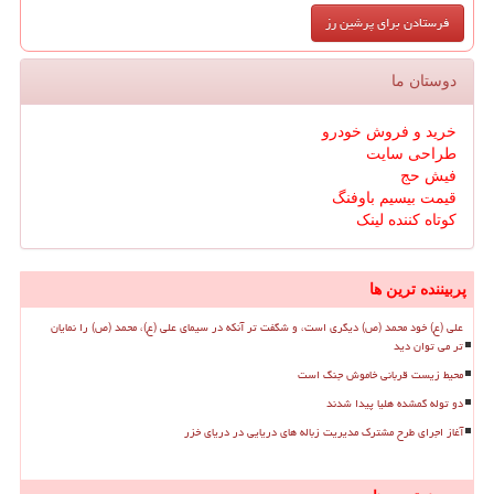
دوستان ما
خرید و فروش خودرو
طراحی سایت
فیش حج
قیمت بیسیم باوفنگ
کوتاه کننده لینک
پربیننده ترین ها
علی (ع) خود محمد (ص) دیگری است، و شگفت تر آنکه در سیمای علی (ع)، محمد (ص) را نمایان
تر می توان دید
محیط زیست قربانی خاموش جنگ است
دو توله گمشده هلیا پیدا شدند
آغاز اجرای طرح مشترک مدیریت زباله های دریایی در دریای خزر