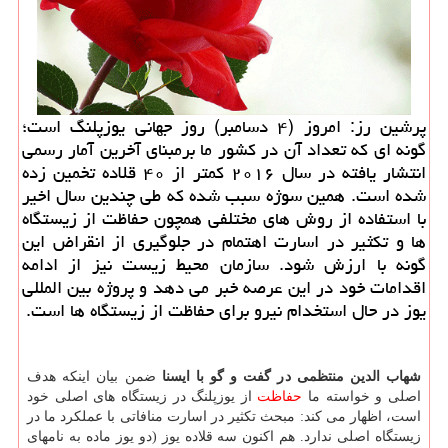
پرشین رز: امروز (۴ دسامبر) روز جهانی یوزپلنگ است؛
گونه ای كه تعداد آن در كشور ما برمبنای آخرین آمار رسمی
انتشار یافته در سال ۲۰۱۶ كمتر از ۴۰ قلاده تخمین زده
شده است. همین سوژه سبب شده كه طی چندین سال اخیر
با استفاده از روش های مختلفی همچون حفاظت از زیستگاه
ها و تكثیر در اسارت اهتمام در جلوگیری از انقراض این
گونه با ارزش شود. سازمان محیط زیست نیز از ادامه
اقدامات خود در این عرصه خبر می دهد و پروژه بین المللی
یوز در حال استخدام نیرو برای حفاظت از زیستگاه ها است.
شهاب الدین منتظمی در گفت و گو با ایسنا
ضمن بیان اینكه هدف
اصلی و خواسته ما
حفاظت
از یوزپلنگ در زیستگاه های اصلی خود
است، اظهار می كند: مبحث تكثیر در اسارت منافاتی با عملكرد ما در
زیستگاه اصلی ندارد. هم اكنون سه قلاده یوز (دو یوز ماده به نامهای