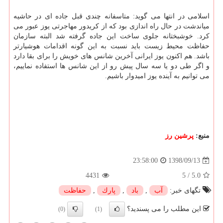
اسلامی در انتها می گوید: متاسفانه چندی قبل جاده ای در حاشیه
میاندشت در حال راه اندازی بود كه از كریدور مهاجرتی یوز عبور می
كرد. خوشبختانه جلوی ساخت این جاده گرفته شد البته سازمان
حفاظت محیط زیست باید نسبت به این گونه اقدامات هوشیارتر
باشد. هم اكنون یوز ایرانی آخرین شانس های خویش را برای بقا دارد
و اگر طی دو یا سه سال پیش رو از این شانس ها استفاده نماییم،
می توانیم به آینده یوز امیدوار باشیم.
منبع:
پرشین رز
1398/09/13
23:58:00
4431
5
/
5.0
تگهای خبر:
آب
,
باد
,
پارك
,
حفاظت
این مطلب را می پسندید؟
(0)
(1)