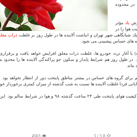
 در محدوده
باد
مؤثر
ت هوا را در
فیك شبانگاهی شهر تهران و انباشت آلاینده ها در طول روز بر غلظت
ذرات معل
ه های حساس پیشبینی می شود.
ن وضعیت جوی تا بامداد چهارشنبه (۱۸ دی ماه) با آغاز تردد خودرو ها، غلظت ذرات معلق افزایش خواهد یافت و بر
 طول روز هم شرایط پایدار و سكون جو پراكندگی آلاینده ها را محدود م
ماند.
اری شرایط ناسالم برای گروه های حساس در بیشتر مناطق پایتخت دور از انتظار نخواهد بود.
یانی فردا غلظت آلاینده ها نسبت به شب گذشته از میزان كمتری برخوردار خواه
بر اساس اعلام شركت كنترل كیفیت هوای تهران میانگین كیفیت هوای پایتخت طی ۲۴ ساعت گذشته ۹۸ و هوا د
4563
5
/
5.0