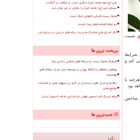
علی (ع) خود محمد (ص) دیگری است، و شگفت تر آنکه در
سیمای علی (ع)، محمد (ص) را نمایان تر می توان دید
محیط زیست قربانی خاموش جنگ است
دو توله گمشده هلیا پیدا شدند
آغاز اجرای طرح مشترک مدیریت زباله های دریایی در دریای خزر
ق
نسبت
پربحث ترین ها
قراری شرایط
فرهنگ محیط زیست به برنامه های مذهبی راه می یابد
ی كند و
موفقیت محققان دانشگاه تهران درتوسعه نسل جدید سامانه های
هوشمند
 هرچند با
رهاسازی مرال های ارسباران در گرو بررسیهای علمی و مشارکت
د بود.
جوامع محلی
پیام تبریک فدراسیون جهانی تیراندازی به فدراسیون ایران
ر شرایط سالم بود. این شاخص
جدیدترین ها
تگها