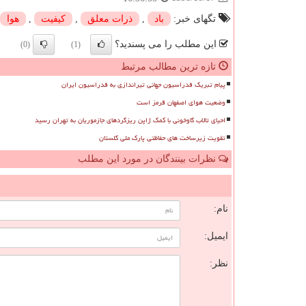
تگهای خبر:
باد
,
ذرات معلق
,
كیفیت
,
هوا
این مطلب را می پسندید؟
(0)
(1)
تازه ترین مطالب مرتبط
پیام تبریک فدراسیون جهانی تیراندازی به فدراسیون ایران
وضعیت هوای اصفهان قرمز است
احیای تالاب گاوخونی با کمک ژاپن ریزگردهای جازموریان به تهران رسید
تقویت زیرساخت های حفاظتی پارک ملی گلستان
نظرات بینندگان در مورد این مطلب
ن
نام:
ایمیل:
نظر: