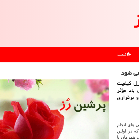
کیفیت
می شود
رل كیفیت
باد مؤثر
روز (۱۷ دی ماه) و برقراری
ی های انجام
ه در اولین
 صاف همزمان با