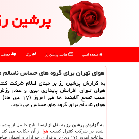
پرشین رز
صفحه اصلی
مطالب پرشین رز
برگ
حفاظت
هوای تهران برای گروه های حساس ناسالم 
به گزارش پرشین رز بر مبنای اعلام شركت كنت
هوای تهران افزایش پایداری جوی و عدم وزش 
سبب تجمع آلاینده ها طی ام
هوای ناسالم برای گروه های حساس می شود.
به گزارش پرشین رز به نقل از ایسنا
نتایج حاصل از پیشبین
شده در شركت كنترل كیفیت
هوا
از آن حكایت می كند ك
ساعات امروز (۱۷ دی) با برقراری جو آرام و آسمان