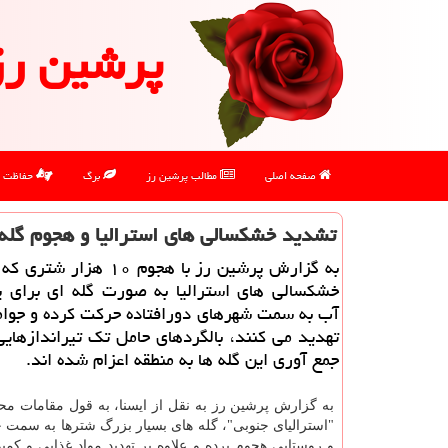
پرشین رز
صفحه اصلی
مطالب پرشین رز
برگ
حفاظت
تشدید خشكسالی های استرالیا و هجوم گله 
به گزارش پرشین رز با هجوم ۱۰ هز
خشكسالی های استرالیا به صورت گله ای برای پ
آب به سمت شهرهای دورافتاده حركت كرده و جوام
تهدید می كنند، بالگردهای حامل تك تیراندازهایی
جمع آوری این گله ها به منطقه اعزام شده اند.
به گزارش پرشین رز به نقل از ایسنا، به قول مقامات محل
"استرالیای جنوبی"، گله های بسیار بزرگ شترها به سمت 
و روستایی هجوم برده و علاوه بر تهدید مواد غذایی و كمب