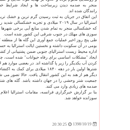
منجر به صدمه دیدن زیرساخت ها و ایجاد شرایط خط
رانندگان شده اند.
این اتفاق در جریان به ثبت رسیدن گرم ترین و خشك تری
استرالیا در سال ۲۰۱۹ میلادی و تجربه خشكسالی شد
كه خشكسالی منجر به تمام شدن منابع آبی برخی شهرها 
سوزی های مهلك در جنوب شرقی این كشور شده است.
بومی در آن سكونت داشته و نخستین ایالت استرالیا به ح
اداره محیط زیست استرالیای جنوبی ضمن پشتیبانی از كشتا
ایجاد "مشكلات اساسی برای رفاه حیوانات" شده است، چو
كردن آب یكدیگر را زیر پا گذاشته اند. در بعضی موارد هم لا
دیگر هم از هند به این كشور انتقال یافت. حالا تصور می شو
جمعیت شتر وحشی را در جهان داشته باشد. گله های شترها
صدمه های زیادی وارد می كنند.
سوزانده خواهد شد.
1398/10/19
20:30:25