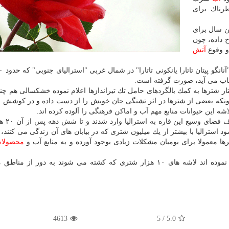
رناك برای
ن سال برای
ید رخ داده، چون
و وقوع
آتش
ساب می آید، صورت گرفته است.
ر شترها به كمك بالگردهای حامل تك تیراندازها اعلام نموده خشكسالی هم چ
نكه بعضی از شترها در اثر تشنگی جان خویش را از دست داده و در كوشش بر
شه این حیوانات منابع مهم آب و اماكن فرهنگی را آلوده كرده اند.
شترها اولین بار در دهه ۰
د استرالیا با بیشتر از یك میلیون شتری كه در بیابان های آن زندگی می كنند، 
 معمولا برای بومیان مشكلات زیادی بوجود آورده و به منابع آب و
محصولا
بنا بر گزارش خبرگزاری فرانسه، مقامات استرالیا اعلام نموده اند لاشه های ۱۰ هزار شتری كه كشته می شوند به دور
4613
5
/
5.0