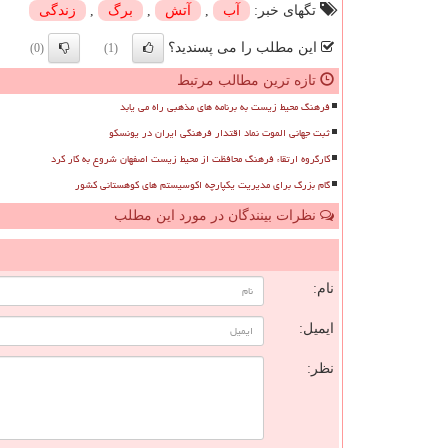
تگهای خبر:
آب
,
آتش
,
برگ
,
زندگی
این مطلب را می پسندید؟
(0)
(1)
تازه ترین مطالب مرتبط
فرهنگ محیط زیست به برنامه های مذهبی راه می یابد
ثبت جهانی الموت نماد اقتدار فرهنگی ایران در یونسکو
کارگروه ارتقاء فرهنگ محافظت از محیط زیست اصفهان شروع به کار کرد
گام بزرگ برای مدیریت یکپارچه اکوسیستم های کوهستانی کشور
نظرات بینندگان در مورد این مطلب
ن
نام:
ایمیل:
نظر: