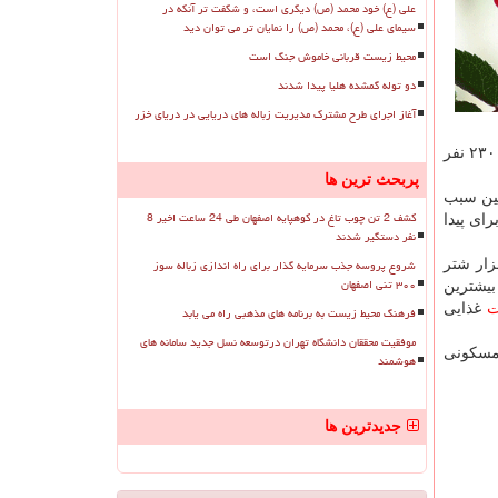
علی (ع) خود محمد (ص) دیگری است، و شگفت تر آنکه در
سیمای علی (ع)، محمد (ص) را نمایان تر می توان دید
محیط زیست قربانی خاموش جنگ است
دو توله گمشده هلیا پیدا شدند
آغاز اجرای طرح مشترک مدیریت زباله های دریایی در دریای خزر
طی پنج روز اخیر عملیات جمع آوری این گله ها از منطقه "آنانگو پیتان تاتارا یانكونی تاتارا" در شمال غربی "استرالیای جنوبی" كه حدود ۲۳۰۰ نفر
پربحث ترین ها
نین سبب
کشف 2 تن چوب تاغ در کوهپایه اصفهان طی 24 ساعت اخیر 8
ای پیدا
نفر دستگیر شدند
شروع پروسه جذب سرمایه گذار برای راه اندازی زباله سوز
۱۸۴ میلادی برای كمك به اكتشاف فضای وسیع این قاره به استرالیا وارد شدند و تا شش دهه پس از آن ۲۰ هزار شتر
۳۰۰ تنی اصفهان
بیشترین
ت
غذایی
فرهنگ محیط زیست به برنامه های مذهبی راه می یابد
موفقیت محققان دانشگاه تهران درتوسعه نسل جدید سامانه های
 از مناطق مسكونی
هوشمند
جدیدترین ها