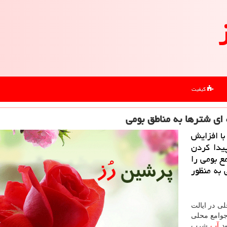
کیفیت
ای شترها به مناطق بومی
ار شتری كه با افزایش
یدا كردن
ع بومی را
 به منظور
ی در ایالت
جوامع محلی
ود
آب
شرب