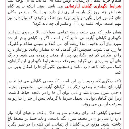
هنگام خرید گیاهان آپارتمانی، اولین نکته ای که باید به آن توجه کنید
شرایط نگهداری گیاهان آپارتمانی
می باشد. یعنی اینکه بدانید گیاه
شما هر چند روز یک بار به آبیاری نیاز دارد. و یا اینکه باید در مکان
های کم نور قرار بگیرد و یا پر نور؟ نوع خاک و کودی که نیاز دارد نیز
مهم است. برای قلمه زدن آن و تکثیر آن چه باید کرد؟
همان طور که می بینید، پاسخ تمامی سوالات بالا بر روی شرایط
نگهداری گیاهان آپارتمانی، تاثیر گذار است. اگر به گیاهی بیش از حد
مورد نیاز آب بدهیم، ابتدا ریشه آن می گندد و سپس ساقه و گلبرگ
ها زرد می شوند. همچنین اگر گیاهی که به مقدار زیادی نور نیاز دارد
را در مکانی کم نور بگذاریم، پس از مدتی پژمرده می شود و برگ
های آن به زردی می گراید. پس دقت به شرایط نگهداری این گیاهان،
کمک می کند تا شاداب بمانند و همچنین تکثیر آن ها را امکان پذیر می
کند.
نکته دیگری که وجود دارد این است که بعضی گیاهان می توانند در
آپارتمان بمانند و بعضی دیگر نه. گیاهان آپارتمانی، مخصوص محیط
داخلی منزل می باشند و نمی توان آن ها را در باغچه حیاط کاشت.
زیرا این گیاهان توانایی تحمل سرما یا گرمای بیش از حد را ندارنو به
سرعت از بین می روند.
همچنین گیاهی که برای رشد و نمو به خاک باغچه و هوای آزاد نیاز
دارد را نمی توان در محیط منزل نگه داشت. و باید حتما در محیط باغ
کاشته شود. موقع خرید گیاهان آپارتمانی، این نکته را در نظر بگیرد