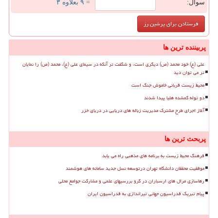
سوال:
= ۹ بعلاوه ۳
پربیننده ترین ها
علی (ع) خود محمد (ص) دیگری است، و شگفت تر آنکه در سیمای علی (ع)، محمد (ص) را نمایان
تر می توان دید
محیط زیست قربانی خاموش جنگ است
دو توله گمشده هلیا پیدا شدند
آغاز اجرای طرح مشترک مدیریت زباله های دریایی در دریای خزر
پربحث ترین ها
فرهنگ محیط زیست به برنامه های مذهبی راه می یابد
موفقیت محققان دانشگاه تهران درتوسعه نسل جدید سامانه های هوشمند
رهاسازی مرال های ارسباران در گرو بررسیهای علمی و مشارکت جوامع محلی
پیام تبریک فدراسیون جهانی تیراندازی به فدراسیون ایران