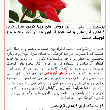
پرشین رز: یكی از این روش های زیبا كردن منزل خرید
گیاهان آپارتمانی و استفاده از اون ها در كنار پنجره های
كوچیك ماست.
همه ما از یکنواختی محیط اطرافمون خسته می شیم و به دنبال این
هستیم که با تغییراتی هر چند کوچیک، به فضای منزل مون روحی تازه
ببخشیم. اما چطور و با چه ترفندهایی؟ یکی از این روش ها
خرید
گیاهان آپارتمانی
و استفاده از اون ها در کنار پنجره های کوچیک
ماست؛ یا می تونیم یه گلدون کاکتوس رو روی میز کارمون قرار
بدیم. جدیدا که مد شده
گیاهان آپارتمانی
رو توی لامپ های حبابی
قرار میدن و از سقف خونه هاشون آویزون می کنند! پس باید موضوع
جالبی رو برای تغییر روحیه خودتون و آپارتمان تون پیدا کرده باشید.
البته باید حتما
شرایط نگهداری از گیاهان آپارتمانی
رو بدونید تا رشد
خوبی داشته باشن و با قلمه زدن، گلدون های دیگه ای رو هم به
گلخونه کوچیک تون اضافه کنید.
فواید نگهداری گیاهان آپارتمانی