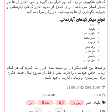
گیاهان عنکبوتی در رده کم نور قرار می گیرند و نحوه تکثیر آن ها نیز
بسیار آسان می باشد. برای اطلاع از نحوه تکثیر گیاهان آپارتمانی و
شرایط نگهداری آن ها به وبسایت حریرگل مراجعه کنید.
انواع دیگر گیاهان آپارتمانی
بامبو
بگونیا
بگونیا رکس
دیفن باخیا
فیتونیا
برگ بیدی
کاج مطبق
پا فیلی
نخل مرداب
و صدها نوع گیاه دیگر در این دسته بندی قرار می گیرند که هر کدام
زیبایی خاص خودشان را دارند. پس تا قبل از شروع سال جدید، فکری
برای سرسبزی و زیبایی آپارتمان خود بکنید...
1398/11/05
21:09:04
5084
5
/
5.0
تگهای خبر:
رپورتاژ
,
آزاد
,
ایده آل
,
باغ
این مطلب را می پسندید؟