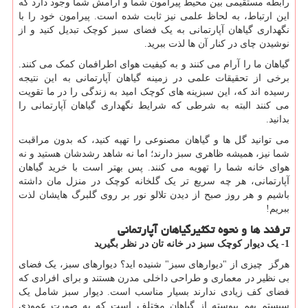
رابطه مستقیمی بین محیط پیرامون شما و آرامش شما وجود دارد که
این ارتباط، به لحاظ علمی نیز ثابت شده است. پیرامون خود را با
نگهداری گیاهان آپارتمانی به یک فضای سبز کوچک تبدیل کنید و از
نوشیدن چای در کنار آن ها لذت ببرید.
گیاهان ما را آرام می کنند و به کیفیت هوای اطرافمان کمک می کنند.
برخی از تحقیقات علمی در زمینه گیاهان آپارتمانی به این نتیجه
رسیده اند که، این سبزینه های کوچک امید به زندگی را در ما تقویت
می کنند البته به شرطی که شرایط نگهداری گیاهان آپارتمانی را
بدانید.
می توانید گل ها و گیاهان مصنوعی را تهیه کنید، که بدون مراقبت
شما نیز، همیشه ظاهری سبز دارند؛ اما نه شاهد رشدشان هستید و نه
هوای خانه شما را تهویه می کنند. پس بهتر است با خرید گیاهان
آپارتمانی، هر چه سریع تر یک گلخانه کوچک در منزل مان داشته
باشیم و هر روز صبح از دیدن تلالو نور بر روی گلبرگ هایشان لذت
ببریم!
ترفند ها و نحوه تکثیرگیاهان آپارتمانی
1- یک دیوار کوچک سبز در خانه تان در نظر بگیرید
هرگز چیزی از "دیوارهای سبز" شنیده اید؟ دیوارهای سبز، یک فضای
بی نظیر در معماری و طراحی داخلی مدرن هستند و برای افرادی که
فضای کف زیادی ندارند بسیار مناسب است. دیوار سبز شامل یک
سیستم بهم پیوسته از گیاهان مختلف است که به صورت عمودی