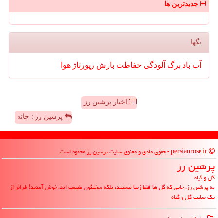
جدیدترین ها
تگها
آب
باد
برگ
آلودگی
حفاظت
بارش
رپورتاژ
هوا
اخبار پرشین رز
پرشین رز : خانه
persianrose.ir - حقوق مادی و معنوی سایت پرشین رز محفوظ است
پرشین رز
گل و گیاه
به پرشین رز، جایی که گل ها فقط زیبا نیستند، بلکه سخنگوی طبیعت اند، خوش آمدید! فراتر از
یک سایت گل و گیاه