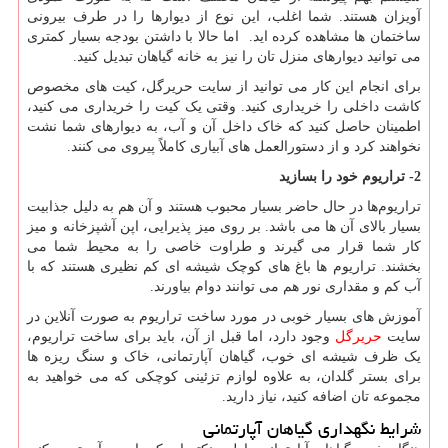
آویزان هستند. شما اغلب، این نوع از دیوارها را در طرف بیرونی
ساختمان ها مشاهده کرده اید. اما حالا با داشتن بودجه بسیار کمتری
می توانید دیوارهای منزل تان را نیز به خانه گیاهان تبدیل کنید.
برای انجام این کار می توانید از سایت حریرگل، کیت های مخصوص
کاشت داخلی را خریداری کنید. وقتی یک کیت را خریداری می کنید،
اطمینان حاصل کنید که خاک داخل آن و آب، به دیوارهای شما نشت
نخواهند کرد و از دستورالعمل های آبیاری کاملاً پیروی می کنند.
2- تراریوم خود را بسازید
تراریوم‌ها در حال حاضر بسیار محبوب هستند و آن هم به دلیل جذابیت
بسیار بالای آن ها می باشد. بر روی میز پذیرایی، اپن آشپزخانه و میز
کار شما قرار می گیرند و طراوت خاصی را به محیط شما می
بخشند. تراریوم ها باغ های کوچک شیشه ای کم نظیری هستند که با
آب کم و مقداری نور هم می توانند دوام بیاورند.
آموزش های بسیار خوبی در مورد ساخت تراریوم‌ به صورت آنلاین در
سایت
حریرگل
وجود دارد، اما قبل از آن، باید برای ساخت تراریوم،
یک ظرف شیشه ای خوب، گیاهان آپارتمانی، خاک و سنگ ریزه ها
برای بستر گلدان، به علاوه لوازم تزئینی کوچکی که می خواهید به
مجموعه تان اضافه کنید، نیاز دارید.
شرایط نگهداری گیاهان آپارتمانی