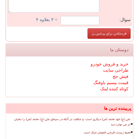
سوال:
= ۳ بعلاوه ۴
دوستان ما
خرید و فروش خودرو
طراحی سایت
فیش حج
قیمت بیسیم باوفنگ
کوتاه کننده لینک
پربیننده ترین ها
علی (ع) خود محمد (ص) دیگری است، و شگفت تر آنکه در سیمای علی (ع)، محمد (ص) را نمایان
تر می توان دید
محیط زیست قربانی خاموش جنگ است