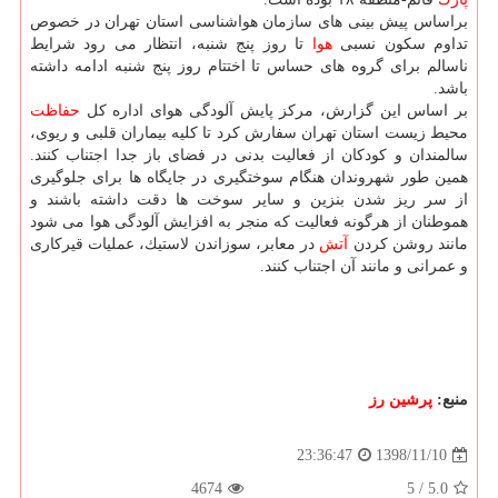
براساس پیش بینی های سازمان هواشناسی استان تهران در خصوص
تداوم سكون نسبی
هوا
تا روز پنج شنبه، انتظار می رود شرایط
ناسالم برای گروه های حساس تا اختتام روز پنج شنبه ادامه داشته
باشد.
بر اساس این گزارش، مركز پایش آلودگی هوای اداره كل
حفاظت
محیط زیست استان تهران سفارش كرد تا كلیه بیماران قلبی و ریوی،
سالمندان و كودكان از فعالیت بدنی در فضای باز جدا اجتناب كنند.
همین طور شهروندان هنگام سوختگیری در جایگاه ها برای جلوگیری
از سر ریز شدن بنزین و سایر سوخت ها دقت داشته باشند و
هموطنان از هرگونه فعالیت كه منجر به افزایش آلودگی هوا می شود
مانند روشن كردن
آتش
در معابر، سوزاندن لاستیك، عملیات قیركاری
و عمرانی و مانند آن اجتناب كنند.
منبع:
پرشین رز
1398/11/10
23:36:47
4674
5
/
5.0