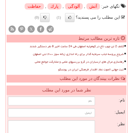
تگهای خبر:
آتش
,
آلودگی
,
پارك
,
حفاظت
این مطلب را می پسندید؟
(0)
(1)
X
تازه ترین مطالب مرتبط
کشف 2 تن چوب تاغ در کوهپایه اصفهان طی 24 ساعت اخیر 8 نفر دستگیر شدند
شروع پروسه جذب سرمایه گذار برای راه اندازی زباله سوز ۳۰۰ تنی اصفهان
رهاسازی مرال های ارسباران در گرو بررسیهای علمی و مشارکت جوامع محلی
ثبت جهانی الموت نماد اقتدار فرهنگی ایران در یونسکو
نظرات بینندگان در مورد این مطلب
نظر شما در مورد این مطلب
نام:
ایمیل:
نظر: