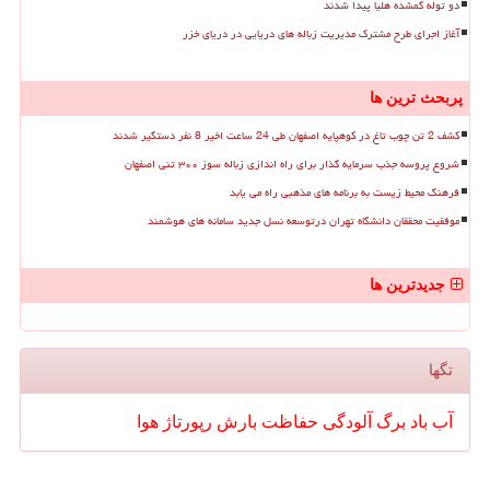
دو توله گمشده هلیا پیدا شدند
آغاز اجرای طرح مشترک مدیریت زباله های دریایی در دریای خزر
پربحث ترین ها
کشف 2 تن چوب تاغ در کوهپایه اصفهان طی 24 ساعت اخیر 8 نفر دستگیر شدند
شروع پروسه جذب سرمایه گذار برای راه اندازی زباله سوز ۳۰۰ تنی اصفهان
فرهنگ محیط زیست به برنامه های مذهبی راه می یابد
موفقیت محققان دانشگاه تهران درتوسعه نسل جدید سامانه های هوشمند
جدیدترین ها
تگها
آب
باد
برگ
آلودگی
حفاظت
بارش
رپورتاژ
هوا