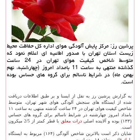
پرشین رز: مركز پایش آلودگی هوای اداره كل حفاظت محیط
زیست استان تهران با صدور اطاعیه ای اعلام نمود كه
متوسط شاخص كیفیت هوای تهران در 24 ساعت
گذشته منتهی به ساعت 11 بامداد امروز (چهارشنبه، نهم
بهمن ماه) در شرایط ناسالم برای گروه های حساس بوده
است.
به گزارش پرشین رز به نقل از ایسنا و بر طبق اطلاعات دریافت
شده از ایستگاه های سنجش آلودگی هوای شهر تهران، متوسط
شاخص كیفیت هوای تهران در ۲۴ ساعت گذشته منتهی به ساعت ۱۱
بامداد امروز چهارشنبه در شرایط ناسالم برای گروه های حساس
(۱۳۳) بوده و آلاینده اصلی
ذرات معلق
با قطر كمتر از 2/5 میكرون
است.
شایان ذكر است بالاترین شاخص آلودگی (۱۶۴) مربوط به ایستگاه
پارك
قائم-منطقه ۱۸ بوده است.