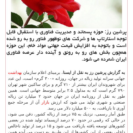
پرشین رز: حوزه پسماند و مدیریت فناوری با استقبال قابل
توجه استارتاپ ها و شركت های نوظهور فناور رو به رو شده
است و باتوجه به افزایش قیمت جهانی مواد خام، این حوزه
همچون بخش های رو به رونق و آینده دار عرصه فناوری
ایران شمرده می شود.
به گزارش پرشین رز به نقل از ایسنا
، برمبنای اعلام سازمان
بهداشت
جهانی سرانه تولید زباله در جهان، روزانه «۳۰۰ گرم» است، این عدد
برای شهروندان ایران بیشتر از ۷۱۰ گرم و برای ساكنین شهر تهران
۷۹۰ گرم است كه به مدلول ۲.۵ برابر متوسط جهانی است. همین
طور به نقل از روزنامه ایران در جهان حدود ۲ میلیارد تن زباله
صنعتی و شهری تولید می شود كه ارزش
بازار
آن از مرحله جمع
آوری تا بازیافت، به ۵۰۰ میلیارد دلار می رسد.
طبق آمار رسمی، نزدیك به ۷۵ درصد از زباله كشور، دفن می شود،
در حالی كه رقمی در حدود ۷۰ درصد ازپسماند تولید شده در بعضی
كشورهای توسعه یافته بازیافت می شود و ۱۵ درصد از تولید ناخالص
داخلی بعضی از این كشورها از این طریق به دست می آیدو همین