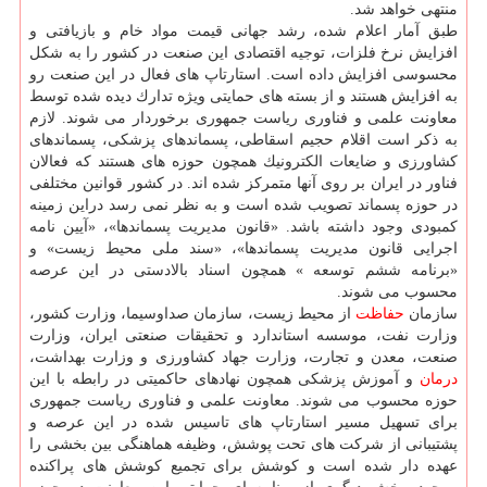
منتهی خواهد شد.
طبق آمار اعلام شده، رشد جهانی قیمت مواد خام و بازیافتی و
افزایش نرخ فلزات، توجیه اقتصادی این صنعت در كشور را به شكل
محسوسی افزایش داده است. استارتاپ های فعال در این صنعت رو
به افزایش هستند و از بسته های حمایتی ویژه تدارك دیده شده توسط
معاونت علمی و فناوری ریاست جمهوری برخوردار می شوند. لازم
به ذكر است اقلام حجیم اسقاطی، پسماندهای پزشكی، پسماندهای
كشاورزی و ضایعات الكترونیك همچون حوزه های هستند كه فعالان
فناور در ایران بر روی آنها متمركز شده اند. در كشور قوانین مختلفی
در حوزه پسماند تصویب شده است و به نظر نمی رسد دراین زمینه
كمبودی وجود داشته باشد. «قانون مدیریت پسماندها»، «آیین نامه
اجرایی قانون مدیریت پسماندها»، «سند ملی محیط زیست» و
«برنامه ششم توسعه » همچون اسناد بالادستی در این عرصه
محسوب می شوند.
سازمان
حفاظت
از محیط زیست، سازمان صداوسیما، وزارت كشور،
وزارت نفت، موسسه استاندارد و تحقیقات صنعتی ایران، وزارت
صنعت، معدن و تجارت، وزارت جهاد كشاورزی و وزارت بهداشت،
درمان
و آموزش پزشكی همچون نهادهای حاكمیتی در رابطه با این
حوزه محسوب می شوند. معاونت علمی و فناوری ریاست جمهوری
برای تسهیل مسیر استارتاپ های تاسیس شده در این عرصه و
پشتیبانی از شركت های تحت پوشش، وظیفه هماهنگی بین بخشی را
عهده دار شده است و كوشش برای تجمیع كوشش های پراكنده