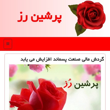
پرشین رز
منو
گردش مالی صنعت پسماند افزایش می یابد