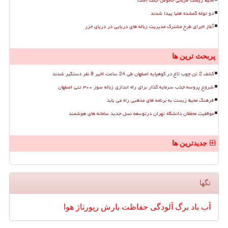
محیط زیست قربانی خاموش جنگ است
دو توله گمشده هلیا پیدا شدند
آغاز اجرای طرح مشترک مدیریت زباله های دریایی در دریای خزر
پربحث ترین ها
کشف 2 تن چوب تاغ در کوهپایه اصفهان طی 24 ساعت اخیر 8 نفر دستگیر شدند
شروع پروسه جذب سرمایه گذار برای راه اندازی زباله سوز ۳۰۰ تنی اصفهان
فرهنگ محیط زیست به برنامه های مذهبی راه می یابد
موفقیت محققان دانشگاه تهران درتوسعه نسل جدید سامانه های هوشمند
جدیدترین ها
تگها
آب
باد
برگ
آلودگی
حفاظت
بارش
رپورتاژ
هوا