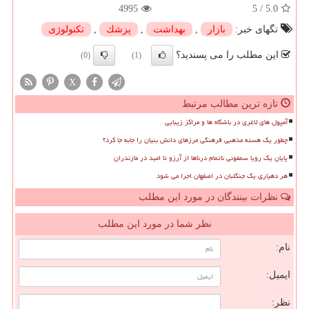
4995
5
/
5.0
تگهای خبر:
بازار
,
بهداشت
,
پزشك
,
تكنولوژی
این مطلب را می پسندید؟
(0)
(1)
X
تازه ترین مطالب مرتبط
آمپول های لاغری در باشگاه ها و مراکز زیبایی
چطور یک هسته مذهبی فرهنگی مرزهای دانش بنیان را جابه جا کرد؟
پایان یک رویا سمفونی ناتمام درناها از آرزو تا امید در مازندران
هر دهیاری یک جنگلبان در اصفهان اجرا می شود
نظرات بینندگان در مورد این مطلب
نظر شما در مورد این مطلب
نام:
ایمیل:
نظر: