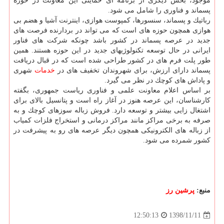
موجود، بخش دیگری از برنامه ای حمایتی این معاونت در حوزه
پسماند و فناوری را شامل می شود.
رباتیك و پسماند، سنسورها، كمپوست هوازی، اینترنت آشیا و هضم بی
هوازی همچون حوزه های است كه می تواند در بردارنده فرصت های
جدید در عرصه پسماند در كشور باشد چونكه شركت های فناور
ایرانی در حال توسعه تكنولوژیهای جدید در این حوزه هستند. همین
طور پلت فرم های در كشور طراحی شده است كه در قبال دریافت
پسماند دارای ارزش، برای شهروندان تخفیف های در
خدمات
شهری
و پاداش های كوچك در نظر می گیرد.
بر اساس اعلام معاونت علمی و فناوری ریاست جمهوری، بگفته
كارشناسان، این عرصه هنوز در آغاز راه است و پتانسیل بالای برای
اشتغال زایی بیشتر و توسعه دارد. فروش زباله سوزهای كوچك و به
صرفه به برخی مراكز مانند مراكز درمانی و استخراج فلزات كمیاب
از زباله های الكترونیكی همچون دیگر عرصه های رو به پیشرفت در
كشور شمرده می شود.
منبع:
پرشین رز
1398/11/11
12:50:13