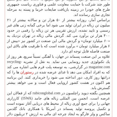
طور چند شركت با حمایت معاونت علمی و فناوری ریاست جمهوری
طرح های خودرا در زمینه بازیافت ضایعات خرما و پسته به مرحله
تجاری سازی رسانده اند.
براساس آمار، روزانه بیشتر از ۵۰ هزار تن و سالانه بیشتر از ۲۱
میلیون تن زباله در ایران تولید می شود اما برخی گمانه زنی های غیر
رسمی و تایید نشده، ارزش تقریبی هر تن زباله را رقمی در حدود
۴۰۰ هزار تن برآورد می كند. گردش مالی زباله در تهران نزدیك به
«۶۰ میلیارد تومان» و گردش مالی این صنعت در كشور نیز «بیش از
۶ هزار میلیارد تومان » برآورد شده است كه با ظرفیت های بالای این
صنعت فاصله قابل توجه ای دارد.
علاوه بر این صنعت پسماند در جهان، با آهنگی نسبتاً سریع، هر روز از
یك تكنولوژی جدید رونمایی می نماید. به نقل از نشریه recycling-
magazine.com در گزارشی، به توسعه پلت فرم هایی اشاره می كند
كه به افراد امكان می دهد تا غذای عرضه شده در
رستوران
ها را كه
درانتها روز كاری، دور انداخته می شود را خریداری كنند. این برنامه
هم اكنون در هشت كشور اروپایی فعال است و می خواهد بیشتر
گسترش یابد.
همچنین بگفته دیوید راچلسون در rubiconglobal.com كه از فعالان این
عرصه است، انجمن بین المللی زباله های جامد (ISWA) كارزاری
جهانی را برای جمع آوری زباله از محیط های دریایی آغاز نموده است
و تكمیل پروسه تولید پسماند در آمریكا با همكاری بانك گلدمن
ساكس و ولز فارگو به ایجاد چرخه ای مالی به ارزش ۲ تریلیون دلار