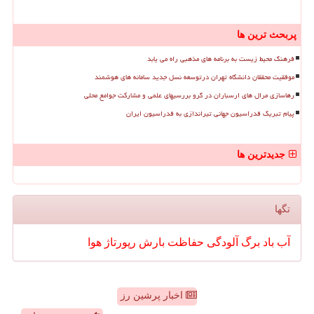
پربحث ترین ها
فرهنگ محیط زیست به برنامه های مذهبی راه می یابد
موفقیت محققان دانشگاه تهران درتوسعه نسل جدید سامانه های هوشمند
رهاسازی مرال های ارسباران در گرو بررسیهای علمی و مشارکت جوامع محلی
پیام تبریک فدراسیون جهانی تیراندازی به فدراسیون ایران
جدیدترین ها
تگها
آب
باد
برگ
آلودگی
حفاظت
بارش
رپورتاژ
هوا
اخبار پرشین رز