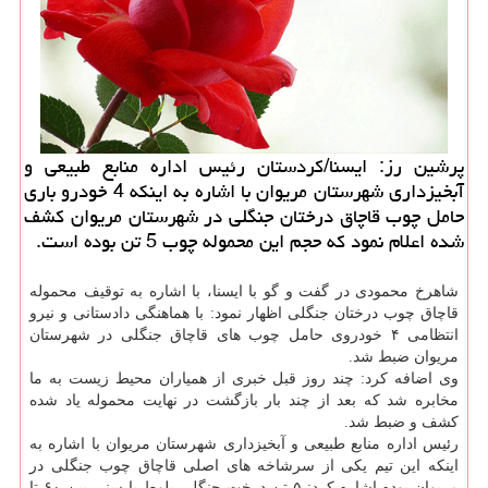
پرشین رز: ایسنا/كردستان رئیس اداره منابع طبیعی و
آبخیزداری شهرستان مریوان با اشاره به اینكه 4 خودرو باری
حامل چوب قاچاق درختان جنگلی در شهرستان مریوان كشف
شده اعلام نمود كه حجم این محموله چوب 5 تن بوده است.
شاهرخ محمودی در گفت و گو با ایسنا، با اشاره به توقیف محموله
قاچاق چوب درختان جنگلی اظهار نمود: با هماهنگی دادستانی و نیرو
انتظامی ۴ خودروی حامل چوب های قاچاق جنگلی در شهرستان
مریوان ضبط شد.
وی اضافه كرد: چند روز قبل خبری از همیاران محیط زیست به ما
مخابره شد كه بعد از چند بار بازگشت در نهایت محموله یاد شده
كشف و ضبط شد.
رئیس اداره منابع طبیعی و آبخیزداری شهرستان مریوان با اشاره به
اینكه این تیم یكی از سرشاخه های اصلی قاچاق چوب جنگلی در
مریوان بوده اشاره كرد: ۵ تن درخت جنگلی بلوط با سنی بین ۶۰ تا