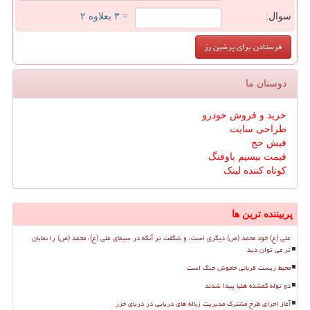
سوال:
= ۳ بعلاوه ۲
دوستان ما
خرید و فروش خودرو
طراحی سایت
فیش حج
قیمت بیسیم باوفنگ
کوتاه کننده لینک
پربیننده ترین ها
علی (ع) خود محمد (ص) دیگری است، و شگفت تر آنکه در سیمای علی (ع)، محمد (ص) را نمایان
تر می توان دید
محیط زیست قربانی خاموش جنگ است
دو توله گمشده هلیا پیدا شدند
آغاز اجرای طرح مشترک مدیریت زباله های دریایی در دریای خزر