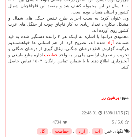
۱۰۰ سال در این محموله كشف شد و مقصد این قاچاقچیان شمال
كشور و استان همدان بوده است.
وی عنوان كرد: به سبب اجرای طرح تنفس جنگل های شمال و
مشكل بیكاری، تعداد زیادی به كار قاچاق چوب از جنگل های غرب
كشور روی آورده اند.
محمودی درانتها با اشاره به اینكه هر ۴ راننده دستگیر شده به قید
ضمانت
آزاد
شده اند، تصریح كرد: از هم استانی ها خواهشمندیم
هرگونه گزارش قطع درختان جنگلی، زغال گیری از درختان جنگلی و
تخریب و تصرف اراضی ملی را به واحد
حفاظت
اداره منابع طبیعی و
آبخیزداری اطلاع دهند یا با شماره تماس رایگان ۱۵۰۴ تماس حاصل
كنند.
منبع:
پرشین رز
1398/11/15
22:48:01
4734
5
/
5.0
تگهای خبر:
آب
,
آزاد
,
حفاظت
,
گل