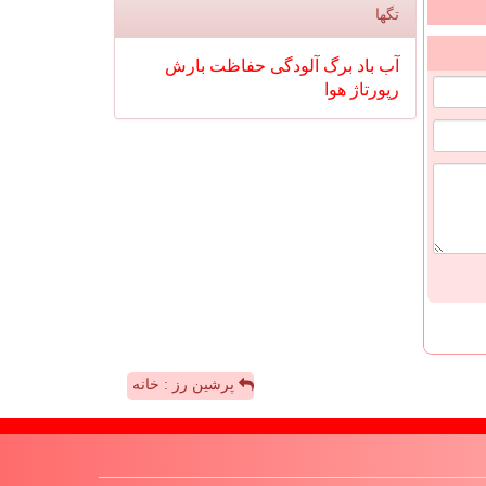
تگها
آب
باد
برگ
آلودگی
حفاظت
بارش
رپورتاژ
هوا
پرشین رز : خانه