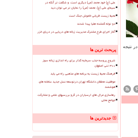
علی (ع) خود محمد (ص) دیگری است، و شگفت تر آنکه در
سیمای علی (ع)، محمد (ص) را نمایان تر می توان دید
محیط زیست قربانی خاموش جنگ است
دو توله گمشده هلیا پیدا شدند
آغاز اجرای طرح مشترک مدیریت زباله های دریایی در دریای خزر
ر نتیجه
پربحث ترین ها
شروع پروسه جذب سرمایه گذار برای راه اندازی زباله سوز
۳۰۰ تنی اصفهان
فرهنگ محیط زیست به برنامه های مذهبی راه می یابد
موفقیت محققان دانشگاه تهران درتوسعه نسل جدید سامانه های
هوشمند
رهاسازی مرال های ارسباران در گرو بررسیهای علمی و مشارکت
جوامع محلی
جدیدترین ها