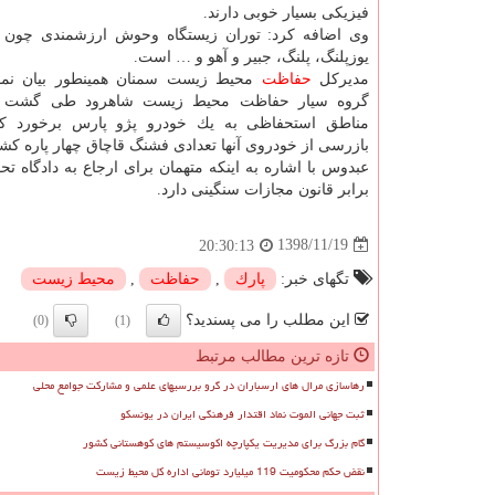
فیزیكی بسیار خوبی دارند.
وی اضافه كرد: توران زیستگاه وحوش ارزشمندی چون گ
یوزپلنگ، پلنگ، جبیر و آهو و … است.
مدیركل
حفاظت
محیط زیست سمنان همینطور بیان نمود
گروه سیار حفاظت محیط زیست شاهرود طی گشت و 
مناطق استحفاظی به یك خودرو پژو پارس برخورد كر
بازرسی از خودروی آنها تعدادی فشنگ قاچاق چهار پاره ك
عبدوس با اشاره به اینكه متهمان برای ارجاع به دادگاه ت
برابر قانون مجازات سنگینی دارد.
1398/11/19
20:30:13
تگهای خبر:
پارك
,
حفاظت
,
محیط زیست
این مطلب را می پسندید؟
(0)
(1)
تازه ترین مطالب مرتبط
رهاسازی مرال های ارسباران در گرو بررسیهای علمی و مشارکت جوامع محلی
ثبت جهانی الموت نماد اقتدار فرهنگی ایران در یونسکو
گام بزرگ برای مدیریت یکپارچه اکوسیستم های کوهستانی کشور
نقض حکم محکومیت 119 میلیارد تومانی اداره کل محیط زیست