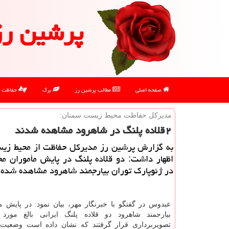
پرشین رز
صفحه اصلی
مطالب پرشین رز
برگ
حفاظت
مدیركل حفاظت محیط زیست سمنان:
۲قلاده پلنگ در شاهرود مشاهده شدند
به گزارش پرشین رز مدیركل حفاظت از محیط زی
اظهار داشت: دو قلاده پلنگ در پایش مأموران م
در ژئوپارك توران بیارجمند شاهرود مشاهده شده
عبدوس در گفتگو با خبرنگار مهر، بیان نمود: در پایش م
بیارجمند شاهرود دو قلاده پلنگ ایرانی بالغ مورد
تصویربرداری قرار گرفتند كه نشان داده است وضعیت