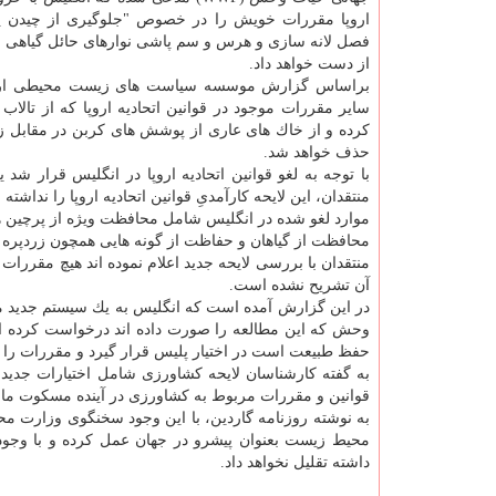
اروپا مقررات خویش را در خصوص "جلوگیری از چیدن پ
فصل لانه سازی و هرس و سم پاشی نوارهای حائل گیاهی 
از دست خواهد داد.
سایر مقررات موجود در قوانین اتحادیه اروپا كه از تالا
كرده و از خاك های عاری از پوشش های كربن در مقابل
حذف خواهد شد.
با توجه به لغو قوانین اتحادیه اروپا در انگلیس قرار 
منتقدان، این لایحه كارآمدیِ قوانین اتحادیه اروپا را نداش
موارد لغو شده در انگلیس شامل محافظت ویژه از پرچین ها،
محافظت از گیاهان و حفاظت از گونه هایی همچون زردپره 
منتقدان با بررسی لایحه جدید اعلام نموده اند هیچ مقرر
آن تشریح نشده است.
در این گزارش آمده است كه انگلیس به یك سیستم جدید 
حفظ طبیعت است در اختیار پلیس قرار گیرد و مقررات را 
به گفته كارشناسان لایحه كشاورزی شامل اختیارات جدید
قوانین و مقررات مربوط به كشاورزی در آینده مسكوت ما
به نوشته روزنامه گاردین، با این وجود سخنگوی وزارت مح
محیط زیست بعنوان پیشرو در جهان عمل كرده و با وجود ترك 
داشته تقلیل نخواهد داد.