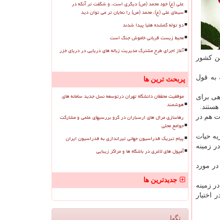
علی (ع) خود محمد (ص) دیگری است، و شگفت تر آنکه در
سیمای علی (ع)، محمد (ص) را نمایان تر می توان دید
دو توله گمشده هلیا پیدا شدند
محیط زیست قربانی خاموش جنگ است
آغاز اجرای طرح مشترک مدیریت زباله های دریایی در دریای خزر
ین كشور
 به قول
پربحث ترین ها
موفقیت محققان دانشگاه تهران درتوسعه نسل جدید سامانه های
هی برای
هوشمند
هستند.
رهاسازی مرال های ارسباران در گرو بررسیهای علمی و مشارکت
ت هم در
جوامع محلی
یه حیات
پیام تبریک فدراسیون جهانی تیراندازی به فدراسیون ایران
گزین نظارت اروپایی در زمینه
آمپول های لاغری در باشگاه ها و مراکز زیبایی
در مورد
جدیدترین ها
ر زمینه
 اختیار
تگها