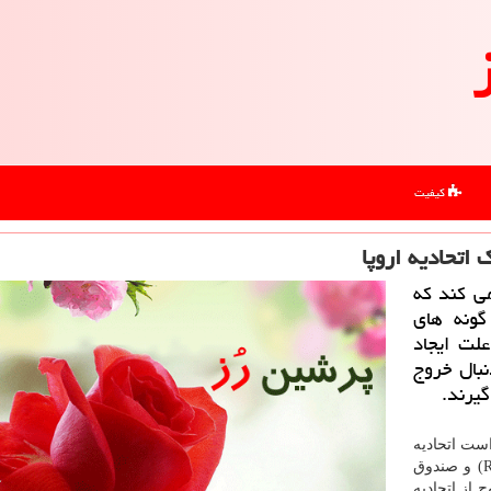
کیفیت
اتحادیه اروپا
ی كند كه
گونه های
لت ایجاد
بال خروج
گیرند.
است اتحادیه
حیات وحش، انجمن سلطنتی محافظت از پرندگان (RSPB) و صندوق
 خروج از اتحادیه