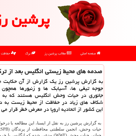
پرشین رز
صفحه اصلی
مطالب پرشین رز
برگ
حفاظت
صدمه های محیط زیستی انگلیس بعد از ترك 
به گزارش پرشین رز یك گزارش از آن حكایت م
جوجه تیغی ها، آسیابك ها و زنبورها همچون 
جانوری در حیات وحش انگلیس هستند كه به ع
شكاف های زیاد در حفاظت از محیط زیست به دن
این كشور از اتحادیه اروپا در معرض خطر قرار می 
به گزارش پرشین رز به نقل از ایسنا، این مطالعه با درخو
جهانی حیات وحش (WWF) مدعی شده كه انگلیس با