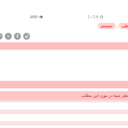
4889
5
/
5.0
طی
,
سیستم
X
ظر شما در مورد این مطلب