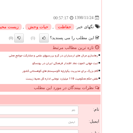
1398/11/24
00:57:17
تگهای خبر:
حفاظت
,
حیات وحش
,
زیست محی
این مطلب را می پسندید؟
(0)
(1)
تازه ترین مطالب مرتبط
رهاسازی مرال های ارسباران در گرو بررسیهای علمی و مشارکت جوامع محلی
ثبت جهانی الموت نماد اقتدار فرهنگی ایران در یونسکو
گام بزرگ برای مدیریت یکپارچه اکوسیستم های کوهستانی کشور
نقض حکم محکومیت 119 میلیارد تومانی اداره کل محیط زیست
نظرات بینندگان در مورد این مطلب
ن
نام:
ایمیل: