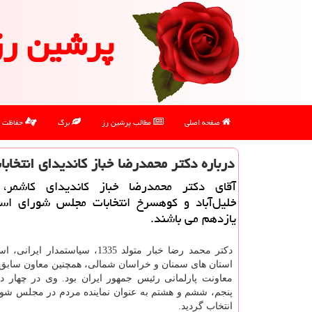
پرشین رز
صفحه اصلی
مطالب پرشین رز
برگ
حفاظت
درباره دكتر محمدرضا خباز كاندیدای انتخا
آقای دكتر محمدرضا خباز كاندیدای كاشمر،
خلیل‌آباد و كوهسرخ انتخابات مجلس شورای اسل
یازدهم می باشند.
دکتر محمد رضا خبار متولد 1335، سیاستمدار ا
استان های سمنان و خراسان شمالی، همچنین معاون سابق ا
معاونت پارلمانی رئیس جمهور ایران بود. وی در چهار دو
پنجم، ششم و هشتم به عنوان نماینده مردم در مجلس شو
انتخاب گردید.