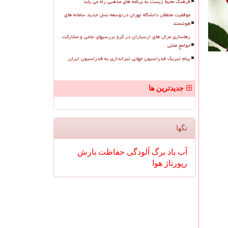
فرهنگ محیط زیست به برنامه های مذهبی راه می یابد
موفقیت محققان دانشگاه تهران درتوسعه نسل جدید سامانه های
هوشمند
رهاسازی مرال های ارسباران در گرو بررسیهای علمی و مشارکت
جوامع محلی
پیام تبریک فدراسیون جهانی تیراندازی به فدراسیون ایران
جدیدترین ها
تگها
آب
باد
برگ
آلودگی
حفاظت
بارش
رپورتاژ
هوا