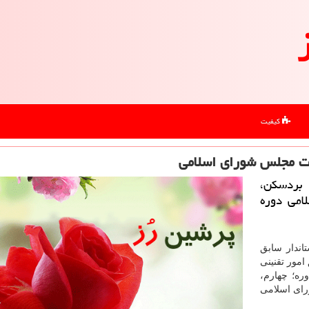
کیفیت
بات مجلس شورای اسلامی
 بردسكن،
امی دوره
یرانی، استاندار سابق
مور تقنینی
ره؛ چهارم،
رای اسلامی