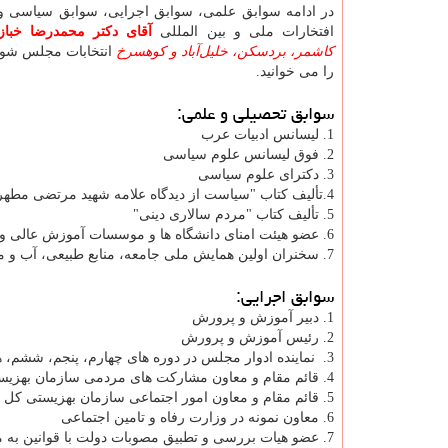
در ادامه سوابق علمی، سوابق اجرایی، سوابق سیاسی و
افتخارات ملی و بین المللی
آقای دکتر محمدرضا خباز
کاشمر، بردسکن، خلیل‌آباد و کوهسرخ
انتخابات مجلس شور
را می خوانید.
سوابق تحصیلی و علمی:
1. لیسانس ادبیات عرب
2. فوق لیسانس علوم سیاسی
3. دکترای علوم سیاسی
4.تألیف کتاب "سیاست از دیدگاه علامه شهید مرتضی مطهری"
5. تألیف کتاب "مردم سالاری دینی"
6. عضو هیئت امنای دانشگاه ها و موسسات آموزش عالی و پژوهش منطقه البرز جنوبی
7. سخنران اولین همایش ملی جامعه، منابع طبیعی، آب و محیط زیست؛ چالش ها و راهکارها
سوابق اجرایی:
1. دبیر آموزش و پرورش
2. رئیس آموزش و پرورش
3. نماینده ادوار مجلس در دوره های چهارم، پنجم، ششم، هشتم
4. قائم مقام و معاون مشاركت های مردمی سازمان بهزیستی كل كشور
5. قائم مقام و معاون امور اجتماعی سازمان بهزیستی کل کشور
6. معاون نمونه در وزارت رفاه و تامین اجتماعی
7. عضو هیات بررسی و تطبیق مصوبات دولت با قوانین به مدت 8 سال