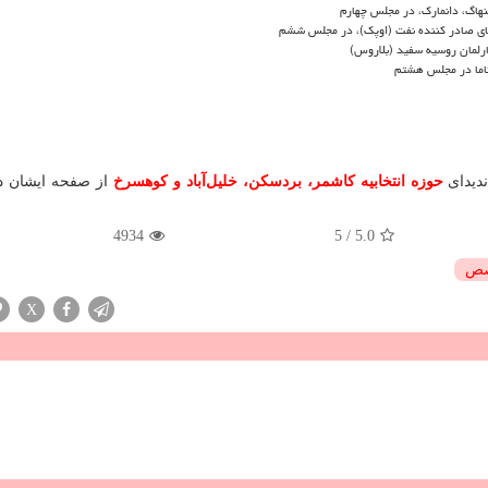
نهاگ، دانمارك، در مجلس چهارم
ای صادر كننده نفت (اوپك)، در مجلس ششم
پارلمان روسیه سفید (بلاروس)
ناما در مجلس هشتم
دیدای
حوزه انتخابیه کاشمر، بردسکن، خلیل‌آباد و کوهسرخ
از صفحه ایشان د
4934
5
/
5.0
صص
X