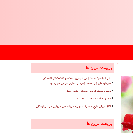
پربیننده ترین ها
علی (ع) خود محمد (ص) دیگری است، و شگفت تر آنکه در
سیمای علی (ع)، محمد (ص) را نمایان تر می توان دید
محیط زیست قربانی خاموش جنگ است
دو توله گمشده هلیا پیدا شدند
آغاز اجرای طرح مشترک مدیریت زباله های دریایی در دریای خزر
پربحث ترین ها