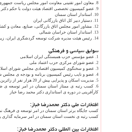
8. معاون امور تقنینی معاونت امور مجلس ریاست جمهوری
9. عضو کمیسیون تخصصی اقتصاد هیئت دولت با حکم دکتر علی طیب نیا، وزیر امور اقتصادی و دارایی وقت
10. استاندار استان سمنان
11. دستیار دبیر کل اتاق بازرگانی ایران
12. مشاور امور مجلس اتاق بازرگانی، صنایع، معادن و کشاورزی ایران
13. استاندار استان خراسان شمالی
14. رئیس هیئت مدیره شرکت توسعه گردشگری ایران، زیر مجموعه سازمان میراث فرهنگی و گردشگری كشور
سوابق سیاسی و فرهنگی
1. عضو مؤسس حزب همبستگی ایران اسلامی
2. عضو شورای مرکزی حزب اعتماد ملی
3. عضو و سخنگوی کمیسیون اقتصادی مجلس شورای اسلامی به مدت 12 سال
4. عضو و نایب رئیس کمیسیون برنامه و بودجه ی مجلس شورای اسلامی به مدت 4 سال
5. مدیریت اسکان و پذیرایی بیش از 20 هزار نفر از زائرین اربعین حسینی در نجف اشرف و کربلای معلی در کسوت استاندار سمنان در سال 1395
6. کسب رتبه ی ممتاز استان سمنان در امر توسعه ی ظر
کارآفرینی در دوره ی استانداری دکتر محمد رضا خباز
افتخارات ملی دکتر محمدرضا خباز:
كسب جایگاه برتر استان سمنان در امر توسعه ی فرهنگ نما
كسب رتبه ی نخست استان سمنان در امر سرمایه گذاری و 
افتخارات بین المللی دکتر محمدرضا خباز: