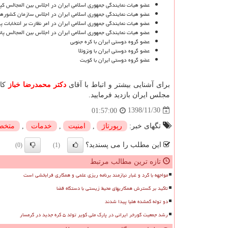
عضو هیات نمایندگی جمهوری اسلامی ایران در اجلاس بین المجالس كپ
عضو هیات نمایندگی جمهوری اسلامی ایران در اجلاس سازمان كشوره
عضو هیات نمایندگی جمهوری اسلامی ایران در امر نظارت بر انتخابات 
عضو هیات نمایندگی جمهوری اسلامی ایران در اجلاس بین المجالس پا
عضو گروه دوستی ایران با كره جنوبی
عضو گروه دوستی ایران با ونزوئلا
عضو گروه دوستی ایران با كویت
برای آشنایی بیشتر و اتباط با آقای
دکتر محمدرضا خباز
کان
مجلس ایران بازدید فرمایید.
1398/11/30
01:57:00
تگهای خبر:
رپورتاژ
,
امنیت
,
خدمات
,
متخ
این مطلب را می پسندید؟
(0)
(1)
تازه ترین مطالب مرتبط
مواجهه با گرد و غبار نیازمند برنامه ریزی علمی و همکاری فرابخشی است
تاکید بر گسترش همکاریهای محیط زیستی با دستگاه قضا
دو توله گمشده هلیا پیدا شدند
رشد جمعیت گورخر ایرانی در پارک ملی کویر تولد ۵ کره جدید در گرمسار