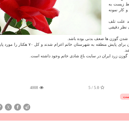
یط زیست به
 كار نمونه
د علت تلف
 نظر دقیقی
 شدن گوزن ها ضعف بدنی بوده باشد.
پورملایی افزود: امروز باردیگر تیمی از محیط زیست استان برای پایش منطقه به شهرستان خاتم 
د.
4008
5
/
5.0
ست
X