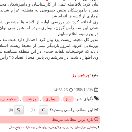
بیان كرد: بلافاصله تیمی از كارشناسان و دامپزشكان مح
همراه دامپزشكان بخش خصوصی به منطقه اعزام شدند و
برداری از لاشه ها انجام شد.
وی اضافه كرد: در بررسی اولیه از لاشه ها مشخص ش
شدن این سه رأس گوزن، بیماری نبوده اما هنوز نمی توان
دراین زمینه اعلام نماییم.
مدیر كل محیط زیست یزد بیان كرد: احتمال دارد علت تلف
دادند كه خوشبختانه تلفات جدیدی در این منطقه مشاهده نش
وی اظهار داشت: در سرشماری پاییز امسال تعداد ۲۵ رأس گوزن زرد ایران در سایت باغ شادی خاتم وجود داشته است.
منبع:
پرشین رز
1398/12/05
14:38:26
تگهای خبر:
باغ
,
بیماری
,
پزشك
,
محیط زی
این مطلب را می پسندید؟
(0)
(1)
تازه ترین مطالب مرتبط
رهاسازی مرال های ارسباران در گرو بررسیهای علمی و مشارکت جوامع محلی