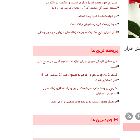
علی (ع) خود محمد (ص) دیگری است، و شگفت تر آنکه در
سیمای علی (ع)، محمد (ص) را نمایان تر می توان دید
دو توله گمشده هلیا پیدا شدند
محیط زیست قربانی خاموش جنگ است
آغاز اجرای طرح مشترک مدیریت زباله های دریایی در دریای خزر
اعزام شدند و كل ۷۰ هكتار را مورد پایش قرار
پربحث ترین ها
حل معضل آلودگی هوای تهران نیازمند تصمیم گیری در سطح ملی
است
کشف 2 تن چوب تاغ در کوهپایه اصفهان طی 24 ساعت اخیر 8
نفر دستگیر شدند
شروع پروسه جذب سرمایه گذار برای راه اندازی زباله سوز
۳۰۰ تنی اصفهان
فرهنگ محیط زیست به برنامه های مذهبی راه می یابد
جدیدترین ها