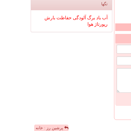
تگها
آب
باد
برگ
آلودگی
حفاظت
بارش
رپورتاژ
هوا
پرشین رز : خانه