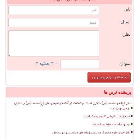
نام:
ایمیل:
نظر:
سوال:
= ۳ بعلاوه ۳
پربیننده ترین ها
علی (ع) خود محمد (ص) دیگری است، و شگفت تر آنکه در سیمای علی (ع)، محمد (ص) را نمایان
تر می توان دید
محیط زیست قربانی خاموش جنگ است
دو توله گمشده هلیا پیدا شدند
آغاز اجرای طرح مشترک مدیریت زباله های دریایی در دریای خزر