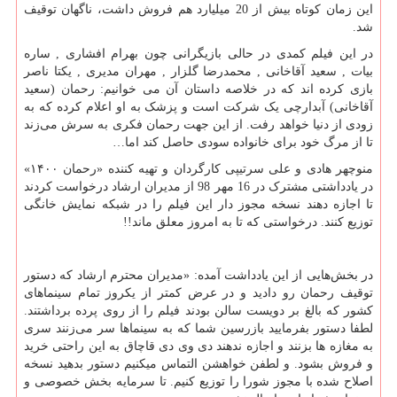
این زمان کوتاه بیش از 20 میلیارد هم فروش داشت، ناگهان توقیف
شد.
در این فیلم کمدی در حالی بازیگرانی چون بهرام افشاری , ساره
بیات , سعید آقاخانی , محمدرضا گلزار , مهران مدیری , یکتا ناصر
بازی کرده اند که در خلاصه داستان آن می خوانیم: رحمان (سعید
آقاخانی) آبدارچی یک شرکت است و پزشک به او اعلام کرده که به
زودی از دنیا خواهد رفت. از این جهت رحمان فکری به سرش می‌زند
تا از مرگ خود برای خانواده سودی حاصل کند اما…
منوچهر هادی و علی سرتیپی کارگردان و تهیه کننده «رحمان ۱۴۰۰»
در یادداشتی مشترک در 16 مهر 98 از مدیران ارشاد درخواست کردند
تا اجازه دهند نسخه مجوز دار این فیلم را در شبکه نمایش خانگی
توزیع کنند. درخواستی که تا به امروز معلق ماند!!
در بخش‌هایی از این یادداشت آمده: «مدیران محترم ارشاد که دستور
توقیف رحمان رو دادید و در عرض کمتر از یکروز تمام سینماهای
کشور که بالغ بر دویست سالن بودند فیلم را از روی پرده برداشتند.
لطفا دستور بفرمایید بازرسین شما که به سینماها سر می‌زنند سری
به مغازه ها بزنند و اجازه ندهند دی وی دی قاچاق به این راحتی خرید
و فروش بشود. و لطفن خواهشن التماس میکنیم دستور بدهید نسخه
اصلاح شده با مجوز شورا را توزیع کنیم. تا سرمایه بخش خصوصی و