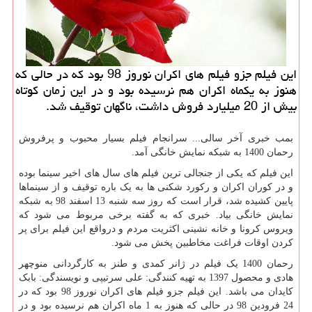
این فیلم جزو فیلم های اكران نوروز 98 بود كه در حالی كه
هنوز به یكماه اكران هم نرسیده بود و در این زمان كوتاه
بیش از 20 میلیارد فروش داشت، ناگهان توقیف شد.
بمب خبری آخر سالی... سرانجام فیلم بسیار محبوب و پرفروش
رحمان 1400 به شبکه نمایش خانگی آمد.
این فیلم که یکی از جنجالی ترین فیلم های سال های اخیر سینما بوده
و در کوران اکران و رکورد شکنی ها به یک باره توقیف و از سینماها
پایین کشیده شد، قرار است که روز سه شنبه 13 اسفند 98 به شبکه
نمایش خانگی بیاد. خبری که به گفته برخی مربوط می شود که
ویروس کرونا و خانه نشینی اکثریت مردم و درواقع این فیلم برای پر
کردن اوقات فراغت مخاطبین پخش می شود.
رحمان 1400 یک فیلم در ژانر کمدی و طنز به کارگردانی منوچهر
هادی و محصول 1397 به تهیه کنندگی: علی سرتیپی و نویسندگی: بابک
کایدان می باشد. این فیلم جزو فیلم های اکران نوروز 98 بود که در
24 فرودین 98 در حالی که هنوز به 1 ماه اکران هم نرسیده بود و در