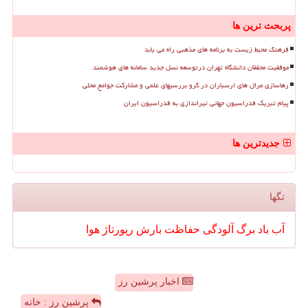
پربحث ترین ها
فرهنگ محیط زیست به برنامه های مذهبی راه می یابد
موفقیت محققان دانشگاه تهران درتوسعه نسل جدید سامانه های هوشمند
رهاسازی مرال های ارسباران در گرو بررسیهای علمی و مشارکت جوامع محلی
پیام تبریک فدراسیون جهانی تیراندازی به فدراسیون ایران
جدیدترین ها
تگها
آب
باد
برگ
آلودگی
حفاظت
بارش
رپورتاژ
هوا
اخبار پرشین رز
پرشین رز : خانه