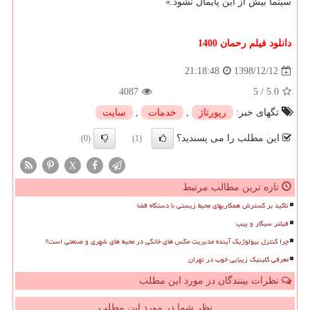
سینما بیش از این پایمال نشود.»
دانلود فیلم رحمان 1400
1398/12/12
21:18:48
4087
5
/
5.0
تگهای خبر:
رپورتاژ
,
خدمات
,
سایت
این مطلب را می پسندید؟
(0)
(1)
X
تازه ترین مطالب مرتبط
تاکید بر گسترش همکاریهای محیط زیستی با دستگاه قضا
فیلتر سیگار و پیپ
چرا کنترل بیولوژیک آینده مدیریت مگس های خانگی در محیط های شهری و صنعتی است؟
معرفی کلینیک زیبایی خوب در تهران
نظرات بینندگان در مورد این مطلب
نظر شما در مورد این مطلب