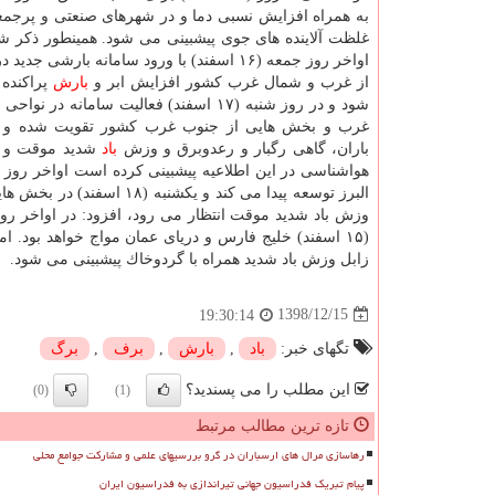
به همراه افزایش نسبی دما و در شهرهای صنعتی و پرجم
غلظت آلاینده های جوی پیشبینی می شود. همینطور ذكر 
اواخر روز جمعه (۱۶ اسفند) با ورود سامانه بارشی ج
از غرب و شمال غرب كشور افزایش ابر و
بارش
پراكنده 
شود و در روز شنبه (۱۷ اسفند) فعالیت سامانه در
غرب و بخش هایی از جنوب غرب كشور تقویت شده و 
باران، گاهی رگبار و رعدوبرق و وزش
باد
شدید موقت و د
البرز توسعه پیدا می كند 
زابل وزش باد شدید همراه با گردوخاك پیشبینی می شود.
1398/12/15
19:30:14
تگهای خبر:
باد
,
بارش
,
برف
,
برگ
این مطلب را می پسندید؟
(0)
(1)
تازه ترین مطالب مرتبط
رهاسازی مرال های ارسباران در گرو بررسیهای علمی و مشارکت جوامع محلی
پیام تبریک فدراسیون جهانی تیراندازی به فدراسیون ایران