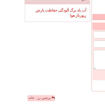
آب
باد
برگ
آلودگی
حفاظت
بارش
رپورتاژ
هوا
پرشین رز : خانه