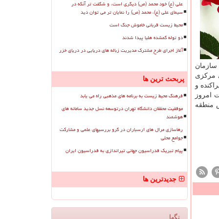
علی (ع) خود محمد (ص) دیگری است، و شگفت تر آنکه در
سیمای علی (ع)، محمد (ص) را نمایان تر می توان دید
محیط زیست قربانی خاموش جنگ است
دو توله گمشده هلیا پیدا شدند
آغاز اجرای طرح مشترک مدیریت زباله های دریایی در دریای خزر
 سازمان
منه های مركزی
پربحث ترین ها
 پراكنده و
فرهنگ محیط زیست به برنامه های مذهبی راه می یابد
وایل وقت امروز
شور بخصوص منطقه
موفقیت محققان دانشگاه تهران درتوسعه نسل جدید سامانه های
هوشمند
رهاسازی مرال های ارسباران در گرو بررسیهای علمی و مشارکت
جوامع محلی
پیام تبریک فدراسیون جهانی تیراندازی به فدراسیون ایران
جدیدترین ها
تگها