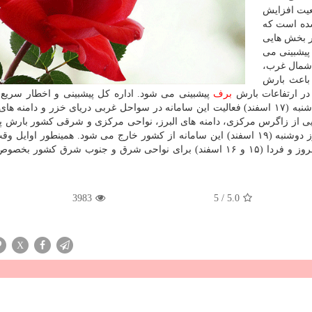
عیت افزایش
شده است كه
دید در بخش هایی
پیشبینی می
 نواحی شمال غرب،
باعث بارش
ر ارتفاعات بارش
برف
پیشبینی می شود. اداره كل پیشبینی و اخطار سریع
هواشناسی در این اطلاعیه پیشبینی كرده است اواخر روز شنبه (۱۷ اسفند) فعالیت این سامانه در سواحل غربی دریای خزر و دا
و یكشنبه (۱۸ اسفند) در بخش هایی از زاگرس مركزی، دامنه های البرز، نواحی مركزی و شرقی كشور بارش
وزش باد شدید موقت انتظار می رود، افزود: در اواخر روز دوشنبه (۱۹ اسفند) این سامانه از كشور خارج می شود. همینطور ا
(۱۵ اسفند) خلیج فارس و دریای عمان مواج خواهد بود. امروز و فردا (۱۵ و ۱۶ اسفند) برای نواحی شرق و جنوب شرق ك
3983
5
/
5.0
X