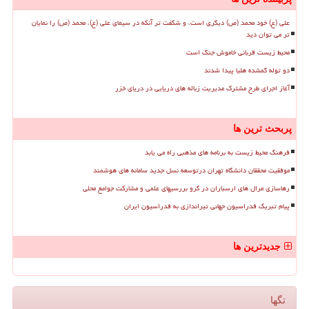
علی (ع) خود محمد (ص) دیگری است، و شگفت تر آنکه در سیمای علی (ع)، محمد (ص) را نمایان
تر می توان دید
محیط زیست قربانی خاموش جنگ است
دو توله گمشده هلیا پیدا شدند
آغاز اجرای طرح مشترک مدیریت زباله های دریایی در دریای خزر
پربحث ترین ها
فرهنگ محیط زیست به برنامه های مذهبی راه می یابد
موفقیت محققان دانشگاه تهران درتوسعه نسل جدید سامانه های هوشمند
رهاسازی مرال های ارسباران در گرو بررسیهای علمی و مشارکت جوامع محلی
پیام تبریک فدراسیون جهانی تیراندازی به فدراسیون ایران
جدیدترین ها
تگها