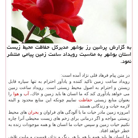
به گزارش پرشین رز بوشهر مدیركل حفاظت محیط زیست
استان بوشهر به مناسبت رویداد ساعت زمین پیامی منتشر
نمود.
در متن پیام فرهاد قلی نژاد آمده است:
رویداد ساعت زمین تاكید كننده و یادآور احترام به تنها سیاره قابل
زیستن و احترام به اصول محیط زیستی است. رویداد ساعت زمین
می خواهد یادآوری كند كه ما انسان ها باید زمین و خاك،
آب
و
هوا
را
بعنوان منابع زیستی
حفاظت
نماییم چونكه این منابع محدود و البته
لازمه حیات و زندگانی هستند.
امروزه زمین مادر حیات ما با آلودگی های فراوان و
بحران
های محیط
زیستی مواجه و اگر درمانی برای زخم های زیست محیطی آنرا چاره
نكنیم حیات زمین و سپس حیات ما انسان ها و همه موجودات زنده به
خطر خواهد افتاد.
ما انسان ها باید همه با هم با هر رنگ و نژاد، قومیت و ملیت تلاش