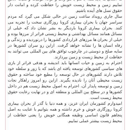
نماییم زمین و محیط زیست خویش را حفاظت كرده و امانت دار
حقوق نسل های آینده باشیم.
سال جاری رویداد ساعت زمین در حالی شكل می گیرد كه مردم
سراسر جهان با بحران بیماری كرونا روزگاری سخت را تجربه می
كنند. بحران بیماری كرونا باردیگر به بشر نشان داد كه خیلی از
مسائل همانند مسائل بهداشتی و محیط زیستی فراتر از مرزها بوده و
خیلی از بحران ها مرزهای قراردادی كشورها را درنوردیده و زندگی و
رفاه انسان ها را نشانه خواهد گرفت. ازاین رو سران كشورها در
سایه صلح و دوستی در چارچوب توافق های بین المللی می توانند به
حفاظت از محیط زیست و زمین بپردازند.
احترام به زمین و حیات انسانها باید اندیشه و هدفی فراتر از بازی
های سیاسی كشورهای توسعه یافته ای باشد كه با زور و سلطه خود
تلاش دارند كشورهای در حال توسعه را مطیع خود ساخته و حقوق
زیست محیطی آنان را نادیده بگیرند. ازاین رو امروز راهكار نجات
زمین و توسعه پایدار آن، احترام به اصول محیط زیست هم در داخل
كشورها و در سطح بین المللی و منطقه ای و در نهایت رعایت حقوق
محیط زیست است.
امیدوارم كشورمان ایران عزیز، و همه دنیا با گذر از بحران بیماری
كرونا روزگاری خوش و خرم داشته و همه بتوانیم با عنایت به اصل
پنجاهم قانون اساسی وظیفه همگانی خویش را یعنی حفاظت از
محیط زیست بیشتر عملی نماییم.