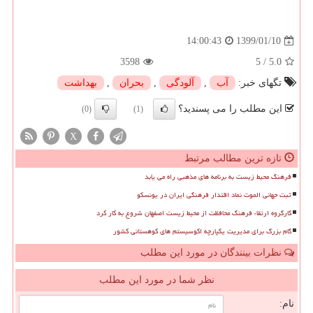
1399/01/10
14:00:43
3598
5
/
5.0
تگهای خبر:
آب
,
آلودگی
,
بحران
,
بهداشت
این مطلب را می پسندید؟
(0)
(1)
X
تازه ترین مطالب مرتبط
فرهنگ محیط زیست به برنامه های مذهبی راه می یابد
ثبت جهانی الموت نماد اقتدار فرهنگی ایران در یونسکو
کارگروه ارتقاء فرهنگ محافظت از محیط زیست اصفهان شروع به کار کرد
گام بزرگ برای مدیریت یکپارچه اکوسیستم های کوهستانی کشور
نظرات بینندگان در مورد این مطلب
نظر شما در مورد این مطلب
نام: