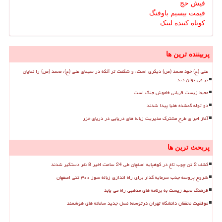
فیش حج
قیمت بیسیم باوفنگ
کوتاه کننده لینک
پربیننده ترین ها
علی (ع) خود محمد (ص) دیگری است، و شگفت تر آنکه در سیمای علی (ع)، محمد (ص) را نمایان
تر می توان دید
محیط زیست قربانی خاموش جنگ است
دو توله گمشده هلیا پیدا شدند
آغاز اجرای طرح مشترک مدیریت زباله های دریایی در دریای خزر
پربحث ترین ها
کشف 2 تن چوب تاغ در کوهپایه اصفهان طی 24 ساعت اخیر 8 نفر دستگیر شدند
شروع پروسه جذب سرمایه گذار برای راه اندازی زباله سوز ۳۰۰ تنی اصفهان
فرهنگ محیط زیست به برنامه های مذهبی راه می یابد
موفقیت محققان دانشگاه تهران درتوسعه نسل جدید سامانه های هوشمند