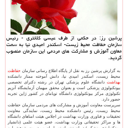
پرشین رز: در حكمی از طرف عیسی كلانتری - رئیس
سازمان حفاظت محیط زیست- اسكندر امیدی نیا به سمت
معاون آموزش و مشاركت های مردمی این سازمان منصوب
گردید.
به گزارش پرشین رز به نقل از پایگاه اطلاع رسانی سازمان
حفاظت
محیط زیست، اسكندر امیدی نیا، دانش آموخته ممتاز دانشكده
بهداشت
دانشگاه علوم پزشكی تهران در رشته دكترای تخصصی
بیوتكنولوژی پزشكی است و بعنوان محقق میهمان آزمایشگاه آنزیم
تكنولوژی مركز بیوتكنولوژی دانشگاه تویامای در كشور ژاپن تجربه
حضور دارد.
سرپرست معاونت آموزش و مشاركت های مردمی سازمان حفاظت
محیط زیست، رئیس دانشكده محیط زیست، نمایندگی معاونت
تحقیقات و فناوری وزارت بهداشت در اجلاس هیئت امناهای دانشگاه
ها و مراكز تحقیقاتی وزارت بهداشت، عضو هیئت علمی (دانشیار
بیوتكنولوژی پزشكی) در انستیتو پاستور ایران و مدیریت پژوهش این