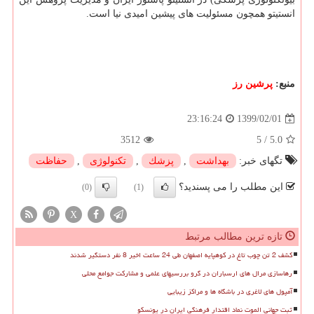
انستیتو همچون مسئولیت های پیشین امیدی نیا است.
منبع:
پرشین رز
1399/02/01
23:16:24
3512
5
/
5.0
تگهای خبر:
بهداشت
,
پزشك
,
تكنولوژی
,
حفاظت
این مطلب را می پسندید؟
(0)
(1)
X
تازه ترین مطالب مرتبط
کشف 2 تن چوب تاغ در کوهپایه اصفهان طی 24 ساعت اخیر 8 نفر دستگیر شدند
رهاسازی مرال های ارسباران در گرو بررسیهای علمی و مشارکت جوامع محلی
آمپول های لاغری در باشگاه ها و مراکز زیبایی
ثبت جهانی الموت نماد اقتدار فرهنگی ایران در یونسکو