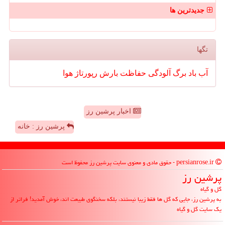
جدیدترین ها
تگها
آب
باد
برگ
آلودگی
حفاظت
بارش
رپورتاژ
هوا
اخبار پرشین رز
پرشین رز : خانه
persianrose.ir - حقوق مادی و معنوی سایت پرشین رز محفوظ است
پرشین رز
گل و گیاه
به پرشین رز، جایی که گل ها فقط زیبا نیستند، بلکه سخنگوی طبیعت اند، خوش آمدید! فراتر از
یک سایت گل و گیاه