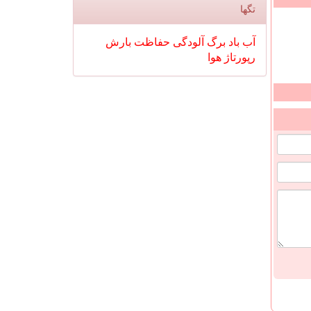
تگها
آب
باد
برگ
آلودگی
حفاظت
بارش
رپورتاژ
هوا