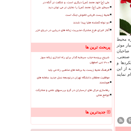
علی (ع) خود محمد (ص) دیگری است، و شگفت تر آنکه در
سیمای علی (ع)، محمد (ص) را نمایان تر می توان دید
محیط زیست قربانی خاموش جنگ است
دو توله گمشده هلیا پیدا شدند
آغاز اجرای طرح مشترک مدیریت زباله های دریایی در دریای خزر
ره محیط
ار موثر
پربحث ترین ها
 صاحبان
شروع پروسه جذب سرمایه گذار برای راه اندازی زباله سوز
 صنعتی،
۳۰۰ تنی اصفهان
ردها و
 از این
فرهنگ محیط زیست به برنامه های مذهبی راه می یابد
 نمایند
موفقیت محققان دانشگاه تهران درتوسعه نسل جدید سامانه های
هوشمند
رهاسازی مرال های ارسباران در گرو بررسیهای علمی و مشارکت
جوامع محلی
جدیدترین ها