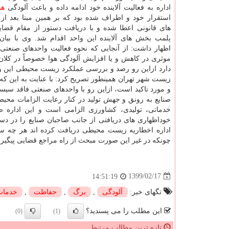
اداره به فعالیت آلاینده خود ادامه داده و باعث آلودگی
هو
استقرار خود و اطراف شده بود که بر همین مبنا بعد از 
های قانونی اعطا شده و با دریافت دستور از مقام قضا
پلمب بخش های آلاینده این واحد اقدام شد. وی با بیا
اظهار داشت: از آنجایی که نحوه فعالیت واحدهای صنعتی
موثری در کاهش و یا افزایش آلودگی هوا خصوصاً در کلان
دارد ازاین رو رصد و بررسی عملکرد زیست محیطی این واحد
زیست شهر تهران همینطور تصریح کرد: با عنایت به این که ب
و مورد تاکید است، ازاین رو با واحدهای صنعتی فاقد سیست
صنایع به رونق و جهش تولید در کنار رعایت الزامات مح
خدماتی، تولیدی، کشاورزی الزامی است و این اداره
خوداظهاری های دریافتی از جانب صاحبان صنایع را در دست
اداره اخطاریه زیست محیطی دریافت کرده اند هر چه سری
چونکه در غیر این صورت مبحث از راه مراجع قضایی پیگیری
1399/02/17
14:51:19
تگهای خبر:
آلودگی
,
برگ
,
حفاظت
,
خدمات
این مطلب را می پسندید؟
(0)
(1)
تازه ترین مطالب مرتبط