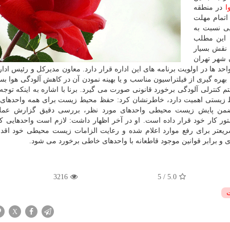
ا
در منطقه
اتمام مهلت
یی نسبت به
ن این مطلب
 نقش بسیار
 شهر تهران
 ها در اولویت برنامه های این اداره قرار دارد. معاون مدیرکل و رئیس ادا
هره گیری از فیلتراسیون مناسب و یا بهینه نمودن آن در کاهش آلودگی هوا بسی
م کنترلی آلودگی برخورد قانونی صورت می گیرد. برنا با اشاره به اینکه توجه
یط زیستی اهمیت دارد، خاطرنشان کرد: حفظ محیط زیست برای همه واحدهای
 ضمن پایش زیست محیطی واحدهای مورد نظر، بررسی دقیق گزارش عملک
ور کار خود قرار داده است. او در آخر اظهار داشت: لازم است واحدهایی که
عتر برای رفع موارد اعلام شده و رعایت الزامات زیست محیطی خود اقدام
 و برابر قوانین موجود قاطعانه با واحدهای خاطی برخورد می شود.
3216
5
/
5.0
X