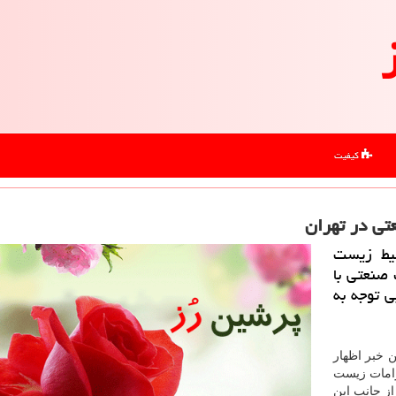
کیفیت
تی در تهران
یط زیست
 صنعتی با
ی توجه به
ن خبر اظهار
زامات زیست
از جانب این