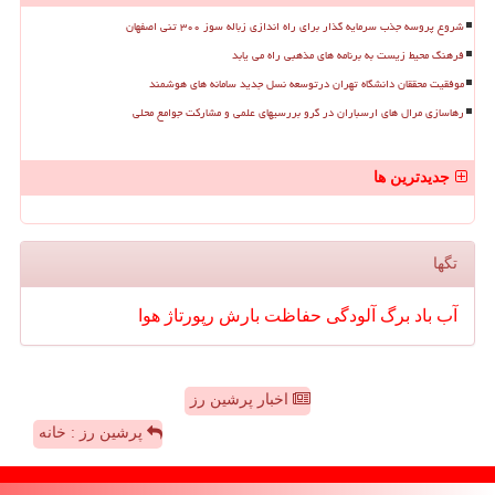
شروع پروسه جذب سرمایه گذار برای راه اندازی زباله سوز ۳۰۰ تنی اصفهان
فرهنگ محیط زیست به برنامه های مذهبی راه می یابد
موفقیت محققان دانشگاه تهران درتوسعه نسل جدید سامانه های هوشمند
رهاسازی مرال های ارسباران در گرو بررسیهای علمی و مشارکت جوامع محلی
جدیدترین ها
تگها
آب
باد
برگ
آلودگی
حفاظت
بارش
رپورتاژ
هوا
اخبار پرشین رز
پرشین رز : خانه