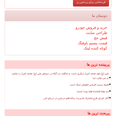
دوستان ما
خرید و فروش خودرو
طراحی سایت
فیش حج
قیمت بیسیم باوفنگ
کوتاه کننده لینک
پربیننده ترین ها
علی (ع) خود محمد (ص) دیگری است، و شگفت تر آنکه در سیمای علی (ع)، محمد (ص) را نمایان
تر می توان دید
محیط زیست قربانی خاموش جنگ است
دو توله گمشده هلیا پیدا شدند
آغاز اجرای طرح مشترک مدیریت زباله های دریایی در دریای خزر
پربحث ترین ها