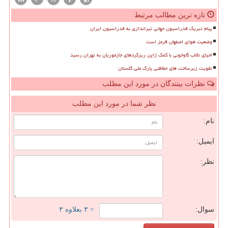
تازه ترین مطالب مرتبط
پیام تبریک فدراسیون جهانی تیراندازی به فدراسیون ایران
وضعیت هوای اصفهان قرمز است
احیای تالاب گاوخونی با کمک ژاپن ریزگردهای جازموریان به تهران رسید
تقویت زیرساخت های حفاظتی پارک ملی گلستان
نظرات بینندگان در مورد این مطلب
نظر شما در مورد این مطلب
نام:
ایمیل:
نظر:
سوال:
= ۳ بعلاوه ۳