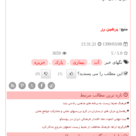
منبع:
پرشین رز
1399/03/08
13:31:21
3659
5
/
5.0
تگهای خبر:
آب
,
بیماری
,
پارك
,
جزیره
این مطلب را می پسندید؟
(0)
(1)
X
تازه ترین مطالب مرتبط
فرهنگ محیط زیست به برنامه های مذهبی راه می یابد
رهاسازی مرال های ارسباران در گرو بررسیهای علمی و مشارکت جوامع محلی
ثبت جهانی الموت نماد اقتدار فرهنگی ایران در یونسکو
کارگروه ارتقاء فرهنگ محافظت از محیط زیست اصفهان شروع به کار کرد