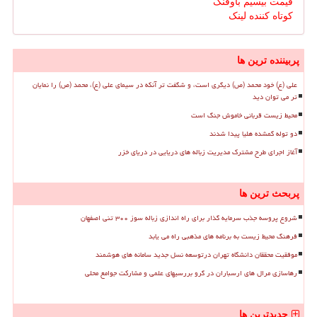
قیمت بیسیم باوفنگ
کوتاه کننده لینک
پربیننده ترین ها
علی (ع) خود محمد (ص) دیگری است، و شگفت تر آنکه در سیمای علی (ع)، محمد (ص) را نمایان
تر می توان دید
محیط زیست قربانی خاموش جنگ است
دو توله گمشده هلیا پیدا شدند
آغاز اجرای طرح مشترک مدیریت زباله های دریایی در دریای خزر
پربحث ترین ها
شروع پروسه جذب سرمایه گذار برای راه اندازی زباله سوز ۳۰۰ تنی اصفهان
فرهنگ محیط زیست به برنامه های مذهبی راه می یابد
موفقیت محققان دانشگاه تهران درتوسعه نسل جدید سامانه های هوشمند
رهاسازی مرال های ارسباران در گرو بررسیهای علمی و مشارکت جوامع محلی
جدیدترین ها