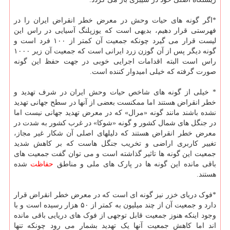
*اگر گونه های حیات وحش در معرض خطر انقراض ایران را در
فهرستی قرار دهیم، بدیهی است که یوزپلنگ آسیایی در راس این
لیست قرار می گیرد چونکه جمعیت آن کمتر از ۱۰۰ فرد است و
گونه دیگر پس از آن گوزن زرد ایرانی است که جمعیت آن زیر ۱۰۰۰
راس است البته اقدامات اجرایی خوبی در جهت حفظ این گونه
صورت گرفته که خیلی امیدوار کننده است.
* خیلی از گونه های شاخص حیات وحش ایران در شرف تهدید و
خطر انقراض هستند اما ممکنست بعضی از آنها در سطح جهانی تهدید
نشده باشند مانند گونه «مرال» که در معرض تهدید جهانی نیست اما
در جنگل های شمال کشور و گونه «شوکا» در غرب کشور به شدت در
معرض خطر انقراض هستند که دلیلهای اصلی آن شکار غیر مجاز،
تغییر کاربری اراضی و تخریب جنگل هاست که بر کاهش شدید
جمعیت این گونه ها تاثیر گذاشته است و می توان گفت جمعیت های
باقی مانده این گونه ها در پارک های ملی و مناطق
حفاظت
شده
هستند.
*فوک دریای خزر نیز گونه ای است که در معرض خطر انقراض قرار
دارد و جمعیت آن از چند میلیون به کمتر از ۵۰ هزار رسیده است و با
وجود اینکه هنوز جمعیت قابل توجهی از فوک های دریایی باقی مانده
اند اما کاهش جمعیت آنها یک تهدید بشمار می رود چونکه تنها