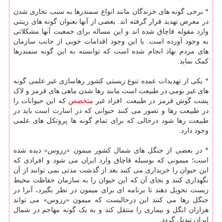
* برخی گونه های خزندگان مانند انواع سمندرها به سبب تجاری شدن
در معرض تهدید قرار گرفته اند. بعضی از آنها بعنوان گونه های زینتی
وارد مقوله قاچاق شده اند و این مساله برای جمعیت آنها مشکلاتی
به وجود آورده است. با این وجود اقدامات خوبی از جانب سازمان
های مردم نهاد انجام شده است که توانسته به این گونه سمندرها
کمک نماید.
* یکی از تهدیدات عمده تنوع زیستی کشور رهاسازی غیر علمی گونه
های غیر بومی در طبیعت است مانند رها شدن ماهی های قرمز و لاک
پشت گوش قرمز در طبیعت. افراد غیر
متخصص
که این حیوانات را
در طبیعت رها و تصور می کنند حیوانی که در اسارت است باید در
طبیعت رها شود درحالی که برای تمام گونه ها پروتکل های علمی
وجود دارد.
* در بعضی از جنگل های شمال کشور میمون «رزوس» دیده شده
است؛ میمونی که بوسیله قاچاق وارد ایران می شود و افرادی که
این حیوان را خریداری می کنند بعد از گذشت مدتی نمی توانند از آن
نگهداری کنند و بجای آن که این حیوان را به سازمان حفاظت محیط
زیست تحویل دهند تا برنامه ای برای میمون در نظر بگیرد، آنرا در
جنگل رها می کنند این درحالیست که میمون «رزوس» می تواند
هزاران انگل و بیماری را منتقل کند و به یک گونه مهاجم در شمال
ایران تبدیل گردد.