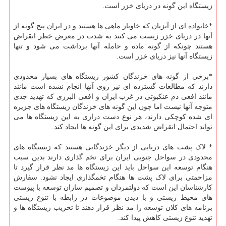
زیستگاه این گونه در دریای خزر است.
*خانواده ای از آبزیان که خاویار ماهی ها هستند و در ایران پنج گونه از
آنها در دریای خزر زیست می کنند به شدت در معرض خطر انقراض
هستند چونکه از گونه ماده و حامله آنها برداشت می شود و تنها
زیستگاه آنها نیز دریای خزر است.
*برخی از گونه های خزندگان کشور زیستگاه های بسیار محدودی
دارند که مطالعات گسترده ای نیز روی آنها انجام نشده است مانند
مانند افعی دم عنکبوتی در غرب ایران و افعی البرزی که تهدید جدی
متوجه آنها نیست اما چون این گونه های خزندگان زیستگاه های جزیره
ای شده کوچکی دارند، هر نوع دست درازی به این زیستگاه ها می
تواند احتمال انقراض شدیدی برای این گونه ها ایجاد کند.
* لاک پشت های دریایی از دیگر خزندگانی هستند که زیستگاه های
محدودی در سواحل جنوبی ایران برای تخم گذاری دارند بدین سبب
هنگام توسعه این سواحل باید این زیستگاه ها مد نظر قرار گیرد تا
مزاحمتی برای لاک پشت ها هنگام تخمگذاری ایجاد نشود. سفارش
کارشناسان این است که دولتمردان و تصمیم سازان توسعه با پیوست
های محیط زیستی و با دیدن موضوعات در رابطه با تنوع زیستی
برنامه های کلان توسعه را مد نظر قرار دهند تا تخریب زیستگاه ها و
تهدید تنوع زیستی کاهش پیدا کند.