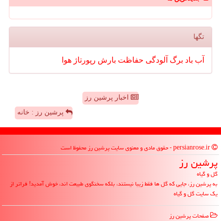
تگها
آب
باد
برگ
آلودگی
حفاظت
بارش
رپورتاژ
هوا
اخبار پرشین رز
پرشین رز : خانه
persianrose.ir - حقوق مادی و معنوی سایت پرشین رز محفوظ است
پرشین رز
گل و گیاه
به پرشین رز، جایی که گل ها فقط زیبا نیستند، بلکه سخنگوی طبیعت اند، خوش آمدید! فراتر از
یک سایت گل و گیاه
صفحات پرشین رز