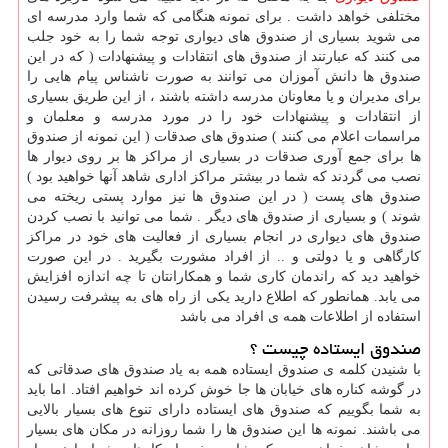
مختلفی خواهد داشت . برای نمونه هنگامی که شما وارد مدرسه ای
می شوید بسیاری از صندوق های دیواری توجه شما را به خود جلب
می کنند که عبارتند از صندوق های انتقادات و پیشنهادات ( که در این
صندوق ها دانش آموزان می توانند به صورت ناشناس پیام هایی را
برای مدیران و یا معاونان مدرسه داشته باشند ، از این طریق بسیاری
از انتقادات و پیشنهادات خود را در مورد مدرسه و معلمان و
مراسمات اعلام می کنند ) صندوق های صدقات ( این نمونه از صندوق
ها برای جمع آوری صدقات در بسیاری از مراکز ها بر روی دیوار ها
نصب می گردند که شما در بیشتر مراکز اداری شاهد آنها خواهید بود )
صندوق های پست ( در این صندوق ها نیز موارد پستی ریخته می
شوند ) و بسیاری از صندوق های دیگر . شما می توانید با نصب کردن
صندوق های دیواری در انجام بسیاری از فعالیت های خود در مراکز
کارگاهی و یا دولتی و .. از افراد مشورت بگیرید . در این صورت
خواهید دید که راندمان کاری شما و همکارانتان تا چه اندازه افزایش
می یابد. همانطور که اطلاع دارید یکی از راه های به پیشرفت رسیدن
استفاده از اطلاعات همه ی افراد می باشد
صندوق ایستاده چیست ؟
با شنیدن کلمه ی صندوق ایستاده همه به یاد صندوق های صدقاتی که
در گوشه کناره های خیابان ها جا خوش کرده اند خواهیم افتاد. اما باید
به شما بگوییم که صندوق های ایستاده دارای تنوع های بسیار بالایی
می باشند. نمونه ها این صندوق ها را شما روزانه در مکان های بسیار