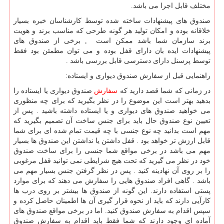
مختلف قابل اجرا می باشد.
صندوق های پیشنهادات ساخته شده توسط کارشناسان خبره بسیار
خلاقانه بوده و امکان تولید هر گونه طرحی که مناسب برند و هویت
برند سازمان شما باشد ممکن است , برخی از صندوق های
پیشنهادات ایده بان دارای قفل بوده و می توان مطمئن بود فقط
توسط پرسنل دارای دسترسی قابل بررسی باشد .
راهنمایی قبل از سفارش صندوق دیواری و ایستاده:
در زمانی که شما قصد دارید که
سفارش
صندوق دیواری یا ایستاده را
بدهید بهتر است این موضوع را در نظر بگیرید که برای چه منظوری
می خواهید صندوق های دیواری و یا ایستاده داشته باشید . پس از
تعیین نوع صندوق حال باید برای جنس ساخت آن تصمیم بگیرید که
مهم است بدانید چه نوع جنسی با چه قیمت تمام شده ای برای شما
قابل ارزش تر خواهد بود . قفل داشتن یا نداشتن این صندوق ها بسیار
مهم می باشد در برخی مواقع شما جنسی را برای ساخت صندوق
خود در نظر می گیرید که تحت هیچ شرایطی نمی توانید قفل مرغوبی
را بر روی آن نهادینه کنید . پس در نظر گرفتن جنس بسیار مهم می
باشد . گاهی افراد صندوق هایی را سفارش می دهند که برای موارد
پستی استفاده دارند. این گونه از صندوق ها بیشتر بر روی درب ها
کارآیی دارند که باید از نحوه قرار گیری آن ها اطمینان حاصل کرده و
سپس اقدام به سفارش صندوق کنید. اما در برخی مواقع صندوق های
آماده ای وجود دارند که شما فقط باید اقدام به سفارش صندوق