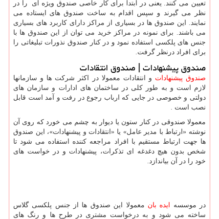
تعیین می کنند. یعنی در ابتدا برای کار خاصی صندوق ویژه ای را در
نظر می گیرند و سپس اقدام به ساخت صندوق های ایستاده می
نمایند. این صندوق ها در بسیاری از مراکز دارای کاربرد های بسیاری
می باشند. برای نمونه در مراکز خرید می توان از این صندوق ها با
جنس های پلکسی استفاده نمود و در کنار صندوق نذورات تبلیغاتی را
برای افراد درنظر گرفت.
صندوق پیشنهادات | صندوق انتقادات
صندوق پیشنهادات
و انتقادات معمولا در اکثر شرکت ها و سازمانها
لازم است و به طور کلی در ساختمان های ادارات و سازمان های
دولتی و خصوصی در جایی که ارباب رجوع در رفت و آمد است قابل
نصب است .
معمولا صندوقی در کنار ستون یا دیوار به چشم می خورد که روی آن
نوشته «ارتباط با مدیر عامل» یا «انتقادات و پیشنهادات»، این صندوق
ها جهت ارتباط مستقیم با افراد مراجعه کننده استفاده می شود تا
شخص بدون هیچ دغدغه ای تذکرات، پیشنهادات و در خواست های
خود را در آن بیاندازد.
در موسسه
ایده بان
معمولا این صندوق ها از جنس پلکسی گلاس
ساخته می شود و به درخواست مشتری در طرح ها و رنگ های