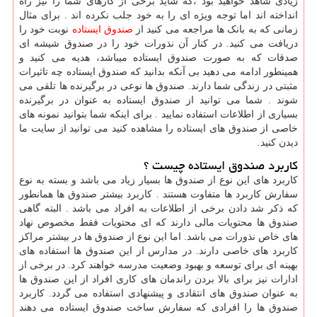
زیادی شاهد خواهید بود ،که شاید برخی از کارهای شما را نیز راه
انداخته اند اما توجه ویژه ای را به خود جلب نکرده اند . برای مثال
زمانی که به بانک ها مراجعه می کنید از
صندوق ایستاده
نوبت خود را
دریافت می کنید. در کنار آن نذورات خود را در صندوق شیشه ای
صدقات که به صورت صندوق ایستاده میباشد، هدیه می کنید و
همینطور ادامه می دهید بی آنکه بدانید که صندوق ایستاده چه تاثیرات
مثبتی در زندگی شما دارند. صندوق ها نوعی در برگیرنده ها تلقی می
شوند . شما می توانید از صندوق ایستاده به عنوان در برگیرنده
بسیاری از اطلاعات استفاده نمایید . برای اینکه شما بتوانید نمونه های
خاصی از صندوق های ایستاده را مشاهده کنید می توانید از سایت ما
دیدن کنید.
کاربرد صندوق ایستاده چیست ؟
کاربرد های این نوع از صندوق ها بسیار زیاد می باشد و بسته به نوع
سفارش کاربرد ها متفاوت هستند . کاربرد بیشتر صندوق ها همانطور
که ذکر شد دادن برخی از اطلاعات به افراد می باشد . البته گاهی
صندوق ها محتویات مالی دارند که ای محتویات فقط مخصوص نهاد
های خاص نذورات می باشد. اما این نوع از صندوق ها در بیشتر مراکز
کاربرد های خاصی دارند. در مدارس از این صندوق ها استفاده های
بهینه ای برای توسعه و بهبود وضعیت مدرسه خواهند کرد. در برخی از
ادارات نیز برای بالا بردن راندمان های کاری افراد از این صندوق ها
به عنوان صندوق های انتقادی و پیشنهادی استفاده می گردد. کاربرد
صندوق ها را افرادی که سفارش ساخت صندوق ایستاده می دهند