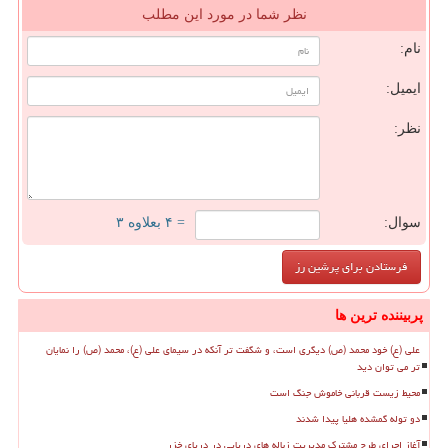
نظر شما در مورد این مطلب
نام:
ایمیل:
نظر:
سوال:
= ۴ بعلاوه ۳
پربیننده ترین ها
علی (ع) خود محمد (ص) دیگری است، و شگفت تر آنکه در سیمای علی (ع)، محمد (ص) را نمایان
تر می توان دید
محیط زیست قربانی خاموش جنگ است
دو توله گمشده هلیا پیدا شدند
آغاز اجرای طرح مشترک مدیریت زباله های دریایی در دریای خزر