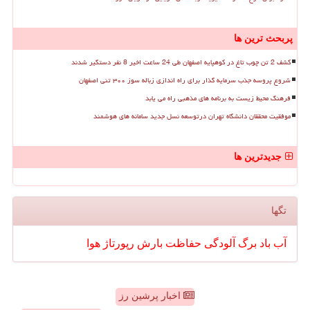
پربحث ترین ها
کشف 2 تن چوب تاغ در کوهپایه اصفهان طی 24 ساعت اخیر 8 نفر دستگیر شدند
شروع پروسه جذب سرمایه گذار برای راه اندازی زباله سوز ۳۰۰ تنی اصفهان
فرهنگ محیط زیست به برنامه های مذهبی راه می یابد
موفقیت محققان دانشگاه تهران درتوسعه نسل جدید سامانه های هوشمند
جدیدترین ها
تگها
آب
باد
برگ
آلودگی
حفاظت
بارش
رپورتاژ
هوا
اخبار پرشین رز