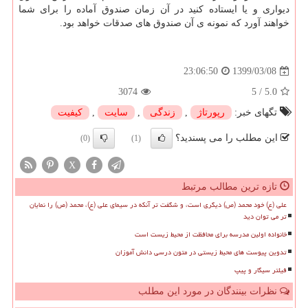
دیواری و یا ایستاده کنید در آن زمان صندوق آماده را برای شما
خواهند آورد که نمونه ی آن صندوق های صدقات خواهد بود.
1399/03/08
23:06:50
3074
5
/
5.0
تگهای خبر:
رپورتاژ
,
زندگی
,
سایت
,
كیفیت
این مطلب را می پسندید؟
(0)
(1)
X
تازه ترین مطالب مرتبط
علی (ع) خود محمد (ص) دیگری است، و شگفت تر آنکه در سیمای علی (ع)، محمد (ص) را نمایان
تر می توان دید
خانواده اولین مدرسه برای محافظت از محیط زیست است
تدوین پیوست های محیط زیستی در متون درسی دانش آموزان
فیلتر سیگار و پیپ
نظرات بینندگان در مورد این مطلب