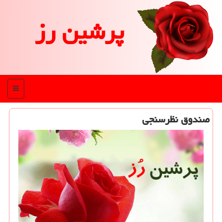
پرشین رز
منو
صندوق نظرسنجی