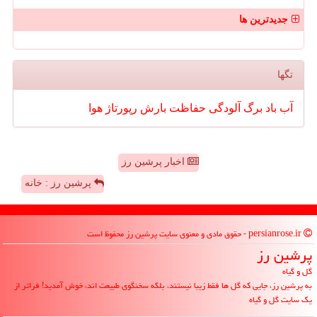
جدیدترین ها
تگها
آب
باد
برگ
آلودگی
حفاظت
بارش
رپورتاژ
هوا
اخبار پرشین رز
پرشین رز : خانه
persianrose.ir - حقوق مادی و معنوی سایت پرشین رز محفوظ است
پرشین رز
گل و گیاه
به پرشین رز، جایی که گل ها فقط زیبا نیستند، بلکه سخنگوی طبیعت اند، خوش آمدید! فراتر از
یک سایت گل و گیاه