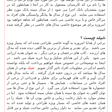
ها را نام برد که کارمندان مشغول به کار در آنجا ( همانطور که در
مورد متصدیان بانک اجرا می شود ) از مدال سینه بانک مورد نظر
استفاده می نمایند . این نوع از مدال ها بیانگر وابستگی های افراد به
مراکز خاص و یا برند خاصی می باشد، همانطور که شاهد خواهید بود
امروزه برای هر موضوع خاصی مدال های خاصی در نظر گرفته شده
است .
شیلد چیست ؟
برخی از هدایا امروزه به گونه خاصی طراحی شده اند که بسیار ویژه
می باشند . برای تقدیر و تشکر از برترین ها گاهی دیده شده که مدال
های ارزنده ، کاپ های درخشان و برخی دیگر ، به عنوان هدیه ارزانی
می شود . یکی از این هدایای شکیل و زیبا خرید شیلد می باشد . در
اینجا به توضیحاتی در خصوص شیلد خواهیم پرداخت که بلکه توانسته
باشیم اندکی در معلومات افراد تاثیر گذار شویم .
شیلد
نوعی از همان
مدال ها میباشد که در درون جعبه قرار گرفته ، که مانند مدال های
گردن آویز و کاپ های قهرمانی برای تجلیل و قدردانی از برخی از
افراد خاص در مسابقات ، همایش ها ، سمینار ها و حتی برخی از
جشنواره ها مورد استفاده قرار می گیرد . از این نوع از مدال ها می
توان گاهی به عنوان بج سینه یا همان نشان سینه استفاده نمود . اما در
بیشتر موارد به دلیل رعایت زیبایی و خاص بودن آن ها ، شیلد را در
همان جعبه های خاصی که بسیار ویژه طراحی و تولید شده اند به
افراد تقدیم می نمایند . به دلیل زیبایی خاص ساخت شیلد و نیز قابل