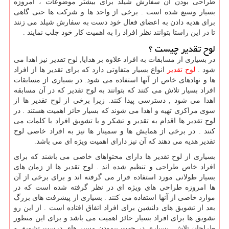
طراحی بودن آن سفارش شیلد برای بیشتر موضوعات ، امروزه
بسیار وسیع شده است . برخی از واحد ها و شرکت ها حتی گاهی
برای هدیه دادن به اعضای فعال خود دست به سفارش شیلد می زنند
تا در این راستا بتوانند نظر افراد را به اهمیت کار خود جلب نمایند .
لوح تقدیر چیست ؟
در بسیاری از مسابقات به افراد علاوه بر هدایا, لوح تقدیر نیز اهدا می
شود .
لوح تقدیر
انواع بسیار متفاوتی دارد که برای تقدیر ها از افراد
ها و نهادهای خاص از آنها استفاده می شود. در بسیاری از مسابقات
افراد بسیار تلاش می کنند که بتوانند به لوح تقدیر که در آن مسابقه
اهدا می شود , دسترسی پیدا کنند. زیرا برخی از لوح تقدیر ها از
سوی مراکزی تهیه و اهدا می شوند که بسیار حائز اهمیت هستند . در
لوح تقدیر ها اقدام به تقدیر و تشکر و یا تشویق افراد با کلمات می
کنند . در برخی از همایش ها و سمینار ها نیز به افراد خاصی لوح
تقدیر هدیه می دهند که آن نیز دارای اهمیت ویژه ای می باشد.
بسیاری از لوح تقدیر ها دارای محتواهای خاصی می باشند که برای
افراد خاص طراحی و تنظیم شده اند . لوح تقدیر ها از زمان های
بسیار طولانی مورد استفاده قرار می گرفته اند و برای برخی از آن
ها امروزه طراحی های ویژه ای در نظر گرفته شده است که در
موارد خاصی از آنها استفاده می کنند . بسیاری از پیشرفت های بزرگ
بعد از تشویق های دلنشین برای افراد اتفاق افتاده است . از این رو
تشویق ها برای افراد بسیار حائز اهمیت می باشد و برای این منظور
طراحان تلاش بسیاری در جهت پیمودن مسیر های درست تشویق و