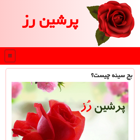
پرشین رز
منو
بج سینه چیست؟