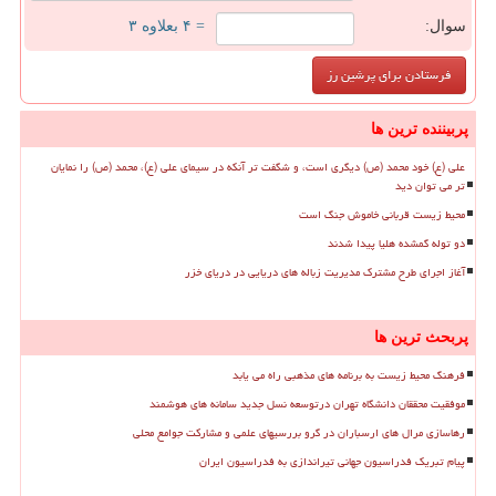
سوال:
= ۴ بعلاوه ۳
پربیننده ترین ها
علی (ع) خود محمد (ص) دیگری است، و شگفت تر آنکه در سیمای علی (ع)، محمد (ص) را نمایان
تر می توان دید
محیط زیست قربانی خاموش جنگ است
دو توله گمشده هلیا پیدا شدند
آغاز اجرای طرح مشترک مدیریت زباله های دریایی در دریای خزر
پربحث ترین ها
فرهنگ محیط زیست به برنامه های مذهبی راه می یابد
موفقیت محققان دانشگاه تهران درتوسعه نسل جدید سامانه های هوشمند
رهاسازی مرال های ارسباران در گرو بررسیهای علمی و مشارکت جوامع محلی
پیام تبریک فدراسیون جهانی تیراندازی به فدراسیون ایران