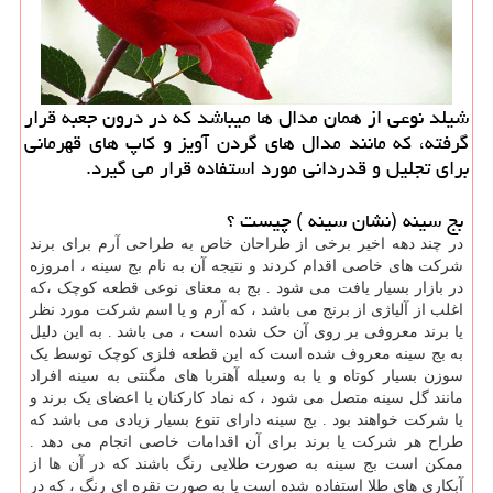
شیلد نوعی از همان مدال ها میباشد كه در درون جعبه قرار
گرفته، كه مانند مدال های گردن آویز و كاپ های قهرمانی
برای تجلیل و قدردانی مورد استفاده قرار می گیرد.
بج سینه (نشان سینه ) چیست ؟
در چند دهه اخیر برخی از طراحان خاص به طراحی آرم برای برند
شرکت های خاصی اقدام کردند و نتیجه آن به نام بج سینه ، امروزه
در بازار بسیار یافت می شود . بج به معنای نوعی قطعه کوچک ،که
اغلب از آلیاژی از برنج می باشد ، که آرم و یا اسم شرکت مورد نظر
یا برند معروفی بر روی آن حک شده است ، می باشد . به این دلیل
به بج سینه معروف شده است که این قطعه فلزی کوچک توسط یک
سوزن بسیار کوتاه و یا به وسیله آهنربا های مگنتی به سینه افراد
مانند گل سینه متصل می شود ، که نماد کارکنان یا اعضای یک برند و
یا شرکت خواهند بود . بج سینه دارای تنوع بسیار زیادی می باشد که
طراح هر شرکت یا برند برای آن اقدامات خاصی انجام می دهد .
ممکن است بج سینه به صورت طلایی رنگ باشند که در آن ها از
آبکاری های طلا استفاده شده است یا به صورت نقره ای رنگ ، که در