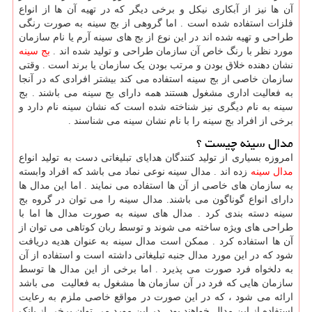
آن ها نیز از آبکاری نیکل و برخی دیگر که در تهیه آن ها از انواع
فلزات استفاده شده است . اما گروهی از بج سینه به صورت رنگی
طراحی و تهیه شده اند در این نوع از بج های سینه آرم یا نام سازمان
مورد نظر با رنگ خاص آن سازمان طراحی و تولید شده اند .
بج سینه
نشان دهنده خلاق بودن و مرتب بودن یک سازمان یا برند است . وقتی
سازمان خاصی از بج سینه استفاده می کند بیشتر افرادی که در آنجا
به فعالیت اداری مشغول هستند همه دارای بج سینه می باشند . بج
سینه به نام دیگری نیز شناخته شده است که نشان سینه نام دارد و
برخی از افراد بج سینه را با نام نشان سینه می شناسند .
مدال سینه چیست ؟
امروزه بسیاری از تولید کنندگان هدایای تبلیغاتی دست به تولید انواع
مدال سینه
زده اند . مدال سینه نوعی نماد می باشد که افراد وابسته
به سازمان های خاصی از آن ها استفاده می نمایند . اما این مدال ها
دارای انواع گوناگون می باشند. مدال سینه را می توان در گروه بج
سینه دسته بندی کرد . مدال های سینه به صورت مدال ها اما با
طراحی های ویژه ساخته می شوند و توسط ربان کوتاهی می توان از
آن ها استفاده کرد . ممکن است مدال سینه به عنوان هدیه دریافت
شود که در این مورد مدال جنبه تبلیغاتی داشته است و استفاده از آن
به دلخواه فرد صورت می پذیرد . اما برخی از این مدال ها توسط
سازمان هایی که فرد در آن سازمان ها مشغول به فعالیت می باشد
ارائه می شود ، که در این صورت در مواقع خاصی ملزم به رعایت
استفاده از این مدال خواهند بود . در این مورد می توان برخی از بانک