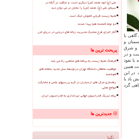
علی (ع) خود محمد (ص) دیگری است، و شگفت تر آنکه در
سیمای علی (ع)، محمد (ص) را نمایان تر می توان دید
محیط زیست قربانی خاموش جنگ است
دو توله گمشده هلیا پیدا شدند
آغاز اجرای طرح مشترک مدیریت زباله های دریایی در دریای خزر
گاهی با
مالی سمنان و
ان شمالی و شرق
پربحث ترین ها
ت و در
فرهنگ محیط زیست به برنامه های مذهبی راه می یابد
با نفوذ
ست همین
موفقیت محققان دانشگاه تهران درتوسعه نسل جدید سامانه های
اد دریای خزر مواج است. در این
هوشمند
زظهر افزایش باد با
رهاسازی مرال های ارسباران در گرو بررسیهای علمی و مشارکت
ابر و گاهی گرد
جوامع محلی
پیام تبریک فدراسیون جهانی تیراندازی به فدراسیون ایران
جدیدترین ها
تگها