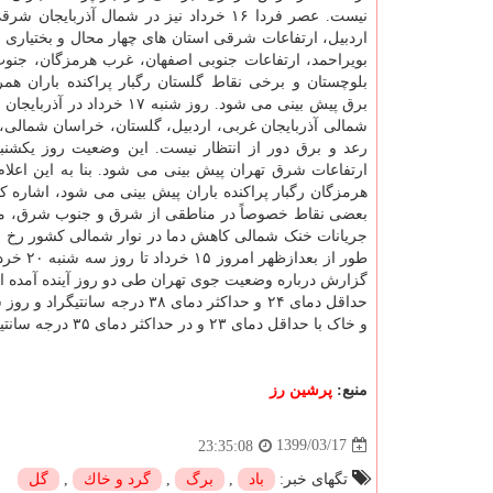
نیست. عصر فردا ۱۶ خرداد نیز در شمال آذربایجان
اردبیل، ارتفاعات شرقی استان های چهار محال و بختیاری و
بویراحمد، ارتفاعات جنوبی اصفهان، غرب هرمزگان، جنو
بلوچستان و برخی نقاط گلستان رگبار پراکنده باران همرا
برق پیش بینی می شود. روز شنبه ۱۷ خرداد 
شمالی آذربایجان غربی، اردبیل، گلستان، خراسان شمالی،
هرمزگان رگبار پراکنده باران پیش بینی می شود، اشاره
بعضی نقاط خصوصاً در مناطقی از شرق و جنوب شرق، مرک
جریانات خنک شمالی کاهش دما در نوار شمالی کشور رخ می
و خاک با حداقل دمای ۲۳ و در حداکثر دمای ۳۵ درجه سانتیگراد پیش بینی می شود.
منبع:
پرشین رز
1399/03/17
23:35:08
تگهای خبر:
باد
,
برگ
,
گرد و خاك
,
گل