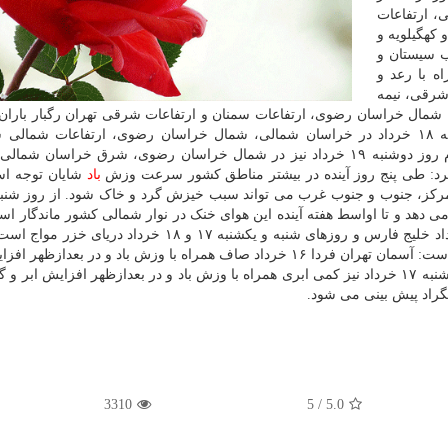
 شرقی، ارتفاعات
 کهگیلویه و
ب سیستان و
ه با رعد و
در آذربایجان شرقی، نیمه
 شمال خراسان رضوی، ارتفاعات سمنان و ارتفاعات شرقی تهران رگبار باران 
رعد و برق دور از انتظار نیست. این وضعیت روز یکشنبه ۱۸ خرداد در خراسان شمالی، شمال خراسان رضوی، ارتفاعات ش
ارتفاعات شرق تهران پیش بینی می شود. بنا به این اعلام روز دوشنبه ۱۹ خرداد نیز در شمال خراسان رضوی، شرق خراس
 کرد: طی پنج روز آینده در بیشتر مناطق کشور سرعت وزش
باد
شایان توجه اس
ز، جنوب و جنوب غرب می تواند سبب خیزش گرد و خاک شود. از روز شنبه 
 دهد و تا اواسط هفته آینده این هوای خنک در نوار شمالی کشور ماندگار ا
طور از بعدازظهر امروز ۱۵ خرداد تا روز سه شنبه ۲۰ خرداد خلیج فارس و روزهای شنبه و یکشنبه ۱۷ و ۱۸ خرد
گزارش درباره وضعیت جوی تهران طی دو روز آینده آمده است: آسمان تهران فردا ۱۶ خرداد صاف همراه با وزش باد و در بعدا
حداقل دمای ۲۴ و حداکثر دمای ۳۸ درجه سانتیگراد و روز شنبه ۱۷ خرداد نیز کمی ابری همراه با وزش باد و در بعدازظهر افزایش 
3310
5
/
5.0