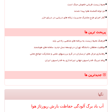
محیط زیست قربانی خاموش جنگ است
دو توله گمشده هلیا پیدا شدند
آغاز اجرای طرح مشترک مدیریت زباله های دریایی در دریای خزر
پربحث ترین ها
فرهنگ محیط زیست به برنامه های مذهبی راه می یابد
موفقیت محققان دانشگاه تهران درتوسعه نسل جدید سامانه های هوشمند
رهاسازی مرال های ارسباران در گرو بررسیهای علمی و مشارکت جوامع محلی
پیام تبریک فدراسیون جهانی تیراندازی به فدراسیون ایران
جدیدترین ها
تگها
آب
باد
برگ
آلودگی
حفاظت
بارش
رپورتاژ
هوا