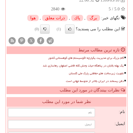
1399/03/18
22:00:32
2840
5
/
5.0
تگهای خبر:
برگ
,
پاك
,
ذرات معلق
,
هوا
این مطلب را می پسندید؟
(0)
(1)
X
تازه ترین مطالب مرتبط
گام بزرگ برای مدیریت یکپارچه اکوسیستم های کوهستانی کشور
یک بهله بالابان در پناهگاه حیات وحش کلاه قاضی اصفهان رهاسازی شد
تقویت زیرساخت های حفاظتی پارک ملی گلستان
دفن پسماند در ایران بالاتر از متوسط جهانی است
نظرات بینندگان در مورد این مطلب
نظر شما در مورد این مطلب
نام:
ایمیل: