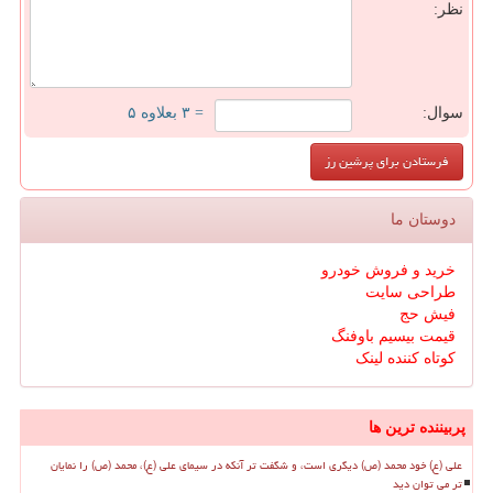
نظر:
سوال:
= ۳ بعلاوه ۵
دوستان ما
خرید و فروش خودرو
طراحی سایت
فیش حج
قیمت بیسیم باوفنگ
کوتاه کننده لینک
پربیننده ترین ها
علی (ع) خود محمد (ص) دیگری است، و شگفت تر آنکه در سیمای علی (ع)، محمد (ص) را نمایان
تر می توان دید