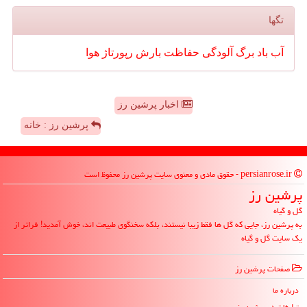
تگها
آب
باد
برگ
آلودگی
حفاظت
بارش
رپورتاژ
هوا
اخبار پرشین رز
پرشین رز : خانه
persianrose.ir - حقوق مادی و معنوی سایت پرشین رز محفوظ است
پرشین رز
گل و گیاه
به پرشین رز، جایی که گل ها فقط زیبا نیستند، بلکه سخنگوی طبیعت اند، خوش آمدید! فراتر از
یک سایت گل و گیاه
صفحات پرشین رز
درباره ما
تبلیغات در پرشین رز