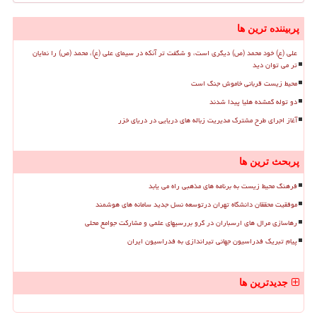
پربیننده ترین ها
علی (ع) خود محمد (ص) دیگری است، و شگفت تر آنکه در سیمای علی (ع)، محمد (ص) را نمایان
تر می توان دید
محیط زیست قربانی خاموش جنگ است
دو توله گمشده هلیا پیدا شدند
آغاز اجرای طرح مشترک مدیریت زباله های دریایی در دریای خزر
پربحث ترین ها
فرهنگ محیط زیست به برنامه های مذهبی راه می یابد
موفقیت محققان دانشگاه تهران درتوسعه نسل جدید سامانه های هوشمند
رهاسازی مرال های ارسباران در گرو بررسیهای علمی و مشارکت جوامع محلی
پیام تبریک فدراسیون جهانی تیراندازی به فدراسیون ایران
جدیدترین ها