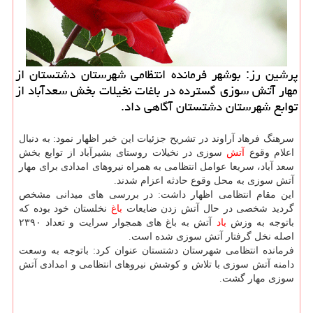
پرشین رز: بوشهر فرمانده انتظامی شهرستان دشتستان از
مهار آتش سوزی گسترده در باغات نخیلات بخش سعدآباد از
توابع شهرستان دشتستان آگاهی داد.
سرهنگ فرهاد آراوند در تشریح جزئیات این خبر اظهار نمود: به دنبال
اعلام وقوع
آتش
سوزی در نخیلات روستای بشیرآباد از توابع بخش
سعد آباد، سریعا عوامل انتظامی به همراه نیروهای امدادی برای مهار
آتش سوزی به محل وقوع حادثه اعزام شدند.
این مقام انتظامی اظهار داشت: در بررسی های میدانی مشخص
گردید شخصی در حال آتش زدن ضایعات
باغ
نخلستان خود بوده که
باتوجه به وزش
باد
آتش به باغ های همجوار سرایت و تعداد ۲۳۹۰
اصله نخل گرفتار آتش سوزی شده است.
فرمانده انتظامی شهرستان دشتستان عنوان کرد: باتوجه به وسعت
دامنه آتش سوزی با تلاش و کوشش نیروهای انتظامی و امدادی آتش
سوزی مهار گشت.