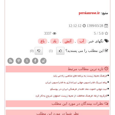
منبع:
persianrose.ir
1399/03/28
12:12:12
3337
5
/
5.0
تگهای خبر:
آب
,
آتش
,
باد
,
باغ
این مطلب را می پسندید؟
(0)
(1)
X
تازه ترین مطالب مرتبط
فرهنگ محیط زیست به برنامه های مذهبی راه می یابد
پیام تبریک فدراسیون جهانی تیراندازی به فدراسیون ایران
ثبت جهانی الموت نماد اقتدار فرهنگی ایران در یونسکو
کارگروه ارتقاء فرهنگ محافظت از محیط زیست اصفهان شروع به کار کرد
نظرات بینندگان در مورد این مطلب
نظر شما در مورد این مطلب