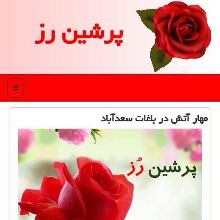
پرشین رز
منو
مهار آتش در باغات سعدآباد