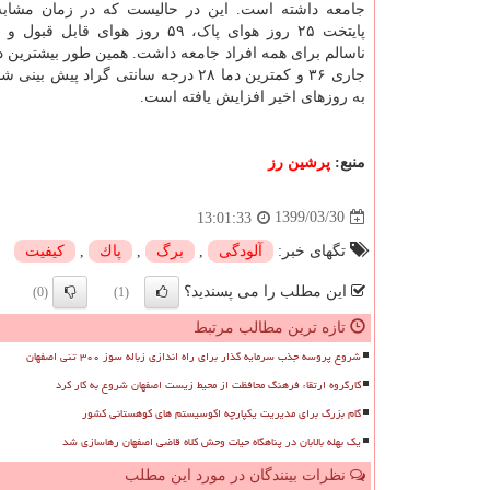
جامعه داشته است. این در حالیست که در زمان مشابه
ناسالم برای همه افراد جامعه داشت. همین طور بیشترین د
جاری ۳۶ و کمترین دما ۲۸ درجه سانتی گراد پیش 
به روزهای اخیر افزایش یافته است.
منبع:
پرشین رز
1399/03/30
13:01:33
تگهای خبر:
آلودگی
,
برگ
,
پاك
,
كیفیت
این مطلب را می پسندید؟
(0)
(1)
تازه ترین مطالب مرتبط
شروع پروسه جذب سرمایه گذار برای راه اندازی زباله سوز ۳۰۰ تنی اصفهان
کارگروه ارتقاء فرهنگ محافظت از محیط زیست اصفهان شروع به کار کرد
گام بزرگ برای مدیریت یکپارچه اکوسیستم های کوهستانی کشور
یک بهله بالابان در پناهگاه حیات وحش کلاه قاضی اصفهان رهاسازی شد
نظرات بینندگان در مورد این مطلب