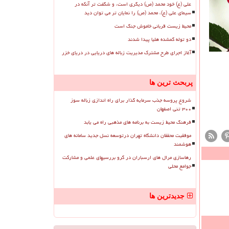
علی (ع) خود محمد (ص) دیگری است، و شگفت تر آنکه در
سیمای علی (ع)، محمد (ص) را نمایان تر می توان دید
محیط زیست قربانی خاموش جنگ است
دو توله گمشده هلیا پیدا شدند
آغاز اجرای طرح مشترک مدیریت زباله های دریایی در دریای خزر
پربحث ترین ها
شروع پروسه جذب سرمایه گذار برای راه اندازی زباله سوز
۳۰۰ تنی اصفهان
فرهنگ محیط زیست به برنامه های مذهبی راه می یابد
موفقیت محققان دانشگاه تهران درتوسعه نسل جدید سامانه های
هوشمند
رهاسازی مرال های ارسباران در گرو بررسیهای علمی و مشارکت
جوامع محلی
جدیدترین ها