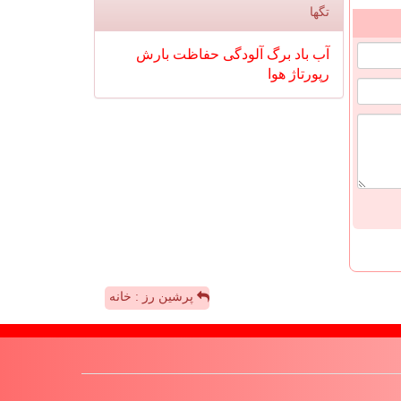
تگها
آب
باد
برگ
آلودگی
حفاظت
بارش
رپورتاژ
هوا
پرشین رز : خانه