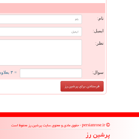
ن
نام:
ایمیل:
نظر:
سوال:
= ۳ بعلاوه ۳
persianrose.ir - حقوق مادی و معنوی سایت پرشین رز محفوظ است
پرشین رز