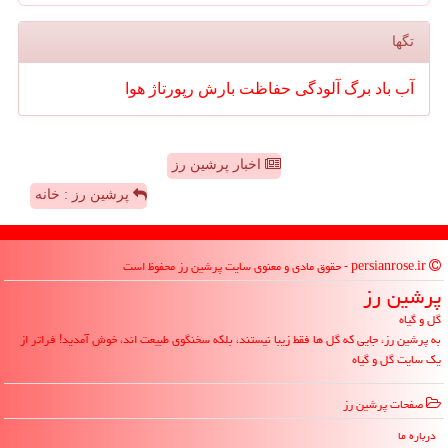
تگها
آب
باد
برگ
آلودگی
حفاظت
بارش
رپورتاژ
هوا
اخبار پرشین رز
پرشین رز : خانه
persianrose.ir - حقوق مادی و معنوی سایت پرشین رز محفوظ است
پرشین رز
گل و گیاه
به پرشین رز، جایی که گل ها فقط زیبا نیستند، بلکه سخنگوی طبیعت اند، خوش آمدید! فراتر از
یک سایت گل و گیاه
صفحات پرشین رز
درباره ما