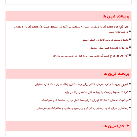
پربیننده ترین ها
علی (ع) خود محمد (ص) دیگری است، و شگفت تر آنکه در سیمای علی (ع)، محمد (ص) را نمایان
تر می توان دید
محیط زیست قربانی خاموش جنگ است
دو توله گمشده هلیا پیدا شدند
آغاز اجرای طرح مشترک مدیریت زباله های دریایی در دریای خزر
پربحث ترین ها
شروع پروسه جذب سرمایه گذار برای راه اندازی زباله سوز ۳۰۰ تنی اصفهان
فرهنگ محیط زیست به برنامه های مذهبی راه می یابد
موفقیت محققان دانشگاه تهران درتوسعه نسل جدید سامانه های هوشمند
رهاسازی مرال های ارسباران در گرو بررسیهای علمی و مشارکت جوامع محلی
جدیدترین ها