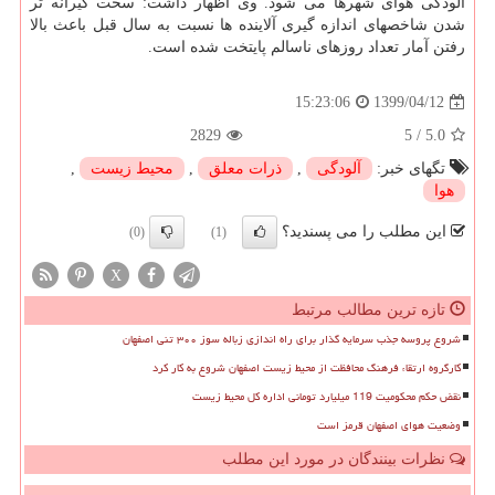
آلودگی هوای شهرها می شود. وی اظهار داشت: سخت گیرانه تر
شدن شاخصهای اندازه گیری آلاینده ها نسبت به سال قبل باعث بالا
رفتن آمار تعداد روزهای ناسالم پایتخت شده است.
1399/04/12
15:23:06
2829
5
/
5.0
تگهای خبر:
آلودگی
,
ذرات معلق
,
محیط زیست
,
هوا
این مطلب را می پسندید؟
(0)
(1)
X
تازه ترین مطالب مرتبط
شروع پروسه جذب سرمایه گذار برای راه اندازی زباله سوز ۳۰۰ تنی اصفهان
کارگروه ارتقاء فرهنگ محافظت از محیط زیست اصفهان شروع به کار کرد
نقض حکم محکومیت 119 میلیارد تومانی اداره کل محیط زیست
وضعیت هوای اصفهان قرمز است
نظرات بینندگان در مورد این مطلب