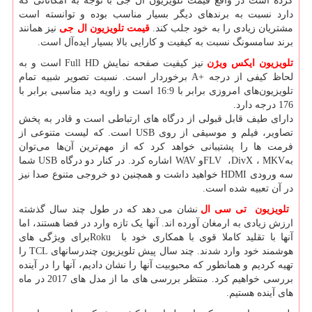
کرده است در واقع قیمت تلویزیون ال جی با توجه به امکاناتی که
دارد نسبت به برندهای دیگر بسیار مناسب بوده و توانسته است
مشتریان زیادی را به خود جلب کند.
قیمت
تلویزیون
ال جی
نیز همانند
برند سامسونگ نسبت به کیفیت و کارایی بالا بسیار ایده‌آل است.
تلویزیون
ایکس ویژن
نیز کیفیت صفحه نمایش
Full HD
است و به
لحاظ کیفی از درجه
A+
برخوردار است. نسبت تصویر شبیه تمام
تلویزیون‌های امروزی برابر با 16:9 است و زاویه دید مناسبی برابر با
176 درجه دارد.
دارای طیف قابل قبولی از درگاه های ارتباطی است و قادر به پخش
تصاویر، فیلم و موسیقی از روی
USB
است. که لیست متنوعی از
فرمت ها را پشتیبانی خواهد کرد که از مهم‌ترین آن‌ها می‌توان
به
MKV
،
DivX
،
FLV
و
WAV
اشاره کرد. در کنار دو درگاه
USB
شما
سه ورودی
HDMI
خواهید داشت و همچنین دو خروجی متنوع صدا نیز
در آن تعبیه شده است.
تلویزیون تی سی ال
نشان می دهد که در طول چند سال گذشته
ارزش زیادی به ارمغان آورده اند. آنها یک تازه وارد در فضا هستند، اما
آنها با تقلید کاملا قوی با همکاری خود با
Roku
برای ویژگی های
هوشمند خود وارد شدند. چند سال پیش تلویزیون چندرسانهای
TCL
را
تهیه کردیم و همانطور که محبوبیت آنها را نشان دادیم، آنها را در آینده
بررسی خواهیم کرد. منتظر بررسی های ما از مدل های 2017 در ماه
های آینده هستیم.