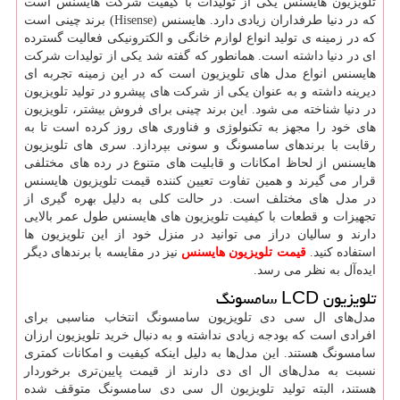
تلویزیون هایسنس یکی از تولیدات با کیفیت شرکت هایسنس است
که در دنیا طرفداران زیادی دارد. هایسنس
(Hisense)
برند چینی است
که در زمینه ی تولید انواع لوازم خانگی و الکترونیکی فعالیت گسترده
ای در دنیا داشته است. همانطور که گفته شد یکی از تولیدات شرکت
هایسنس انواع مدل های تلویزیون است که در این زمینه تجربه ای
دیرینه داشته و به عنوان یکی از شرکت های پیشرو در تولید تلویزیون
در دنیا شناخته می شود. این برند چینی برای فروش بیشتر، تلویزیون
های خود را مجهز به تکنولوژی و فناوری های روز کرده است تا به
رقابت با برندهای سامسونگ و سونی بپردازد. سری های تلویزیون
هایسنس از لحاظ امکانات و قابلیت های متنوع در رده های مختلفی
قرار می گیرند و همین تفاوت تعیین کننده قیمت تلویزیون هایسنس
در مدل های مختلف است. در حالت کلی به دلیل بهره گیری از
تجهیزات و قطعات با کیفیت تلویزیون های هایسنس طول عمر بالایی
دارند و سالیان دراز می توانید در منزل خود از این تلویزیون ها
استفاده کنید.
قیمت تلویزیون هایسنس
نیز در مقایسه با برندهای دیگر
ایده‌آل به نظر می رسد.
تلویزیون
LCD
سامسونگ
مدل‌های ال سی دی تلویزیون سامسونگ انتخاب مناسبی برای
افرادی است که بودجه زیادی نداشته و به دنبال خرید تلویزیون ارزان
سامسونگ هستند. این مدل‌ها به دلیل اینکه کیفیت و امکانات کمتری
نسبت به مدل‌های ال ای دی دارند از قیمت پایین‌تری برخوردار
هستند، البته تولید تلویزیون ال سی دی سامسونگ متوقف شده