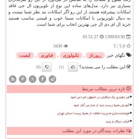
بسیاری نیز دارد. مدل‌های ساده این نوع از تلویزیون ال جی فاقد
امکانات پیشرفته هستند از این رو اگر امکانات مد نظر شما نیست و
به دنبال تلویزیونی با امکانات نسبتا خوب و قیمتی مناسب هستید
خرید ال ای دی ال جی بهترین انخاب برای شما است
.
1399/03/30
01:51:27
3430
5
/
5.0
تگهای خبر:
رپورتاژ
,
تكنولوژی
,
فناوری
,
كیفیت
این مطلب را می پسندید؟
(0)
(1)
X
تازه ترین مطالب مرتبط
هر دهیاری یک جنگلبان در اصفهان اجرا می شود
آموزش محیط زیست باید از مدارس آغاز شود
هوشمندسازی مدیریت حفاظت از محیط زیست استان تهران
فیلتر سیگار و پیپ
نظرات بینندگان در مورد این مطلب