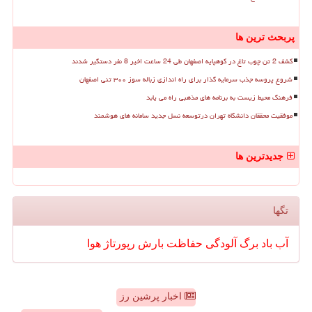
پربحث ترین ها
کشف 2 تن چوب تاغ در کوهپایه اصفهان طی 24 ساعت اخیر 8 نفر دستگیر شدند
شروع پروسه جذب سرمایه گذار برای راه اندازی زباله سوز ۳۰۰ تنی اصفهان
فرهنگ محیط زیست به برنامه های مذهبی راه می یابد
موفقیت محققان دانشگاه تهران درتوسعه نسل جدید سامانه های هوشمند
جدیدترین ها
تگها
آب
باد
برگ
آلودگی
حفاظت
بارش
رپورتاژ
هوا
اخبار پرشین رز