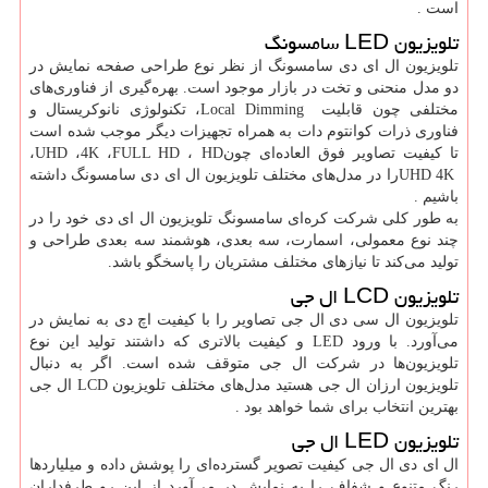
است
.
تلویزیون
LED
سامسونگ
تلویزیون ال ای دی سامسونگ از نظر نوع طراحی صفحه نمایش در
دو مدل منحنی و تخت در بازار موجود است. بهره‌گیری از فناوری‌های
مختلفی چون قابلیت
Local Dimming
، تکنولوژی نانوکریستال و
فناوری ذرات کوانتوم دات به همراه تجهیزات دیگر موجب شده است
تا کیفیت تصاویر فوق العاده‌ای چون
HD
،
FULL HD
،
4K
،
UHD
،
UHD 4K
را در مدل‌های مختلف تلویزیون ال ای دی سامسونگ داشته
باشیم
.
به طور کلی شرکت کره‌ای سامسونگ تلویزیون ال ای دی خود را در
چند نوع معمولی، اسمارت، سه بعدی، هوشمند سه بعدی طراحی و
تولید می‌کند تا نیازهای مختلف مشتریان را پاسخگو باشد.
تلویزیون
LCD
ال جی
تلویزیون ال سی دی ال جی تصاویر را با کیفیت اچ دی به نمایش در
می‌آورد. با ورود
LED
و کیفیت بالاتری که داشتند تولید این نوع
تلویزیون‌ها در شرکت ال جی متوقف شده است. اگر به دنبال
تلویزیون ارزان ال جی هستید مدل‌های مختلف تلویزیون
LCD
ال جی
بهترین انتخاب برای شما خواهد بود
.
تلویزیون
LED
ال جی
ال ای دی ال جی کیفیت تصویر گسترده‌ای را پوشش داده و میلیاردها
رنگ متنوع و شفاف را به نمایش در می‌آورد از این رو طرفداران