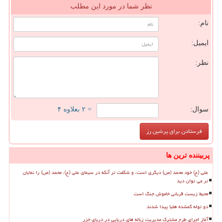
نظر شما در مورد این مطلب
نام:
ایمیل:
نظر:
سوال:
= ۲ بعلاوه ۴
پربیننده ترین ها
علی (ع) خود محمد (ص) دیگری است، و شگفت تر آنکه در سیمای علی (ع)، محمد (ص) را نمایان
تر می توان دید
محیط زیست قربانی خاموش جنگ است
دو توله گمشده هلیا پیدا شدند
آغاز اجرای طرح مشترک مدیریت زباله های دریایی در دریای خزر