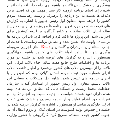
پیشگیری از خشک شدن تالاب ها باشیم. وی ادامه داد: اقدامات انجام
شده برای احیای دریاچه ارومیه کار بسیار مهمی بود که اصلی ترین
دغدغه ها نسبت به این دریاچه را برطرف و زمینه رضایتمندی مردم
کشور را فراهم نمود. معاون اول رئیس جمهور با اشاره به گزارش
های عرضه شده در مورد تدوین برنامه ها و پروژه های اولویت دار پنج
ساله احیای تالاب میانکاله و خلیج گرگان، بر لزوم کوشش برای
اجرایی شدن این پروژه ها تاکید کرد و اضافه کرد: باید این برنامه ها
بر مبنای اولویت های تعیین شده و مطابق برنامه زمانبندی با جدیت از
جانب استانداران مازندران و گلستان و
دستگاه
های اجرایی مربوطه
پیگیری شوند تا شاهد احیاء تالاب های کشور باشیم. جهانگیری
همینطور با اشاره به گزارش های عرضه شده در جلسه در مورد
برنامه ها و اقدامات طرح جامع هفت ساله احیاء تالاب انزلی، این
تالاب را از مهمترین تالاب های کشور برشمرد و اظهار داشت: تالاب
انزلی همواره مورد توجه مردم استان گیلان بوده که امیدوارم با
اجرای برنامه های تدوین شده، شاهد حل مشکلات و مسایل این
تالاب باشیم. معاون اول رئیس جمهور از استاندار گیلان، سازمان
حفاظت محیط زیست و دستگاه هایی که مطابق برنامه های تهیه
شده دارای تعهد هستند خواست با جدیت نسبت به انجام تکالیف و
تعهدات خود اقدام نمایند و از صدمه رسیدن و خشک شدن تالاب
انزلی جلوگیری نمایند. او همینطور با اشاره به گزارش عرضه شده در
جلسه در خصوص تولید کمپوست در استان گیلان و لزوم انتقال آن به
جنوب کشور جهت استفاده تصریح کرد: کارگروهی با حضور وزارت