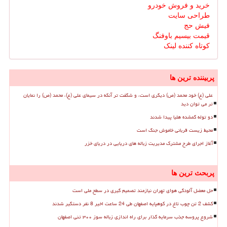
خرید و فروش خودرو
طراحی سایت
فیش حج
قیمت بیسیم باوفنگ
کوتاه کننده لینک
پربیننده ترین ها
علی (ع) خود محمد (ص) دیگری است، و شگفت تر آنکه در سیمای علی (ع)، محمد (ص) را نمایان
تر می توان دید
دو توله گمشده هلیا پیدا شدند
محیط زیست قربانی خاموش جنگ است
آغاز اجرای طرح مشترک مدیریت زباله های دریایی در دریای خزر
پربحث ترین ها
حل معضل آلودگی هوای تهران نیازمند تصمیم گیری در سطح ملی است
کشف 2 تن چوب تاغ در کوهپایه اصفهان طی 24 ساعت اخیر 8 نفر دستگیر شدند
شروع پروسه جذب سرمایه گذار برای راه اندازی زباله سوز ۳۰۰ تنی اصفهان