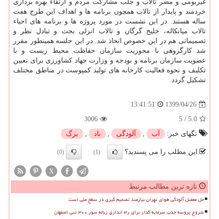
غیربومی و مضر تالاب و جلب مشارکت مردم و ارتقاء بهره برداری
خردمند و پایدار از تالاب همچون برنامه ها و اهداف این طرح هفت
ساله هستند. در این نشست در مورد پروژه ها و برنامه های احیاء
تالاب میانکاله، خلیج گرگان و تالاب انزلی بحث و تبادل نظر و
تصمیماتی هم در این خصوص اتخاذ شد. در این جلسه همینطور مقرر
شد کارگروهی با محوریت سازمان حفاظت محیط زیست و با
عضویت سازمان برنامه و بودجه و وزارت جهاد کشاورزی برای تعیین
تکلیف و نحوه فعالیت کارخانه های تولید کمپوست در مناطق مختلف
تشکیل گردد.
1399/04/26
13:41:51
3006
5
/
5.0
تگهای خبر:
آب
,
آلودگی
,
باد
,
برگ
این مطلب را می پسندید؟
(0)
(1)
X
تازه ترین مطالب مرتبط
حل معضل آلودگی هوای تهران نیازمند تصمیم گیری در سطح ملی است
شروع پروسه جذب سرمایه گذار برای راه اندازی زباله سوز ۳۰۰ تنی اصفهان