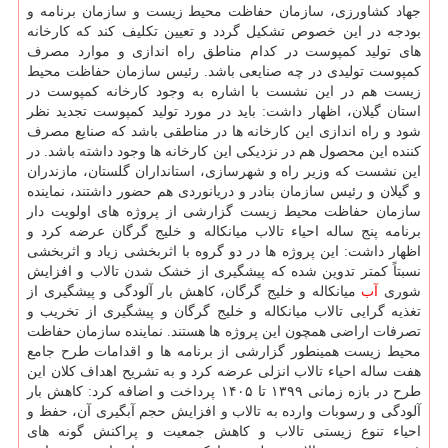
جهاد کشاورزی، سازمان حفاظت محیط زیست و سازمان برنامه و
بودجه در این خصوص تشکیل گردد و تعیین تکلیف کند که کارخانه
های تولید کمپوست در کدام مناطق راه اندازی و موارد مصرف
کمپوست تولیدی در چه صنایعی باشد. رئیس سازمان حفاظت محیط
زیست هم در این نشست با اشاره به وجود کارخانه کمپوست در
استان گیلان، اظهار داشت: باید در مورد تولید کمپوست تجدید نظر
شود و راه اندازی این کارخانه ها در مناطقی باشد که صنایع مصرف
کننده این محصول هم در نزدیکی این کارخانه ها وجود داشته باشد. در
این نشست که وزیر راه و شهرسازی، استانداران گلستان، مازندران
و گیلان و رئیس سازمان بنادر و دریانوردی هم حضور داشتند، نماینده
سازمان حفاظت محیط زیست گزارشی از پروژه های اولویت دار
برنامه پنج ساله احیاء تالاب میانکاله و خلیج گرگان عرضه کرد و
اظهار داشت: این پروژه ها در دو گروه با اثربخشی زیاد و اثربخشی
نسبتاً کمتر تدوین شده که پیشگیری از خشک شدن تالاب و افزایش
شوری
آب
میانکاله و خلیج گرگان، کاهش بار آلودگی و پیشگیری از
تغذیه گرایی تالاب میانکاله و خلیج گرگان و پیشگیری از تخریب و
تصرفات اراضی همچون این پروژه ها هستند. نماینده سازمان حفاظت
محیط زیست همینطور گزارشی از برنامه ها و اقدامات طرح جامع
هفت ساله احیاء تالاب انزلی عرضه کرد و به تشریح اهداف کلان این
طرح در بازه زمانی ۱۳۹۹ تا ۱۴۰۵ پرداخت و اضافه کرد: کاهش بار
آلودگی و رسوبات وارده به تالاب و افزایش حجم آبگیری آن، حفظ و
احیاء تنوع زیستی تالاب و کاهش جمعیت و پراکنش گونه های