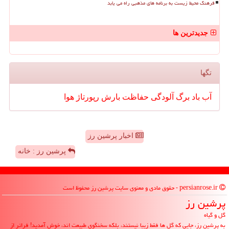
فرهنگ محیط زیست به برنامه های مذهبی راه می یابد
جدیدترین ها
تگها
آب
باد
برگ
آلودگی
حفاظت
بارش
رپورتاژ
هوا
اخبار پرشین رز
پرشین رز : خانه
persianrose.ir - حقوق مادی و معنوی سایت پرشین رز محفوظ است
پرشین رز
گل و گیاه
به پرشین رز، جایی که گل ها فقط زیبا نیستند، بلکه سخنگوی طبیعت اند، خوش آمدید! فراتر از