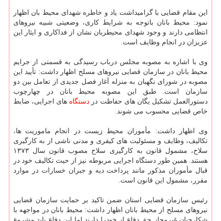
این مقام قضایی با گرامیداشت یاد و خاطره شهدای محیط بان اظهار
نمود: محیط بانان باتوجه به شرایط کاری، وضعیتی شبیه نیروهای
انتظامی دارند و وجود شهدای محیطربان نشان از فداکاری و ایثار این
عزیزان در انجام وظایف است.
وی با اشاره به مصوبه مجلس درباب رسیدگی به قسمتی از جرایم
محیط بانان در سازمان قضایی نیروهای مسلح اظهار داشت: تأیید این
مصوبه در شورای نگهبان به منزله آغاز فصل جدیدی از تعامل بین دو
سازمان است. طبق این مصوبه محیط بانان در چهارچوب
دستورالعمل تشکیل یگان های حفاظت در
دستگاه
های اجرایی، ضابط
خاص قضایی محسوب می شوند.
وی اظهار داشت: مأموران محیط زیست در انجام ماموریت ها،
تکالیف، وظایف و مسئولیت های کیفری و مدنی ناشی از به کارگیری
سلاح، مشمول قانون به کارگیری سلاح مصوب قانون سال ۱۳۷۳
هستند. همین طور دستگاه اجرایی مربوطه نیز از حیث تکالیف خود در
قبال مأموران مذکور مانند پرداخت دیه و جبران خسارات در موارد
مقرر، مشمول این قانون است.
رئیس سازمان قضایی استان ضمن تاکید بر حمایت سازمان قضایی
نیروهای مسلح از محیط بانان اظهار داشت: محیط بانان در مواجهه با
شکارچیان غیرمجاز حق دفاع از خودرا دارند اما این دفاع باید مشروع