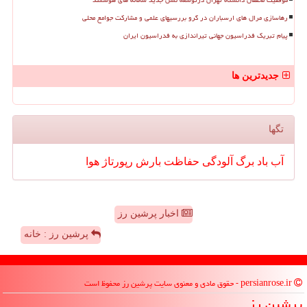
موفقیت محققان دانشگاه تهران درتوسعه نسل جدید سامانه های هوشمند
رهاسازی مرال های ارسباران در گرو بررسیهای علمی و مشارکت جوامع محلی
پیام تبریک فدراسیون جهانی تیراندازی به فدراسیون ایران
جدیدترین ها
تگها
آب
باد
برگ
آلودگی
حفاظت
بارش
رپورتاژ
هوا
اخبار پرشین رز
پرشین رز : خانه
persianrose.ir - حقوق مادی و معنوی سایت پرشین رز محفوظ است
پرشین رز