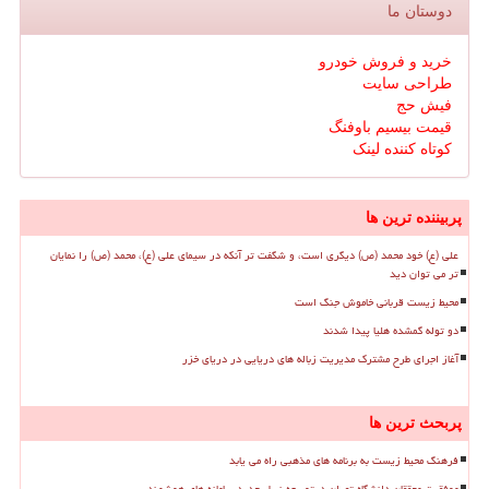
دوستان ما
خرید و فروش خودرو
طراحی سایت
فیش حج
قیمت بیسیم باوفنگ
کوتاه کننده لینک
پربیننده ترین ها
علی (ع) خود محمد (ص) دیگری است، و شگفت تر آنکه در سیمای علی (ع)، محمد (ص) را نمایان
تر می توان دید
محیط زیست قربانی خاموش جنگ است
دو توله گمشده هلیا پیدا شدند
آغاز اجرای طرح مشترک مدیریت زباله های دریایی در دریای خزر
پربحث ترین ها
فرهنگ محیط زیست به برنامه های مذهبی راه می یابد