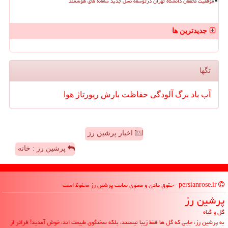
موفقیت محققان دانشگاه تهران درتوسعه نسل جدید سامانه های هوشمند
جدیدترین ها
تگها
آب
باد
برگ
آلودگی
حفاظت
بارش
رپورتاژ
هوا
اخبار پرشین رز
پرشین رز : خانه
persianrose.ir - حقوق مادی و معنوی سایت پرشین رز محفوظ است
پرشین رز
گل و گیاه
به پرشین رز، جایی که گل ها فقط زیبا نیستند، بلکه سخنگوی طبیعت اند، خوش آمدید! فراتر از