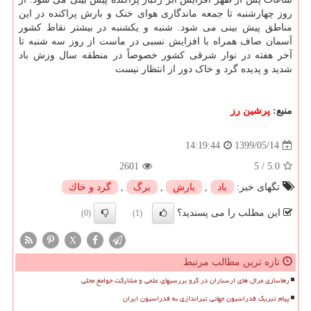
روز چهارشنبه تا جمعه ماندگاری هوای خنک و بارش پراکنده در این
مناطق پیش بینی می شود. شنبه و یکشنبه در بیشتر نقاط کشور
آسمان صاف همراه با افزایش نسبی در ماست از روز سه شنبه تا
آخر هفته در نوار شرقی کشور خصوصاً در منطقه سال وزش باد
شدید و پدیده گرد و خاک دور از انتظار نیست
منبع:
پرشین رز
1399/05/14
14:19:44
2601
5
/
5.0
تگهای خبر:
باد
,
بارش
,
برگ
,
گرد و خاك
این مطلب را می پسندید؟
(0)
(1)
X
تازه ترین مطالب مرتبط
رهاسازی مرال های ارسباران در گرو بررسیهای علمی و مشارکت جوامع محلی
پیام تبریک فدراسیون جهانی تیراندازی به فدراسیون ایران