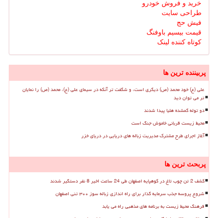
خرید و فروش خودرو
طراحی سایت
فیش حج
قیمت بیسیم باوفنگ
کوتاه کننده لینک
پربیننده ترین ها
علی (ع) خود محمد (ص) دیگری است، و شگفت تر آنکه در سیمای علی (ع)، محمد (ص) را نمایان
تر می توان دید
دو توله گمشده هلیا پیدا شدند
محیط زیست قربانی خاموش جنگ است
آغاز اجرای طرح مشترک مدیریت زباله های دریایی در دریای خزر
پربحث ترین ها
کشف 2 تن چوب تاغ در کوهپایه اصفهان طی 24 ساعت اخیر 8 نفر دستگیر شدند
شروع پروسه جذب سرمایه گذار برای راه اندازی زباله سوز ۳۰۰ تنی اصفهان
فرهنگ محیط زیست به برنامه های مذهبی راه می یابد