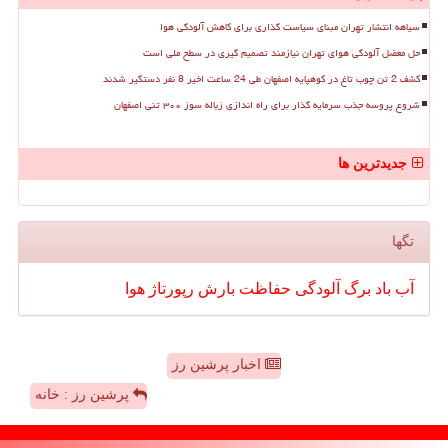
سیاهه انتشار تهران مبنای سیاست گذاری برای کاهش آلودگی هوا
حل معضل آلودگی هوای تهران نیازمند تصمیم گیری در سطح ملی است
کشف 2 تن چوب تاغ در کوهپایه اصفهان طی 24 ساعت اخیر 8 نفر دستگیر شدند
شروع پروسه جذب سرمایه گذار برای راه اندازی زباله سوز ۳۰۰ تنی اصفهان
جدیدترین ها
تگها
آب
باد
برگ
آلودگی
حفاظت
بارش
رپورتاژ
هوا
اخبار پرشین رز
پرشین رز : خانه