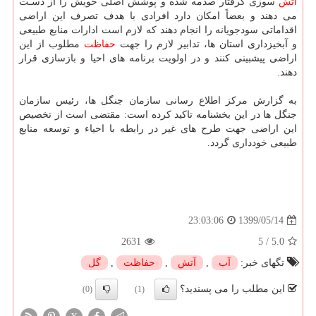
آتش
سوزی گرفتار صدمه شده و پوشش اصلی خویش را از دسـت
می دهند و بعضاً امکان دارد افرادی با هدف تصرف این اراضی
اقداماتی سودجویانه را انجام دهند که لازم است ادارات منابع طبیعی
و آبخیزداری استان ها، تدابیر لازم را جهت
حفاظت
مطلوب از این
اراضی پیشبینی کنند و در اولویت برنامه های احیا و بازسازی قرار
دهند.
به گزارش مرکز اطلاع رسانی سازمان جنگل ها، رئیس سازمان
جنگل ها در این بخشنامه تاکید کرده است: مقتضی است از تخصیص
این اراضی جهت طرح های غیر در رابطه با احیاء و توسعه منابع
طبیعی خودداری گردد.
1399/05/14
23:03:06
2631
5
/
5.0
تگهای خبر:
آب
,
آتش
,
حفاظت
,
گل
این مطلب را می پسندید؟
(0)
(1)