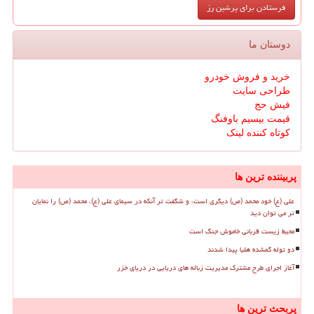
دوستان ما
خرید و فروش خودرو
طراحی سایت
فیش حج
قیمت بیسیم باوفنگ
کوتاه کننده لینک
پربیننده ترین ها
علی (ع) خود محمد (ص) دیگری است، و شگفت تر آنکه در سیمای علی (ع)، محمد (ص) را نمایان
تر می توان دید
محیط زیست قربانی خاموش جنگ است
دو توله گمشده هلیا پیدا شدند
آغاز اجرای طرح مشترک مدیریت زباله های دریایی در دریای خزر
پربحث ترین ها