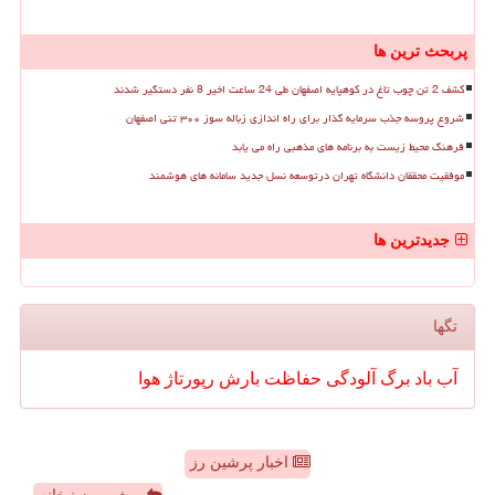
پربحث ترین ها
کشف 2 تن چوب تاغ در کوهپایه اصفهان طی 24 ساعت اخیر 8 نفر دستگیر شدند
شروع پروسه جذب سرمایه گذار برای راه اندازی زباله سوز ۳۰۰ تنی اصفهان
فرهنگ محیط زیست به برنامه های مذهبی راه می یابد
موفقیت محققان دانشگاه تهران درتوسعه نسل جدید سامانه های هوشمند
جدیدترین ها
تگها
آب
باد
برگ
آلودگی
حفاظت
بارش
رپورتاژ
هوا
اخبار پرشین رز