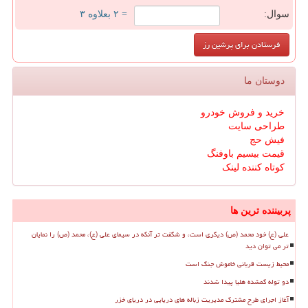
سوال:
= ۲ بعلاوه ۳
دوستان ما
خرید و فروش خودرو
طراحی سایت
فیش حج
قیمت بیسیم باوفنگ
کوتاه کننده لینک
پربیننده ترین ها
علی (ع) خود محمد (ص) دیگری است، و شگفت تر آنکه در سیمای علی (ع)، محمد (ص) را نمایان
تر می توان دید
محیط زیست قربانی خاموش جنگ است
دو توله گمشده هلیا پیدا شدند
آغاز اجرای طرح مشترک مدیریت زباله های دریایی در دریای خزر