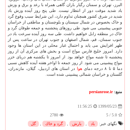
البرز، تهران و سمنان رگبار باران گاهی همراه با رعد و برق و وزش
باد شدید موقت دور از انتظار نیست. طی پنج روز آینده وزش باد
شدید در شرق کشور همچنان تداوم دارد، این شرایط سبب وقوع گرد
و خاک بخصوص در شمال سیستان و بلوچستان و مناطقی از خراسان
جنوبی پیشبینی می شود. طی روزهای پنجشنبه و جمعه طوفان گرد و
خاک در منطقه زابل خواهیم داشت. طی سه روز آینده سرعت باد در
جنوب سمنان، قم، شمال اصفهان و جنوب تهران در ساعت پس از
ظهر افزایش می یابد و احتمال غبار محلی در این استان ها وجود
دارد. امروز خلیج فارس مواج است و بخش های مرکزی آن از روز
پنجشنبه تا شنبه مواج خواهد بود. از امروز تا یکشنبه هم دریای خزر
مواج پیشبینی می شود. از روز جمعه تا اواخر هفته آینده کاهش نسبی
دما ۵ تا ۸ درجه دمای
هوا
در استان های اردبیل، گیلان، مازندران،
گلستان و خراسان شمالی پیشبینی شده است.
منبع:
persianrose.ir
1399/05/23
11:56:25
2780
5
/
5.0
تگهای خبر:
باد
,
بارش
,
گرد و خاك
,
گل