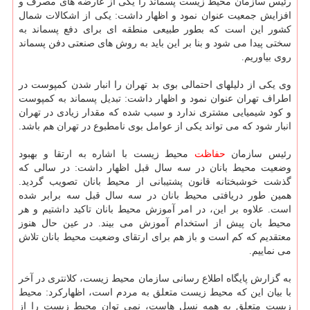
رئیس سازمان محیط زیست پسماند را یکی از عارضه های مصرف و
افزایش جمعیت عنوان نمود و اظهار داشت: یکی از اشکالات شمال
کشور این است که بطور طبیعی منطقه ای برای دفع پسماند به
سختی پیدا می شود و بنا بر این باید به روش های صنعتی دفن پسماند
روی بیاوریم.
وی یکی از دلیلهای احتمالی بوی بد تهران را انبار شدن کمپوست در
اطراف تهران عنوان نمود و اظهار داشت: تبدیل پسماند به کمپوست
و کود شیمیایی مشتری ندارد و سبب شده که مقدار زیادی در تهران
انبار شود که می تواند یکی از عوامل بوی نامطبوع در تهران هم باشد.
رئیس سازمان
حفاظت
محیط زیست با اشاره به ارتقا و بهبود
وضعیت محیط بانان در سه سال قبل اظهار داشت: در سالی که
گذشت خوشبختانه قانون پشتیبانی از محیط بانان تصویب گردید.
همین طور دریافتی محیط بانان در سه سال قبل سه برابر شده
است. علاوه بر این، در امر آموزش محیط بانان تاکید داشتیم و هر
محیط بان پیش از استخدام آموزش می بیند. در عین حال هنوز
معتقدیم که کم است و باز هم برای ارتقای وضعیت محیط بانان تلاش
می نماییم.
به گزارش پایگاه اطلاع رسانی سازمان محیط زیست، کلانتری در آخر
با بیان این که محیط زیست متعلق به مردم است، اظهارکرد: محیط
زیست متعلق به همه نسل هاست، نمی توان محیط زیست را از