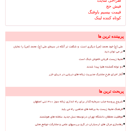
طراحی سایت
فیش حج
قیمت بیسیم باوفنگ
کوتاه کننده لینک
پربیننده ترین ها
علی (ع) خود محمد (ص) دیگری است، و شگفت تر آنکه در سیمای علی (ع)، محمد (ص) را نمایان
تر می توان دید
محیط زیست قربانی خاموش جنگ است
دو توله گمشده هلیا پیدا شدند
آغاز اجرای طرح مشترک مدیریت زباله های دریایی در دریای خزر
پربحث ترین ها
شروع پروسه جذب سرمایه گذار برای راه اندازی زباله سوز ۳۰۰ تنی اصفهان
فرهنگ محیط زیست به برنامه های مذهبی راه می یابد
موفقیت محققان دانشگاه تهران درتوسعه نسل جدید سامانه های هوشمند
رهاسازی مرال های ارسباران در گرو بررسیهای علمی و مشارکت جوامع محلی