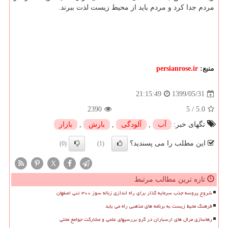
مردم جدا کرد و مردم باید از محیط زیست لذت ببرند.
منبع:
persianrose.ir
1399/05/31
21:15:49
2390
5
/
5.0
تگهای خبر:
آب
,
آلودگی
,
بارش
,
بازار
این مطلب را می پسندید؟
(0)
(1)
X
تازه ترین مطالب مرتبط
شروع پروسه جذب سرمایه گذار برای راه اندازی زباله سوز ۳۰۰ تنی اصفهان
فرهنگ محیط زیست به برنامه های مذهبی راه می یابد
رهاسازی مرال های ارسباران در گرو بررسیهای علمی و مشارکت جوامع محلی