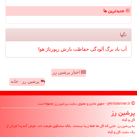
جدیدترین ها
تگها
آب
باد
برگ
آلودگی
حفاظت
بارش
رپورتاژ
هوا
اخبار پرشین رز
پرشین رز : خانه
persianrose.ir - حقوق مادی و معنوی سایت پرشین رز محفوظ است
پرشین رز
گل و گیاه
به پرشین رز، جایی که گل ها فقط زیبا نیستند، بلکه سخنگوی طبیعت اند، خوش آمدید! فراتر از
یک سایت گل و گیاه