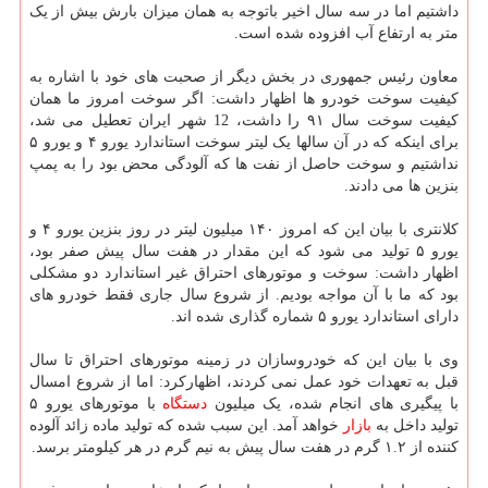
داشتیم اما در سه سال اخیر باتوجه به همان میزان بارش بیش از یک
متر به ارتفاع آب افزوده شده است.
معاون رئیس جمهوری در بخش دیگر از صحبت های خود با اشاره به
کیفیت سوخت خودرو ها اظهار داشت: اگر سوخت امروز ما همان
کیفیت سوخت سال ۹۱ را داشت، 12 شهر ایران تعطیل می شد،
برای اینکه که در آن سالها یک لیتر سوخت استاندارد یورو ۴ و یورو ۵
نداشتیم و سوخت حاصل از نفت ها که آلودگی محض بود را به پمپ
بنزین ها می دادند.
کلانتری با بیان این که امروز ۱۴۰ میلیون لیتر در روز بنزین یورو ۴ و
یورو ۵ تولید می شود که این مقدار در هفت سال پیش صفر بود،
اظهار داشت: سوخت و موتورهای احتراق غیر استاندارد دو مشکلی
بود که ما با آن مواجه بودیم. از شروع سال جاری فقط خودرو های
دارای استاندارد یورو ۵ شماره گذاری شده اند.
وی با بیان این که خودروسازان در زمینه موتورهای احتراق تا سال
قبل به تعهدات خود عمل نمی کردند، اظهارکرد: اما از شروع امسال
با پیگیری های انجام شده، یک میلیون
دستگاه
با موتورهای یورو ۵
تولید داخل به
بازار
خواهد آمد. این سبب شده که تولید ماده زائد آلوده
کننده از ۱.۲ گرم در هفت سال پیش به نیم گرم در هر کیلومتر برسد.