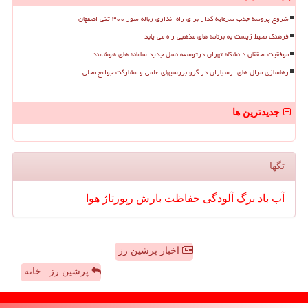
شروع پروسه جذب سرمایه گذار برای راه اندازی زباله سوز ۳۰۰ تنی اصفهان
فرهنگ محیط زیست به برنامه های مذهبی راه می یابد
موفقیت محققان دانشگاه تهران درتوسعه نسل جدید سامانه های هوشمند
رهاسازی مرال های ارسباران در گرو بررسیهای علمی و مشارکت جوامع محلی
جدیدترین ها
تگها
آب
باد
برگ
آلودگی
حفاظت
بارش
رپورتاژ
هوا
اخبار پرشین رز
پرشین رز : خانه