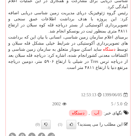
شناسی دریایی برای مشارکت و همکاری در این عملیات اعلام
آمادگی کرد.
رئیس گروه ژئوفیزیک دریای مدیریت زمین شناسی دریایی اضافه
کرد: این پروژه با هدف برداشت اطلاعات عمق سنجی و
تصویربرداری آکوستیکی از بستر دریاچه قله کوه سبلان در ارتفاع
۴۸۱۱ متری بمنظور ثبت در یونسکو انجام شد.
برمبنای اعلام سازمان زمین شناسی، انسانی با بیان این که برداشت
های تصویربرداری آکوستیکی در شرایط خیلی مشکل قله سبلان و
توسط
دستگاه
ساید اسکن سونار متعلق به سازمان زمین شناسی و
اکتشافات معدنی کشورانجام شده، اشاره کرد: دریاچه قله سبلان بعد
از دریاچه ترِس Tres در شیلی با ارتفاع ۵۹۰۶ متر، دومین دریاچه
مرتفع دنیا با ارتفاع ۴۸۱۱ متر است.
1399/06/05
12:53:13
2002
5
/
5.0
تگهای خبر:
آب
,
دستگاه
این مطلب را می پسندید؟
(0)
(1)