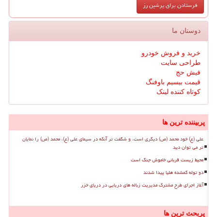
دوستان ما
خرید و فروش خودرو
طراحی سایت
فیش حج
قیمت بیسیم باوفنگ
کوتاه کننده لینک
پربیننده ترین ها
علی (ع) خود محمد (ص) دیگری است، و شگفت تر آنکه در سیمای علی (ع)، محمد (ص) را نمایان
تر می توان دید
محیط زیست قربانی خاموش جنگ است
دو توله گمشده هلیا پیدا شدند
آغاز اجرای طرح مشترک مدیریت زباله های دریایی در دریای خزر
پربحث ترین ها