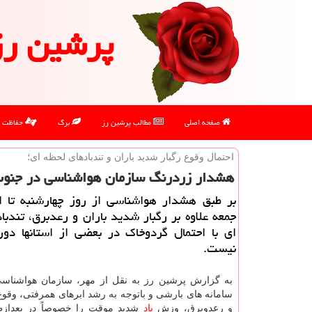
پرشین رز
صفحه اصلی
مطالب پرشین رز
برگ
حفاظت
احتمال وقوع رگبار شدید باران و تندبادهای لحظه ای؛
هشدار زردرنگ سازمان هواشناسی در جنو
بر طبق هشدار هواشناسی از روز چهارشنبه تا اخ
جمعه علاوه بر رگبار شدید باران و رعدبرق، تندبا
ای با احتمال گردوخاك در بعضی از استانها دور 
نیست.
به گزارش پرشین رز به نقل از مهر، سازمان هواشناس
سامانه های بارشی و باتوجه به رشد ابرهای همرفتی، وقوع 
و رعدوبرق، وزش
باد
شدید موقت را خصوصاً در بعدازظ