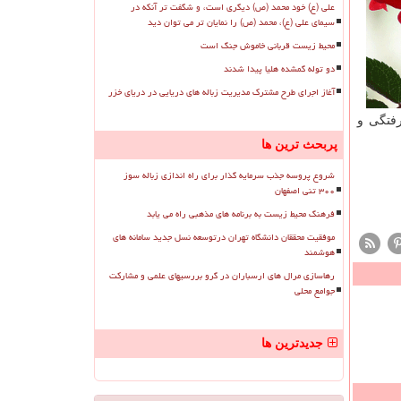
علی (ع) خود محمد (ص) دیگری است، و شگفت تر آنکه در
سیمای علی (ع)، محمد (ص) را نمایان تر می توان دید
محیط زیست قربانی خاموش جنگ است
دو توله گمشده هلیا پیدا شدند
آغاز اجرای طرح مشترک مدیریت زباله های دریایی در دریای خزر
فتگی و
پربحث ترین ها
شروع پروسه جذب سرمایه گذار برای راه اندازی زباله سوز
۳۰۰ تنی اصفهان
فرهنگ محیط زیست به برنامه های مذهبی راه می یابد
موفقیت محققان دانشگاه تهران درتوسعه نسل جدید سامانه های
هوشمند
رهاسازی مرال های ارسباران در گرو بررسیهای علمی و مشارکت
جوامع محلی
جدیدترین ها