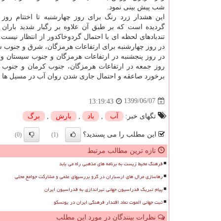
شب پیش بینی نمود.
این هشدار زرد رنگ برای روز چهارشنبه تا اختتام روز
گردیده است که بر طبق آن علاوه بر رگبار شدید باران 
تندبادهای لحظه ای با احتمال گردوخاکدور از انتظار نیست
در روز چهارشنبه برای ارتفاعات هرمزگان، شرق و جنوب
در روز پنجشنبه در ارتفاعات هرمزگان و جنوب سیستان و 
روز جمعه در ارتفاعات هرمزگان، جنوب کرمان و جنوب 
برخورد صاعقه و احتمال جاری شدن روان آب در مسیل ها و
1399/06/07
13:19:43
تگهای خبر:
آب
,
باد
,
بارش
,
برگ
این مطلب را می پسندید؟
(0)
(1)
تازه ترین مطالب مرتبط
فرهنگ محیط زیست به برنامه های مذهبی راه می یابد
رهاسازی مرال های ارسباران در گرو بررسیهای علمی و مشارکت جوامع محلی
پیام تبریک فدراسیون جهانی تیراندازی به فدراسیون ایران
ثبت جهانی الموت نماد اقتدار فرهنگی ایران در یونسکو
نظرات بینندگان در مورد این مطلب