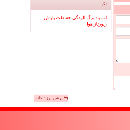
تگها
آب
باد
برگ
آلودگی
حفاظت
بارش
رپورتاژ
هوا
پرشین رز : خانه