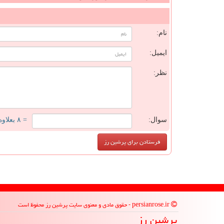
ن
نام:
ایمیل:
نظر:
سوال:
= ۸ بعلاوه ۵
persianrose.ir - حقوق مادی و معنوی سایت پرشین رز محفوظ است
پرشین رز