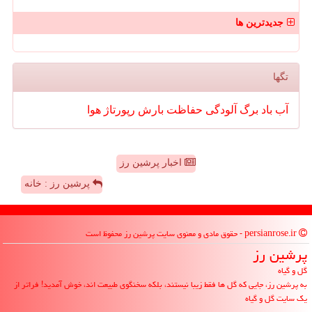
جدیدترین ها
تگها
آب
باد
برگ
آلودگی
حفاظت
بارش
رپورتاژ
هوا
اخبار پرشین رز
پرشین رز : خانه
persianrose.ir - حقوق مادی و معنوی سایت پرشین رز محفوظ است
پرشین رز
گل و گیاه
به پرشین رز، جایی که گل ها فقط زیبا نیستند، بلکه سخنگوی طبیعت اند، خوش آمدید! فراتر از
یک سایت گل و گیاه