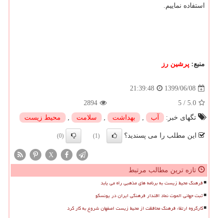
استفاده نماییم.
منبع:
پرشین رز
1399/06/08
21:39:48
2894
5
/
5.0
تگهای خبر:
آب
,
بهداشت
,
سلامت
,
محیط زیست
این مطلب را می پسندید؟
(0)
(1)
X
تازه ترین مطالب مرتبط
فرهنگ محیط زیست به برنامه های مذهبی راه می یابد
ثبت جهانی الموت نماد اقتدار فرهنگی ایران در یونسکو
کارگروه ارتقاء فرهنگ محافظت از محیط زیست اصفهان شروع به کار کرد