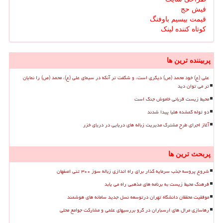
فیش حج
قیمت بیسیم باوفنگ
کوتاه کننده لینک
پربیننده ترین ها
علی (ع) خود محمد (ص) دیگری است، و شگفت تر آنکه در سیمای علی (ع)، محمد (ص) را نمایان
تر می توان دید
محیط زیست قربانی خاموش جنگ است
دو توله گمشده هلیا پیدا شدند
آغاز اجرای طرح مشترک مدیریت زباله های دریایی در دریای خزر
پربحث ترین ها
شروع پروسه جذب سرمایه گذار برای راه اندازی زباله سوز ۳۰۰ تنی اصفهان
فرهنگ محیط زیست به برنامه های مذهبی راه می یابد
موفقیت محققان دانشگاه تهران درتوسعه نسل جدید سامانه های هوشمند
رهاسازی مرال های ارسباران در گرو بررسیهای علمی و مشارکت جوامع محلی