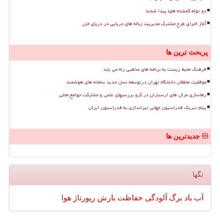
دو توله گمشده هلیا پیدا شدند
آغاز اجرای طرح مشترک مدیریت زباله های دریایی در دریای خزر
پربحث ترین ها
فرهنگ محیط زیست به برنامه های مذهبی راه می یابد
موفقیت محققان دانشگاه تهران درتوسعه نسل جدید سامانه های هوشمند
رهاسازی مرال های ارسباران در گرو بررسیهای علمی و مشارکت جوامع محلی
پیام تبریک فدراسیون جهانی تیراندازی به فدراسیون ایران
جدیدترین ها
تگها
آب
باد
برگ
آلودگی
حفاظت
بارش
رپورتاژ
هوا