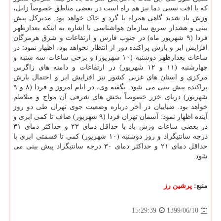
که با افت نسبی دما نیز هم راه است در بعضی مناطق خصوصاً زابل،
وزش باد شدید گاهی همراه با گرد و خاک خواهد بود. مدیرکل پیش
بینی و هشدار سریع سازمان هواشناسی با اشاره به اینکه بعدازظهر
فردا (۹ شهریور ماه) در جنوب فارس و ارتفاعات و شرق هرمزگان
افزایش ابر و بارش پراکنده دور از انتظار نخواهد بود، اظهار نمود: در
ساعات بعدازظهر دوشنبه (۱۰ شهریور) و برخی ساعات سه شنبه و
چهارشنبه (۱۱ و ۱۲ شهریور) در ارتفاعات و دامنه های زاگرس
مرکزی و استان های غربی کشور نیز افزایش ابر و احتمال بارش
پراکنده پیش بینی می شود. بگفته وی، در ایام امروز و فردا (۸ و ۹
شهریور) دریای خزر خصوصاً بخش های شرقی آن مواج و متلاطم
خواهد بود. ضیاییان در آخر درباره وضعیت جوی تهران طی دو روز
آینده اظهار نمود: آسمان تهران فردا (۹ شهریور) صاف تا کمی ابری و
در بعضی ساعات وزش باد با حداقل دمای ۲۳ و حداکثر دمای ۳۱
درجه سانتیگراد و روز دوشنبه (۱۰ شهریور) کمی تا قسمتی ابری با
حداقل دمای ۲۱ و حداکثر دمای ۳۰ درجه سانتیگراد پیش بینی می
شود.
منبع:
پرشین رز
1399/06/10
15:29:39