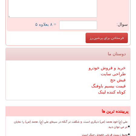
سوال:
= ۸ بعلاوه ۵
دوستان ما
خرید و فروش خودرو
طراحی سایت
فیش حج
قیمت بیسیم باوفنگ
کوتاه کننده لینک
پربیننده ترین ها
علی (ع) خود محمد (ص) دیگری است، و شگفت تر آنکه در سیمای علی (ع)، محمد (ص) را نمایان
تر می توان دید
محیط زیست قربانی خاموش جنگ است