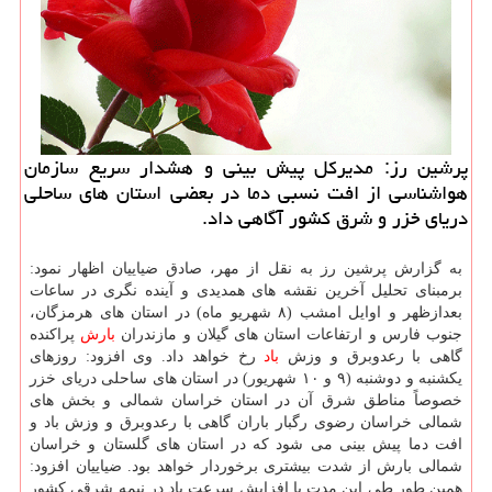
پرشین رز: مدیركل پیش بینی و هشدار سریع سازمان
هواشناسی از افت نسبی دما در بعضی استان های ساحلی
دریای خزر و شرق كشور آگاهی داد.
به گزارش پرشین رز به نقل از مهر، صادق ضیاییان اظهار نمود:
برمبنای تحلیل آخرین نقشه های همدیدی و آینده نگری در ساعات
بعدازظهر و اوایل امشب (۸ شهریو ماه) در استان های هرمزگان،
جنوب فارس و ارتفاعات استان های گیلان و مازندران
بارش
پراکنده
گاهی با رعدوبرق و وزش
باد
رخ خواهد داد. وی افزود: روزهای
یکشنبه و دوشنبه (۹ و ۱۰ شهریور) در استان های ساحلی دریای خزر
خصوصاً مناطق شرق آن در استان خراسان شمالی و بخش های
شمالی خراسان رضوی رگبار باران گاهی با رعدوبرق و وزش باد و
افت دما پیش بینی می شود که در استان های گلستان و خراسان
شمالی بارش از شدت بیشتری برخوردار خواهد بود. ضیاییان افزود:
همین طور طی این مدت با افزایش سرعت باد در نیمه شرقی کشور