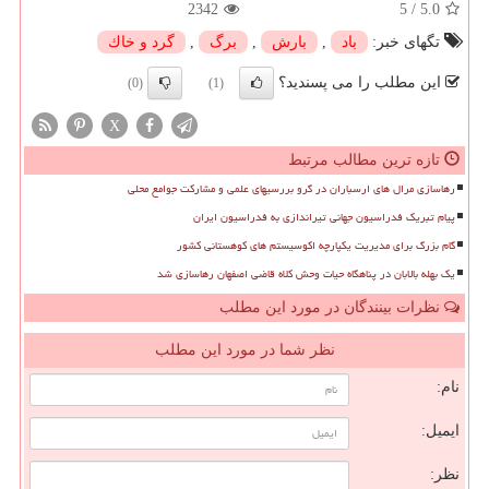
2342
5
/
5.0
تگهای خبر:
باد
,
بارش
,
برگ
,
گرد و خاك
این مطلب را می پسندید؟
(0)
(1)
X
تازه ترین مطالب مرتبط
رهاسازی مرال های ارسباران در گرو بررسیهای علمی و مشارکت جوامع محلی
پیام تبریک فدراسیون جهانی تیراندازی به فدراسیون ایران
گام بزرگ برای مدیریت یکپارچه اکوسیستم های کوهستانی کشور
یک بهله بالابان در پناهگاه حیات وحش کلاه قاضی اصفهان رهاسازی شد
نظرات بینندگان در مورد این مطلب
نظر شما در مورد این مطلب
نام:
ایمیل:
نظر: