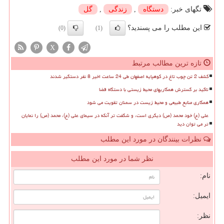
تگهای خبر:
دستگاه
,
زندگی
,
گل
این مطلب را می پسندید؟
(0)
(1)
X
تازه ترین مطالب مرتبط
کشف 2 تن چوب تاغ در کوهپایه اصفهان طی 24 ساعت اخیر 8 نفر دستگیر شدند
تاکید بر گسترش همکاریهای محیط زیستی با دستگاه قضا
همکاری منابع طبیعی و محیط زیست در سمنان تقویت می شود
علی (ع) خود محمد (ص) دیگری است، و شگفت تر آنکه در سیمای علی (ع)، محمد (ص) را نمایان
تر می توان دید
نظرات بینندگان در مورد این مطلب
نظر شما در مورد این مطلب
نام:
ایمیل:
نظر: