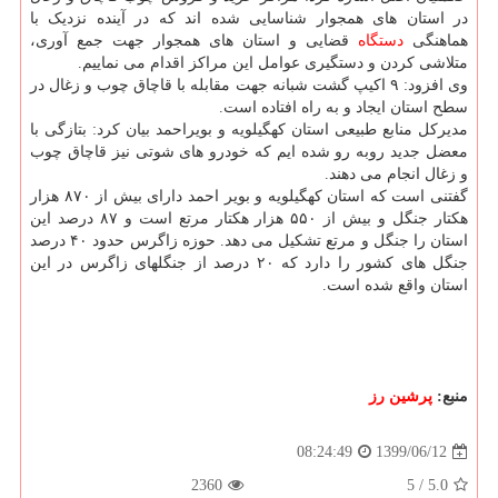
در استان های همجوار شناسایی شده اند که در آینده نزدیک با
هماهنگی
دستگاه
قضایی و استان های همجوار جهت جمع آوری،
متلاشی کردن و دستگیری عوامل این مراکز اقدام می نماییم.
وی افزود: ۹ اکیپ گشت شبانه جهت مقابله با قاچاق چوب و زغال در
سطح استان ایجاد و به راه افتاده است.
مدیرکل منابع طبیعی استان کهگیلویه و بویراحمد بیان کرد: بتازگی با
معضل جدید روبه رو شده ایم که خودرو های شوتی نیز قاچاق چوب
و زغال انجام می دهند.
گفتنی است که استان کهگیلویه و بویر احمد دارای بیش از ۸۷۰ هزار
هکتار جنگل و بیش از ۵۵۰ هزار هکتار مرتع است و ۸۷ درصد این
استان را جنگل و مرتع تشکیل می دهد. حوزه زاگرس حدود ۴۰ درصد
جنگل های کشور را دارد که ۲۰ درصد از جنگلهای زاگرس در این
استان واقع شده است.
منبع:
پرشین رز
1399/06/12
08:24:49
2360
5
/
5.0