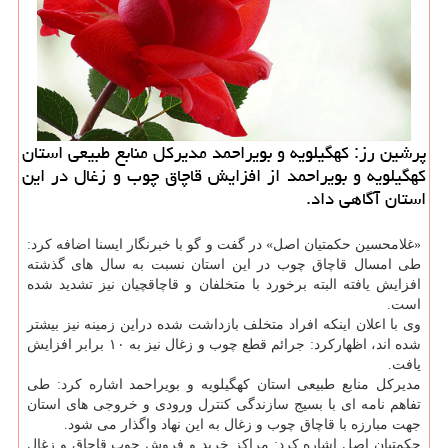
پرشین رز: كهگیلویه و بویراحمد مدیركل منابع طبیعی استان
كهگیلویه و بویراحمد از افزایش قاچاق چوب و زغال در این
استان آگاهی داد.
«غلامحسین حکمتیان اصل» در گفت و گو با خبرنگار ایسنا اضافه کرد:
طی امسال قاچاق چوب در این استان نسبت به سال های گذشته
افزایش یافته البته برخورد با متخلفان و قاچاقچیان نیز تشدید شده
است.
وی با اعلان اینکه افراد متخلف بازداشت شده دراین زمینه نیز بیشتر
شده اند، اظهارکرد: جرائم قطع چوب و زغال نیز به ۱۰ برابر افزایش
یافت.
مدیرکل منابع طبیعی استان کهگیلویه و بویراحمد اشاره کرد: طی
تفاهم نامه ای با بسیج سازندگی کنترل ورودی و خروجی های استان
جهت مبارزه با قاچاق چوب و زغال به این نهاد واگذار می شود.
حکمتیان اصل اشاره کرد: مراکز خرید و فروش چوب قاچاق و زغال