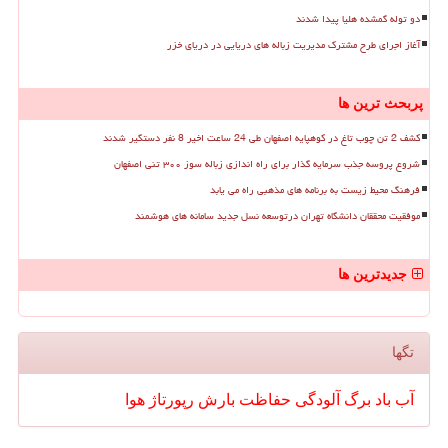
دو توله گمشده هلیا پیدا شدند
آغاز اجرای طرح مشترک مدیریت زباله های دریایی در دریای خزر
پربحث ترین ها
کشف 2 تن چوب تاغ در کوهپایه اصفهان طی 24 ساعت اخیر 8 نفر دستگیر شدند
شروع پروسه جذب سرمایه گذار برای راه اندازی زباله سوز ۳۰۰ تنی اصفهان
فرهنگ محیط زیست به برنامه های مذهبی راه می یابد
موفقیت محققان دانشگاه تهران درتوسعه نسل جدید سامانه های هوشمند
جدیدترین ها
تگها
آب
باد
برگ
آلودگی
حفاظت
بارش
رپورتاژ
هوا