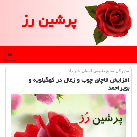
پرشین رز
منو
مدیركل منابع طبیعی استان خبر داد
افزایش قاچاق چوب و زغال در كهگیلویه و
بویراحمد