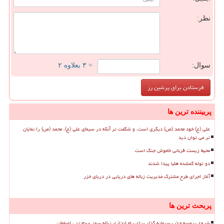
نظر:
سوال:
= ۳ بعلاوه ۲
پربیننده ترین ها
علی (ع) خود محمد (ص) دیگری است، و شگفت تر آنکه در سیمای علی (ع)، محمد (ص) را نمایان
تر می توان دید
محیط زیست قربانی خاموش جنگ است
دو توله گمشده هلیا پیدا شدند
آغاز اجرای طرح مشترک مدیریت زباله های دریایی در دریای خزر
پربحث ترین ها
شروع پروسه جذب سرمایه گذار برای راه اندازی زباله سوز ۳۰۰ تنی اصفهان