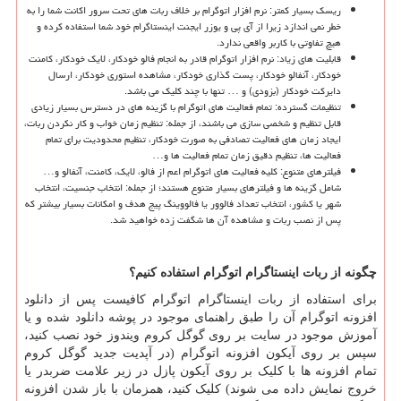
ریسک بسیار کمتر: نرم افزار اتوگرام بر خلاف ربات های تحت سرور اکانت شما را به
خطر نمی اندازد زیرا از آی پی و یوزر ایجنت اینستاگرام خود شما استفاده کرده و
هیچ تفاوتی با کاربر واقعی ندارد.
قابلیت های زیاد: نرم افزار اتوگرام قادر به انجام فالو خودکار، لایک خودکار، کامنت
خودکار، آنفالو خودکار، پست گذاری خودکار، مشاهده استوری خودکار، ارسال
دایرکت خودکار (بزودی) و … تنها با چند کلیک می باشد.
تنظیمات گسترده: تمام فعالیت های اتوگرام با گزینه های در دسترس بسیار زیادی
قابل تنظیم و شخصی سازی می باشند، از جمله: تنظیم زمان خواب و کار نکردن ربات،
ایجاد زمان های فعالیت تصادفی به صورت خودکار، تنظیم محدودیت برای تمام
فعالیت ها، تنظیم دقیق زمان تمام فعالیت ها و…
فیلترهای متنوع: کلیه فعالیت های اتوگرام اعم از فالو، لایک، کامنت، آنفالو و…
شامل گزینه ها و فیلترهای بسیار متنوع هستند؛ از جمله: انتخاب جنسیت، انتخاب
شهر یا کشور، انتخاب تعداد فالوور یا فالووینگ پیج هدف و امکانات بسیار بیشتر که
پس از نصب ربات و مشاهده آن ها شگفت زده خواهید شد.
چگونه از ربات اینستاگرام اتوگرام استفاده کنیم؟
برای استفاده از ربات اینستاگرام اتوگرام کافیست پس از دانلود
افزونه اتوگرام آن را طبق راهنمای موجود در پوشه دانلود شده و یا
آموزش موجود در سایت بر روی گوگل کروم ویندوز خود نصب کنید،
سپس بر روی آیکون افزونه اتوگرام (در آپدیت جدید گوگل کروم
تمام افزونه ها با کلیک بر روی آیکون پازل در زیر علامت ضربدر یا
خروج نمایش داده می شوند) کلیک کنید، همزمان با باز شدن افزونه