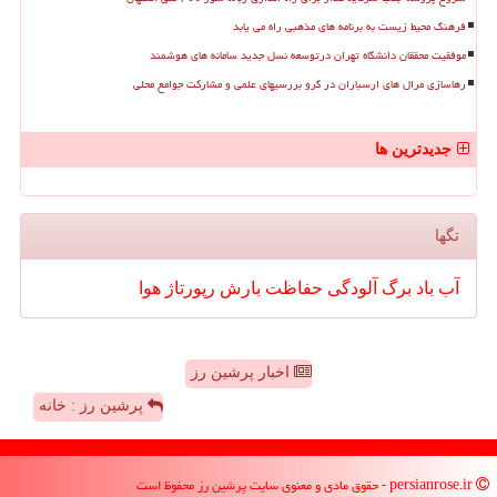
فرهنگ محیط زیست به برنامه های مذهبی راه می یابد
موفقیت محققان دانشگاه تهران درتوسعه نسل جدید سامانه های هوشمند
رهاسازی مرال های ارسباران در گرو بررسیهای علمی و مشارکت جوامع محلی
جدیدترین ها
تگها
آب
باد
برگ
آلودگی
حفاظت
بارش
رپورتاژ
هوا
اخبار پرشین رز
پرشین رز : خانه
persianrose.ir - حقوق مادی و معنوی سایت پرشین رز محفوظ است