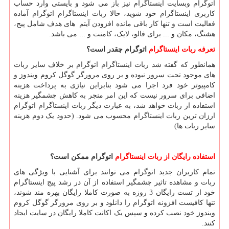
اتوگرام وبسایت اینستاگرام نیز باز می شود و بایستی وارد حساب
کاربری اینستاگرام خود شوید، حالا ربات اینستاگرام اتوگرام آماده
فعالیت است و تنها کار باقی مانده افزودن آیتم های هدف شامل پیج،
هشتگ، مکان و ... برای فالو، لایک، کامنت و ... می باشد.
تعرفه ربات اینستاگرام
اتوگرام چقدر است؟
همانطور که گفته شد ربات اینستاگرام اتوگرام بر خلاف سایر ربات
های موجود تحت سرور نبوده و بر روی مرورگر گوگل کروم ویندوز و
کامپیوتر خود فرد اجرا می شود بنابراین نیازی به پرداخت هزینه
اضافی برای سرور نیست که این امر منجر به کاهش چشمگیر هزینه
استفاده از ربات خواهد شد، به عبارت دیگر ربات اینستاگرام اتوگرام
ارزان ترین ربات اینستاگرام محسوب می شود. (حدود یک دوم هزینه
سایر ربات ها)
استفاده رایگان از ربات اینستاگرام
اتوگرام ممکن است؟
تمام کاربران جدید اتوگرام می توانند برای آشنایی با ویژگی های
ربات و مشاهده تاثیر چشمگیر استفاده از آن در رشد پیج اینستاگرام
خود از تست رایگان 3 روزه به صورت کاملا رایگان بهره مند شوند،
تنها کافیست افزونه اتوگرام را دانلود و بر روی مرورگر گوگل کروم
ویندوز خود نصب کرده و سپس یک اکانت کاملا رایگان در سایت ایجاد
کنند.