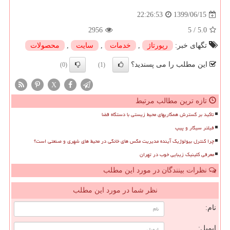
1399/06/15
22:26:53
2956
5
/
5.0
تگهای خبر:
رپورتاژ
,
خدمات
,
سایت
,
محصولات
این مطلب را می پسندید؟
(0)
(1)
X
تازه ترین مطالب مرتبط
تاکید بر گسترش همکاریهای محیط زیستی با دستگاه قضا
فیلتر سیگار و پیپ
چرا کنترل بیولوژیک آینده مدیریت مگس های خانگی در محیط های شهری و صنعتی است؟
معرفی کلینیک زیبایی خوب در تهران
نظرات بینندگان در مورد این مطلب
نظر شما در مورد این مطلب
نام:
ایمیل: