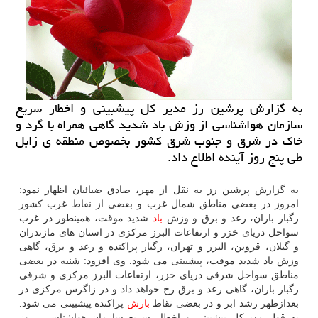
به گزارش پرشین رز مدیر كل پیشبینی و اخطار سریع
سازمان هواشناسی از وزش باد شدید گاهی همراه با گرد و
خاك در شرق و جنوب شرق كشور بخصوص منطقه ی زابل
طی پنج روز آینده اطلاع داد.
به گزارش پرشین رز به نقل از مهر، صادق ضیائیان اظهار نمود:
امروز در بعضی مناطق شمال غرب و بعضی از نقاط غرب کشور
رگبار باران، رعد و برق و وزش
باد
شدید موقت، همینطور در غرب
سواحل دریای خزر و ارتفاعات البرز مرکزی در استان های مازندران
و گیلان، قزوین، البرز و تهران، رگبار پراکنده و رعد و برق، گاهی
وزش باد شدید موقت، پیشبینی می شود. وی افزود: شنبه در بعضی
مناطق سواحل شرقی دریای خزر، ارتفاعات البرز مرکزی و شرقی
رگبار باران، گاهی رعد و برق رخ خواهد داد و در زاگرس مرکزی در
بعدازظهر رشد ابر و در بعضی نقاط
بارش
پراکنده پیشبینی می شود.
به قول مدیرکل پیشبینی و اخطار سریع سازمان هواشناسی، روز