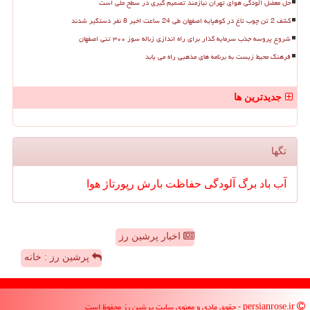
حل معضل آلودگی هوای تهران نیازمند تصمیم گیری در سطح ملی است
کشف 2 تن چوب تاغ در کوهپایه اصفهان طی 24 ساعت اخیر 8 نفر دستگیر شدند
شروع پروسه جذب سرمایه گذار برای راه اندازی زباله سوز ۳۰۰ تنی اصفهان
فرهنگ محیط زیست به برنامه های مذهبی راه می یابد
جدیدترین ها
تگها
آب
باد
برگ
آلودگی
حفاظت
بارش
رپورتاژ
هوا
اخبار پرشین رز
پرشین رز : خانه
persianrose.ir - حقوق مادی و معنوی سایت پرشین رز محفوظ است