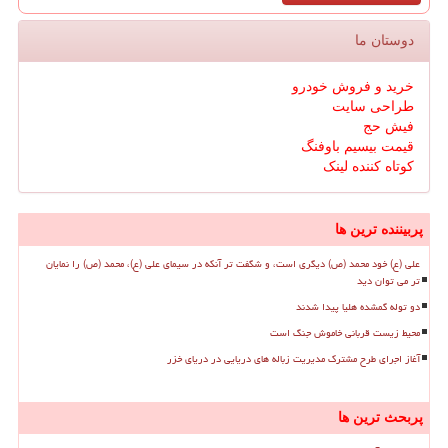
دوستان ما
خرید و فروش خودرو
طراحی سایت
فیش حج
قیمت بیسیم باوفنگ
کوتاه کننده لینک
پربیننده ترین ها
علی (ع) خود محمد (ص) دیگری است، و شگفت تر آنکه در سیمای علی (ع)، محمد (ص) را نمایان
تر می توان دید
دو توله گمشده هلیا پیدا شدند
محیط زیست قربانی خاموش جنگ است
آغاز اجرای طرح مشترک مدیریت زباله های دریایی در دریای خزر
پربحث ترین ها