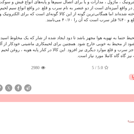
ترونیک ، ماژول ، مدارات و یا برای اتصال سیم‌ها و پایه‌های انواع فیش و سوکت
در واقع آمیزه‌ای است از دو عنصر به نام سرب و قلع. در واقع انواع سیم لحیم د
ه شده‌اند اما همگانی‌ترین گونه از این کالا گونه‌ای است که برای الکترونیک و
لع و
۴۰%
فلز سرب است که آن را
۴۰/۶۰
می‌نامند.
حیط حتما به تهویه هوا مجهز باشد تا دود ایجاد شده از شار که یک مخلوط اسی
ود از محیط به خوبی خارج شود. همچنین برای لحیمکاری ماشینی خودکار از آلی
ز سرب و قلع موارد دیگری نیز افزود. این کالا در کنار پایه هویه ، روغن لحیم 
نیز گاه گاه کاملا مورد نیاز است.
2980
5
/
5.0
ا
X
است؟