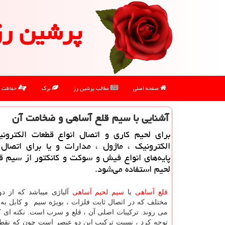
پرشین رز
صفحه اصلی
مطالب پرشین رز
برگ
حفاظت
آشنایی با سیم قلع آساهی و ضخامت آن
برای لحیم كاری و اتصال انواع قطعات الكترونی
الكترونیك ، ماژول ، مدارات و یا برای اتصال 
پایه‌های انواع فیش و سوكت و كانكتور از سیم ق
لحیم استفاده می‌شود.
قلع آساهی
یا
سیم لحیم آساهی
آلیاژی میباشد که از دو 
مختلف که در اتصال ثابت فلزات ، بویژه سیم و کابل به ی
می روند. ترکیبات اصلی آن ، قلع و سرب است. نکته ای که
توجه کرد ، نسبت ترکیب این دو عنصر است چون که نقط