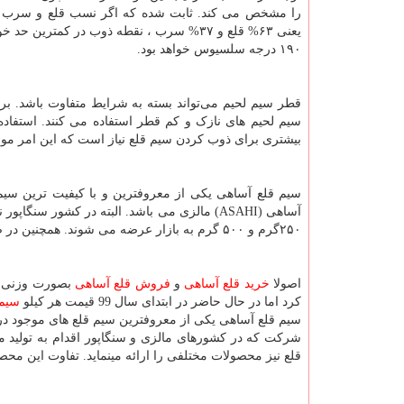
یعنی ۶۳% قلع و ۳۷% سرب ، نقطه ذوب در کمترین حد
۱۹۰ درجه سلسیوس خواهد بود.
قطر سیم لحیم می‌تواند بسته به شرایط متفاوت باشد. برا
سیم لحیم های نازک و کم قطر استفاده می کنند. استفاده 
بیشتری برای ذوب کردن سیم قلع نیاز است که این امر موج
سیم قلع آساهی یکی از معروفترین و با کیفیت ترین سی
آساهی (
ASAHI
۲۵۰گرم و ۵۰۰ گرم به بازار عرضه می شوند. همچنین در ضخامت های مختلف ۰٫۴ ، ۰٫۸ ، ۱ ، ۱٫۶میلیمتر و …
اصولا
خرید قلع آساهی
و
فروش قلع آساهی
بصورت وزنی می
کرد اما در حال حاضر در ابتدای سال 99 قیمت هر کیلو
سیم 
سیم قلع آساهی یکی از معروفترین سیم قلع های موجود در 
شرکت که در کشورهای مالزی و سنگاپور اقدام به تولید م
قلع نیز محصولات مختلفی را ارائه مینماید. تفاوت این 