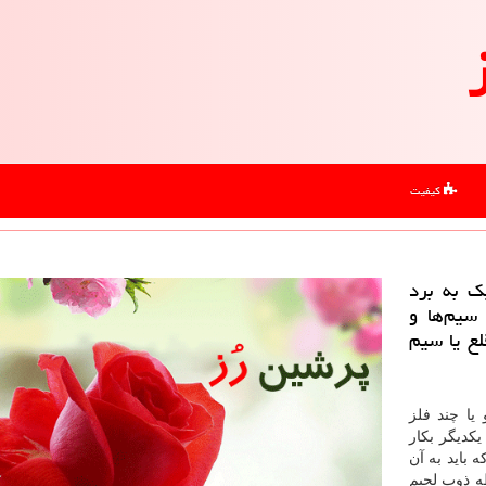
کیفیت
ك به برد
سیم‌ها و
لع یا سیم
یا چند فلز
کدیگر بکار
 باید به آن
ه ذوب لحیم