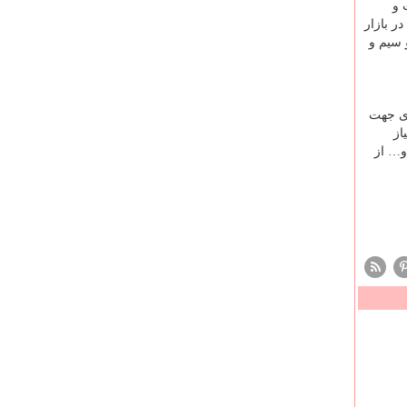
 و
ر بازار
 سیم و
دی جهت
از
و… از