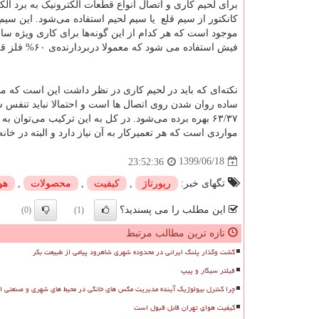
برای لحیم کاری و اتصال انواع قطعات الکترونیک به برد الک
کانکتور از سیم قلع یا سیم لحیم استفاده می‌شود. این سیم 
موجود است که هر کدام از این گونه‌ها برای کاری ویژه ساخت
فیش استفاده می شود که معمولا دربردارنده‌ی
۶۰%
فلز ق
نکته‌ای که باید در لحیم‌ کاری در نظر داشت این است که م
ساده روان شدن روی اتصال ها است و احتمالا نباید تنفس ش
۶۳/۳۷
بهره برده می‌شود. در کل به این ترکیب می‌توان به ج
مواردی است که هر تعمیرکار به آن نیاز دارد و البته در خانه 
1399/06/18
23:52:36
تگهای خبر:
رپورتاژ
,
كیفیت
,
محصولات
,
هو
این مطلب را می پسندید؟
(0)
(1)
تازه ترین مطالب مرتبط
گشت وگذار پلنگ ایرانی در محدوده شهری شاهرود پیامی از طبیعت بکر
فیلتر سیگار و پیپ
چرا کنترل بیولوژیک آینده مدیریت مگس های خانگی در محیط های شهری و صنعتی 
کیفیت هوای تهران قابل قبول است