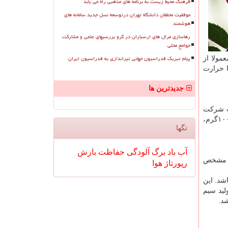
فرهنگ محیط زیست به برنامه های مذهبی راه می یابد
موفقیت محققان دانشگاه تهران درتوسعه نسل جدید سامانه های
هوشمند
رهاسازی مرال های ارسباران در گرو بررسیهای علمی و مشارکت
جوامع محلی
پیام تبریک فدراسیون جهانی تیراندازی به فدراسیون ایران
مولا از
ا حرارت
جدیدترین ها
خت شرکت
) مالزی می باشد. البته در کشور سنگاپور نیز تولید می شود. سیم قلع های آساهی معمولا در وزن های گوناگون ۵۰گرم ، ۱۰۰گرم،
تگها
آب
باد
برگ
آلودگی
حفاظت
بارش
آن مشخص
رپورتاژ
هوا
شد. این
لید سیم
د.