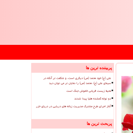
پربیننده ترین ها
علی (ع) خود محمد (ص) دیگری است، و شگفت تر آنکه در
سیمای علی (ع)، محمد (ص) را نمایان تر می توان دید
محیط زیست قربانی خاموش جنگ است
دو توله گمشده هلیا پیدا شدند
آغاز اجرای طرح مشترک مدیریت زباله های دریایی در دریای خزر
پربحث ترین ها