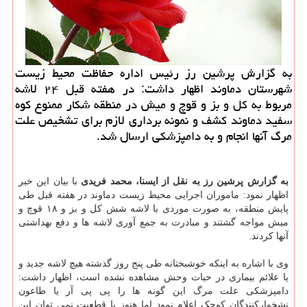
به گزارش پرشین رز رئیس اداره حفاظت محیط زیست
شهرستان دماوند اظهار داشت: در هفته قبل ۲۴ لاشه
مربوط به كل و بز و قوچ و میش در منطقه شكار ممنوع كوه
سفید دماوند كشف و نمونه برداری لازم برای تشخیص علت
مرگ آنها انجام و به دامپزشكی ارسال شد.
به گزارش پرشین رز به نقل از ایسنا، محمد فریدی
با بیان این خبر
اظهار نمود: ماموران اجرایی محیط زیست دماوند در هفته قبل طی
پایش منطقه، به صورت موردی با لاشه شش کل و بز و ۱۸ قوچ و
میش مواجه گشتند و مبادرت به جمع آوری لاشه ها و دفع بهداشتی
آنها کردند.
وی با اشاره به اینکه خوشبختانه طی پنج روز گذشته هیچ لاشه جدید و
یا علائم بیماری در حیات وحش مشاهده نشده است، اظهار داشت:
دامپزشکی علت مرگ این گونه ها را پی پی آر یا طاعون
نشخوارکنندگان کوچک اعلام نمود اما هنوز با قطعیت نمی توان این