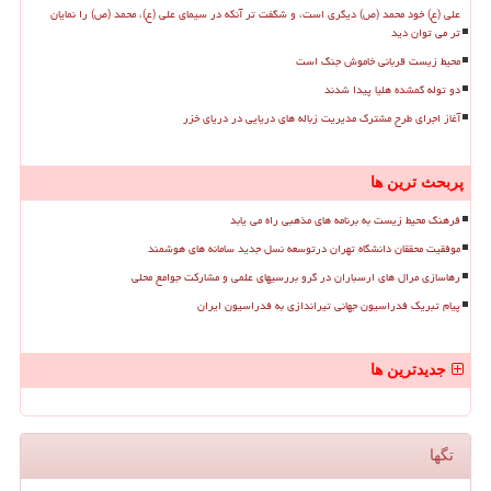
علی (ع) خود محمد (ص) دیگری است، و شگفت تر آنکه در سیمای علی (ع)، محمد (ص) را نمایان
تر می توان دید
محیط زیست قربانی خاموش جنگ است
دو توله گمشده هلیا پیدا شدند
آغاز اجرای طرح مشترک مدیریت زباله های دریایی در دریای خزر
پربحث ترین ها
فرهنگ محیط زیست به برنامه های مذهبی راه می یابد
موفقیت محققان دانشگاه تهران درتوسعه نسل جدید سامانه های هوشمند
رهاسازی مرال های ارسباران در گرو بررسیهای علمی و مشارکت جوامع محلی
پیام تبریک فدراسیون جهانی تیراندازی به فدراسیون ایران
جدیدترین ها
تگها