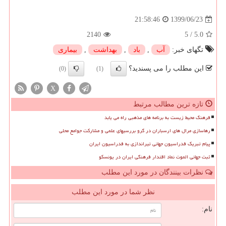
1399/06/23
21:58:46
2140
5
/
5.0
تگهای خبر:
آب
,
باد
,
بهداشت
,
بیماری
این مطلب را می پسندید؟
(0)
(1)
X
تازه ترین مطالب مرتبط
فرهنگ محیط زیست به برنامه های مذهبی راه می یابد
رهاسازی مرال های ارسباران در گرو بررسیهای علمی و مشارکت جوامع محلی
پیام تبریک فدراسیون جهانی تیراندازی به فدراسیون ایران
ثبت جهانی الموت نماد اقتدار فرهنگی ایران در یونسکو
نظرات بینندگان در مورد این مطلب
نظر شما در مورد این مطلب
نام: