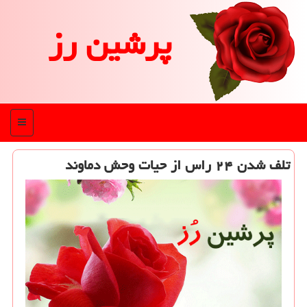
پرشین رز
منو
تلف شدن ۲۴ راس از حیات وحش دماوند