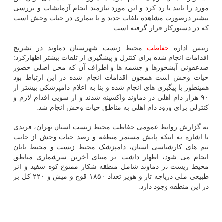
مورد را تایید یا رد کرد و این مورد نیازمند انجام آزمایشات و بررسی
بیشتر درصورت مشاهده تلفات جدید و یا بیماری در حیات وحش است
که در دستورکار قرار گرفته است.
رییس اداره
حفاظت
محیط زیست شهرستان دماوند در تشریح
اقدامات انجام شده برای کنترل و پیشگیری از تلفات بیشتر اظهارکرد:
ضدعفونی آبشخورها و چشمه ها و اطراف آن که محل اصلی حضور
حیات وحش است همچون اقدامات انجام شده در این ارتباط بود
همینطور با پیگیری های انجام شده و بنا به اعلام دامپزشکی بیشتر از
۹۰ هزار دام اهلی در دماوند واکسینه شدند و از سویی اقدام لازم و
کنترلی برای ورود دام اهلی به مناطق حیات وحش انجام شد.
به گزارش روابط عمومی حفاظت محیط زیست استان تهران، فریدی
با اشاره به اینکه پایش مستمر منطقه و رصد حیات وحش از جانب
تیم های کارشناسی استان، دامپزشک محیط زیست و محیط بانان
انجام می شود، اظهار داشت: بر مبنای آخرین سرشماری مناطق
محیط زیست در دماوند شامل منطقه شکار ممنوع کوه سفید و اثر
طبیعی ملی دریاچه تار و هویر تعداد ۱۸۵۰ قوچ و میش و ۲۲۰ کل بز
در این منطقه وجود دارد.