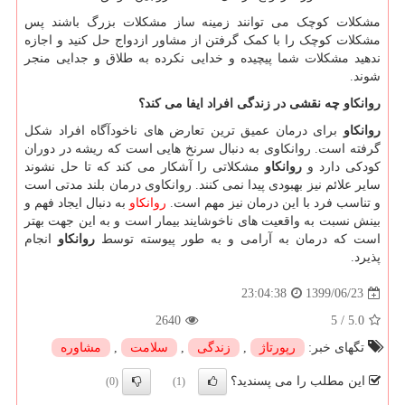
مشکلات کوچک می توانند زمینه ساز مشکلات بزرگ باشند پس
مشکلات کوچک را با کمک گرفتن از مشاور ازدواج حل کنید و اجازه
ندهید مشکلات شما پیچیده و خدایی نکرده به طلاق و جدایی منجر
شوند.
روانکاو چه نقشی در زندگی افراد ایفا می کند؟
روانکاو
برای درمان عمیق ترین تعارض های ناخودآگاه افراد شکل
گرفته است. روانکاوی به دنبال سرنخ هایی است که ریشه در دوران
کودکی دارد و
روانکاو
مشکلاتی را آشکار می کند که تا حل نشوند
سایر علائم نیز بهبودی پیدا نمی کنند. روانکاوی درمان بلند مدتی است
و تناسب فرد با این درمان نیز مهم است.
روانکاو
به دنبال ایجاد فهم و
بینش نسبت به واقعیت های ناخوشایند بیمار است و به این جهت بهتر
است که درمان به آرامی و به طور پیوسته توسط
روانکاو
انجام
پذیرد.
1399/06/23
23:04:38
2640
5
/
5.0
تگهای خبر:
رپورتاژ
,
زندگی
,
سلامت
,
مشاوره
این مطلب را می پسندید؟
(0)
(1)