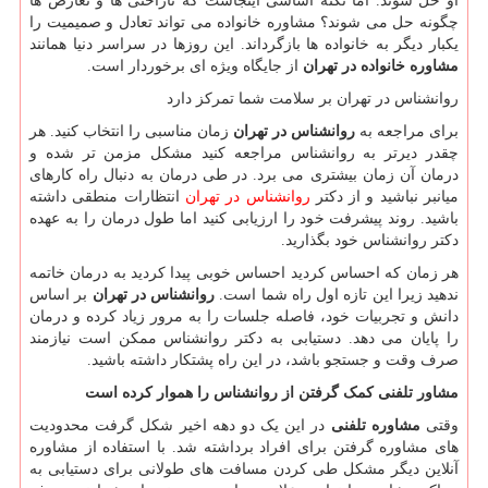
او حل شوند. اما نکته اساسی اینجاست که ناراحتی ها و تعارض ها
چگونه حل می شوند؟ مشاوره خانواده می تواند تعادل و صمیمیت را
یکبار دیگر به خانواده ها بازگرداند. این روزها در سراسر دنیا همانند
مشاوره خانواده در تهران
از جایگاه ویژه ای برخوردار است.
روانشناس در تهران بر سلامت شما تمرکز دارد
برای مراجعه به
روانشناس در تهران
زمان مناسبی را انتخاب کنید. هر
چقدر دیرتر به روانشناس مراجعه کنید مشکل مزمن تر شده و
درمان آن زمان بیشتری می برد. در طی درمان به دنبال راه کارهای
میانبر نباشید و از دکتر
روانشناس در تهران
انتظارات منطقی داشته
باشید. روند پیشرفت خود را ارزیابی کنید اما طول درمان را به عهده
دکتر روانشناس خود بگذارید.
هر زمان که احساس کردید احساس خوبی پیدا کردید به درمان خاتمه
ندهید زیرا این تازه اول راه شما است.
روانشناس در تهران
بر اساس
دانش و تجربیات خود، فاصله جلسات را به مرور زیاد کرده و درمان
را پایان می دهد. دستیابی به دکتر روانشناس ممکن است نیازمند
صرف وقت و جستجو باشد، در این راه پشتکار داشته باشید.
مشاور تلفنی کمک گرفتن از روانشناس را هموار کرده است
وقتی
مشاوره تلفنی
در این یک دو دهه اخیر شکل گرفت محدودیت
های مشاوره گرفتن برای افراد برداشته شد. با استفاده از مشاوره
آنلاین دیگر مشکل طی کردن مسافت های طولانی برای دستیابی به