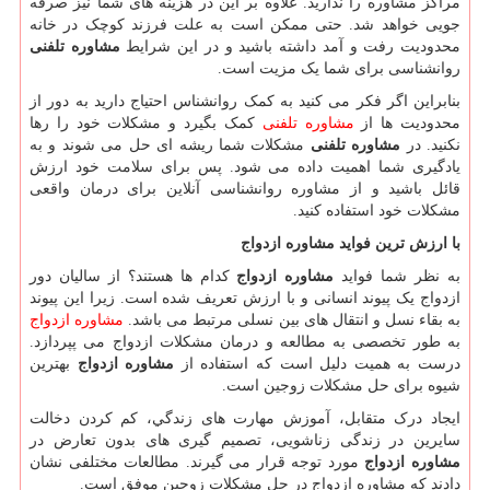
مراکز مشاوره را ندارید. علاوه بر این در هزینه های شما نیز صرفه
جویی خواهد شد. حتی ممکن است به علت فرزند کوچک در خانه
محدودیت رفت و آمد داشته باشید و در این شرایط
مشاوره تلفنی
روانشناسی برای شما یک مزیت است.
بنابراین اگر فکر می کنید به کمک روانشناس احتیاج دارید به دور از
محدودیت ها از
مشاوره تلفنی
کمک بگیرد و مشکلات خود را رها
نکنید. در
مشاوره تلفنی
مشکلات شما ریشه ای حل می شوند و به
یادگیری شما اهمیت داده می شود. پس برای سلامت خود ارزش
قائل باشید و از مشاوره روانشناسی آنلاین برای درمان واقعی
مشکلات خود استفاده کنید.
با ارزش ترین فواید مشاوره ازدواج
به نظر شما فواید
مشاوره ازدواج
کدام ها هستند؟ از سالیان دور
ازدواج یک پیوند انسانی و با ارزش تعریف شده است. زیرا این پیوند
به بقاء نسل و انتقال های بین نسلی مرتبط می باشد.
مشاوره ازدواج
به طور تخصصی به مطالعه و درمان مشکلات ازدواج می پپردازد.
درست به همیت دلیل است که استفاده از
مشاوره ازدواج
بهترین
شیوه برای حل مشکلات زوجین است.
ایجاد درک متقابل، آموزش مهارت های زندگي، کم کردن دخالت
سایرین در زندگی زناشویی، تصميم گیری های بدون تعارض در
مشاوره ازدواج
مورد توجه قرار می گیرند. مطالعات مختلفی نشان
دادند که مشاوره ازدواج در حل مشکلات زوجین موفق است.