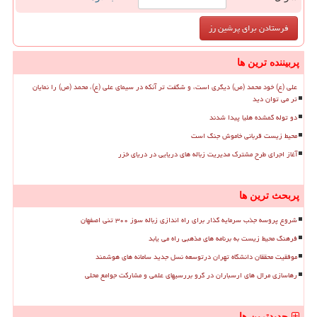
پربیننده ترین ها
علی (ع) خود محمد (ص) دیگری است، و شگفت تر آنکه در سیمای علی (ع)، محمد (ص) را نمایان
تر می توان دید
دو توله گمشده هلیا پیدا شدند
محیط زیست قربانی خاموش جنگ است
آغاز اجرای طرح مشترک مدیریت زباله های دریایی در دریای خزر
پربحث ترین ها
شروع پروسه جذب سرمایه گذار برای راه اندازی زباله سوز ۳۰۰ تنی اصفهان
فرهنگ محیط زیست به برنامه های مذهبی راه می یابد
موفقیت محققان دانشگاه تهران درتوسعه نسل جدید سامانه های هوشمند
رهاسازی مرال های ارسباران در گرو بررسیهای علمی و مشارکت جوامع محلی
جدیدترین ها