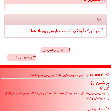
تگها
آب
باد
برگ
آلودگی
حفاظت
بارش
رپورتاژ
هوا
اخبار پرشین رز
پرشین رز : خانه
persianrose.ir - حقوق مادی و معنوی سایت پرشین رز محفوظ است
پرشین رز
گل و گیاه
به پرشین رز، جایی که گل ها فقط زیبا نیستند، بلکه سخنگوی طبیعت اند، خوش آمدید! فراتر از
یک سایت گل و گیاه
صفحات پرشین رز