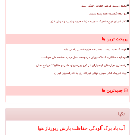
محیط زیست قربانی خاموش جنگ است
دو توله گمشده هلیا پیدا شدند
آغاز اجرای طرح مشترک مدیریت زباله های دریایی در دریای خزر
پربحث ترین ها
فرهنگ محیط زیست به برنامه های مذهبی راه می یابد
موفقیت محققان دانشگاه تهران درتوسعه نسل جدید سامانه های هوشمند
رهاسازی مرال های ارسباران در گرو بررسیهای علمی و مشارکت جوامع محلی
پیام تبریک فدراسیون جهانی تیراندازی به فدراسیون ایران
جدیدترین ها
تگها
آب
باد
برگ
آلودگی
حفاظت
بارش
رپورتاژ
هوا