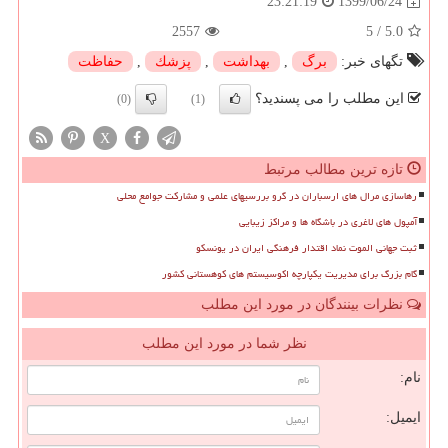
1399/06/24
23:21:19
2557
5
/
5.0
تگهای خبر:
برگ
,
بهداشت
,
پزشك
,
حفاظت
این مطلب را می پسندید؟
(0)
(1)
X
تازه ترین مطالب مرتبط
رهاسازی مرال های ارسباران در گرو بررسیهای علمی و مشارکت جوامع محلی
آمپول های لاغری در باشگاه ها و مراکز زیبایی
ثبت جهانی الموت نماد اقتدار فرهنگی ایران در یونسکو
گام بزرگ برای مدیریت یکپارچه اکوسیستم های کوهستانی کشور
نظرات بینندگان در مورد این مطلب
نظر شما در مورد این مطلب
نام:
ایمیل: