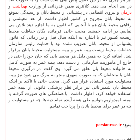
در صد انجام می دهد. کلانتری ضمن قدردانی از وزارت
بهداشت
و
درمان
و نیروی انتظامی در پشتیبانی از محیط بانان و رسیدگی بموقع
به محیط بانان مجروح در کشور اظهار داشت: از بعد معیشتی و
رفاهی محیط بانان هم تا آنجایی که قانون به ما اجازه دهد تلاش می
نماییم. در ادامه جمشید محبت خانی فرمانده یگان حفاظت محیط
زیست کشور نیز با اشاره به اینکه سال قبل و در زمانی که قانون
پشتیبانی از محیط بانان تصویب نشده بود با حمایت رئیس سازمان
حفاظت محیط زیست بیمه عمر و بیمه مسئولیت محیط بانان برقرار
شد، اضافه کرد: به همین دلیل هر محیط بانی که جان خودرا حتی در
خارج از ماموریت سازمانی از دست دهد، بیمه عمر به صورت کامل
به خانواده محیط بان تعلق می گیرد. وی گفت: در درگیری محیط
بانان با متخلفان که به صورت سهوی منجر به مرگ می شود نیز بیمه
مسئولیت مورد استفاده قرار می گیرد. محبت خانی با تاکید بر اینکه
محیط بان شمیراناتی نیز برابر نظر پزشکی قانونی از بیمه عمر
استفاده خواهد کرد، اظهار داشت: با هماهنگی های صورت گرفته با
بیمه، امیدواریم بتوانیم طی هفته آینده تمام دیه ها چه در مسئولیت و
چه در عمر برای محیط بانان را پرداخت نماییم.
منبع:
persianrose.ir